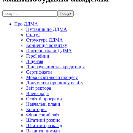
Про ДДМА
Путівник по ДДМА
Статут
Структура ДДМА
Концепція розвитку
Пантеон слави ДДМА
Герої війни
Ліцензія
Ліцензування та акредитація
Сертифікати
Мова освітнього процесу
Документи про вищу освіту
Звіт ректора
Вчена рада
Освітні програми
Навчальні плани
Кошторис
Фінансовий звіт
Штатний розпис
Штатний розклад
Вакантні посади