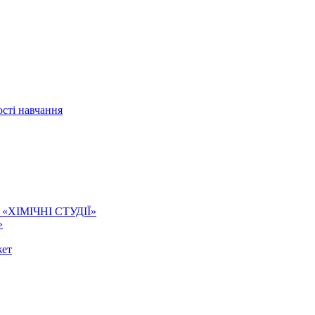
сті навчання
ї. «ХІМІЧНІ СТУДІЇ»
»
жет