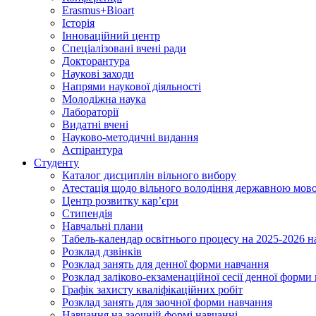
Erasmus+Bioart
Історія
Інноваційний центр
Спеціалізовані вчені ради
Докторантура
Наукові заходи
Напрями наукової діяльності
Молодіжна наука
Лабораторії
Видатні вчені
Науково-методичні видання
Аспірантура
Студенту
Каталог дисциплін вільного вибору
Атестація щодо вільного володіння державною мов
Центр розвитку кар’єри
Стипендія
Навчальні плани
Табель-календар освітнього процесу на 2025-2026 н
Розклад дзвінків
Розклад занять для денної форми навчання
Розклад заліково-екзаменаційної сесії денної форми
Графік захисту кваліфікаційних робіт
Розклад занять для заочної форми навчання
Навчання на заочній формі навчанні