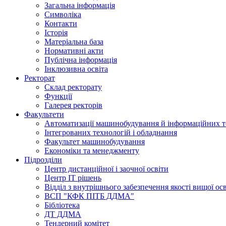
Загальна інформація
Символіка
Контакти
Історія
Матеріальна база
Нормативні акти
Публічна інформація
Інклюзивна освіта
Ректорат
Склад ректорату
Функції
Галерея ректорів
Факультети
Автоматизації машинобудування й інформаційних т
Інтегрованих технологій і обладнання
Факультет машинобудування
Економіки та менеджменту
Підрозділи
Центр дистанційної і заочної освіти
Центр ІТ рішень
Відділ з внутрішнього забезпечення якості вищої ос
ВСП "КФК ПІТБ ДДМА"
Бібліотека
ДТ ДДМА
Тендерний комітет