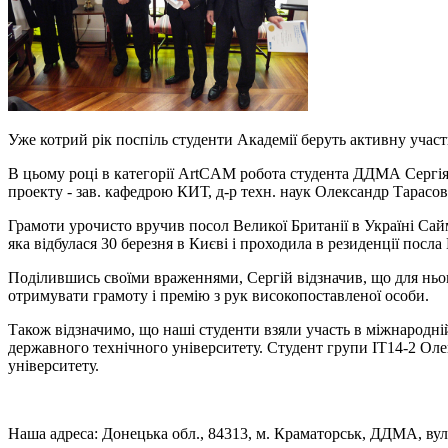
Уже котрий рік поспіль студенти Академії беруть активну участ
В цьому році в категорії ArtCAM робота студента ДДМА Сергія 
проекту - зав. кафедрою КИТ, д-р техн. наук Олександр Тарасо
Грамоти урочисто вручив посол Великої Британії в Україні Сай
яка відбулася 30 березня в Києві і проходила в резиденції посла
Поділившись своїми враженнями, Сергій відзначив, що для ньо
отримувати грамоту і премію з рук високопоставленої особи.
Також відзначимо, що наші студенти взяли участь в міжнародній 
державного технічного університету. Студент групи ІТ14-2 Оле
університету.
Наша адреса: Донецька обл., 84313, м. Краматорськ, ДДМА, вул.