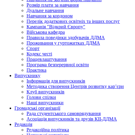
Розмір плати за навчання
Дуальне навчання
Навчання за кордоном
Перелік додаткових освітніх та інших послуг
Кампанія "Відкрий Європу"
Військова кафедра
Правила поведінки здобувачів ДДМА
Проживання у гуртожитках ДДМА
Спорт
Кодекс честі
Працевлаштування
Програма безперервної освіти
Практика
Випускнику
Інформація для випускників
Методика створення Центрів розвитку кар’єри
Клуб випускників
Голови спілки
Наші випускники
Громадські організації
Рада студентського самоврядування
Асоціація випускників та друзів КІІ-ДДМА
Редакція
Редакційна політика