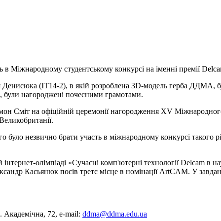
ь в Міжнародному студентському конкурсі на іменні премії Delca
Денисюка (ІТ14-2), в якій розроблена 3D-модель герба ДДМА, бул
в, були нагороджені почесними грамотами.
мон Сміт на офіційній церемонії нагородження ХV Міжнародного с
 Великобританії.
го було незвично брати участь в міжнародному конкурсі такого 
інтернет-олімпіаді «Сучасні комп'ютерні технології Delcam в нау
ксандр Касьянюк посів третє місце в номінації ArtCAM. У завда
 Академічна, 72, е-mail:
ddma@ddma.edu.ua