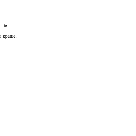
слів
и краще.