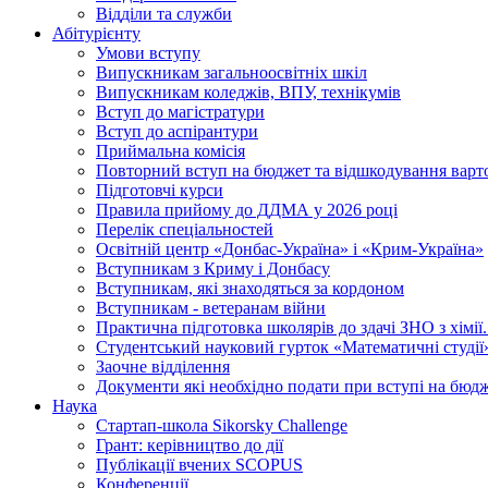
Відділи та служби
Абітурієнту
Умови вступу
Випускникам загальноосвітніх шкіл
Випускникам коледжів, ВПУ, технікумів
Вступ до магістратури
Вступ до аспірантури
Приймальна комісія
Повторний вступ на бюджет та відшкодування варто
Підготовчі курси
Правила прийому до ДДМА у 2026 році
Перелік спеціальностей
Освітній центр «Донбас-Україна» і «Крим-Україна»
Вступникам з Криму і Донбасу
Вступникам, які знаходяться за кордоном
Вступникам - ветеранам війни
Практична підготовка школярів до здачі ЗНО з хімі
Студентський науковий гурток «Математичні студії
Заочне відділення
Документи які необхідно подати при вступі на бюд
Наука
Стартап-школа Sikorsky Challenge
Грант: керівництво до дії
Публікації вчених SCOPUS
Конференції