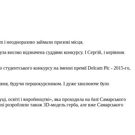
m і неодноразово займали призові місця.
а високо відзначена суддями конкурсу. І Сергій, і керівник
тудентського конкурсу на іменні премії Delcam Plc - 2015-го,
рівня, будучи першокурсником. І дуже хвилююче було
ці, освіті і виробництві», яка проходила на базі Самарського
нні розробляли також 3D-модель герба, але вже Самарського