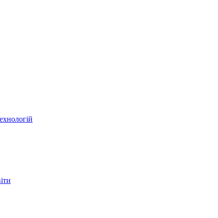
ехнологій
віти