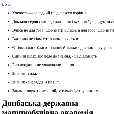
ENG
Ученість — солодкий плід гіркого коріння.
Доклади серця свого до навчання і вуха свої до розумних 
Вчись не для того, щоб знати більше, а для того, щоб знат
Важлива не кількість знань, а якість їх.
Є тільки одне благо - знання й тільки одне зло - неуцтво.
Єдиний шлях, що веде до знання, - це діяльність.
Бич людини - це уявлюване знання.
Знання - сила.
Знання - знаряддя, а не ціль.
Запам'ятовувати вміє той, хто вміє бути уважним.
Донбаська державна
машинобудівна академія