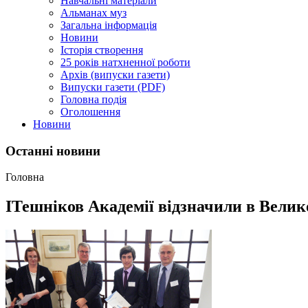
Навчальні матеріали
Альманах муз
Загальна інформація
Новини
Історія створення
25 років натхненної роботи
Архів (випуски газети)
Випуски газети (PDF)
Головна подія
Оголошення
Новини
Останні новини
Головна
ІТешніков Академії відзначили в Велик