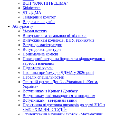
ВСП "КФК ПІТБ ДДМА"
Бібліотека
ДТ ДДМА
Тендерний комітет
Відділи та служби
Абітурієнту
Умови вступу
Випускникам загальноосвітніх шкіл
Випускникам коледжів, ВПУ, технікумів
Вступ до магістратури
Вступ до аспірантури
Приймальна комісія
Повторний вступ на бюджет та відшкодування
вартості навчання
Підготовчі курси
Правила прийому до ДДМА у 2026 році
Перелік спеціальностей
Освітній центр «Донбас-Україна» і «Крим-
Україна»
Вступникам з Криму і Донбасу
Вступникам, які знаходяться за кордоном
Вступникам - ветеранам війни
Практична підготовка школярів до здачі ЗНО з
хімії. «ХІМІЧНІ СТУДІЇ»
Студентський науковий гурток «Математичні