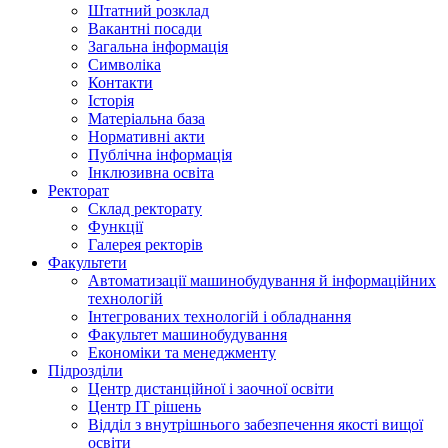
Штатний розклад
Вакантні посади
Загальна інформація
Символіка
Контакти
Історія
Матеріальна база
Нормативні акти
Публічна інформація
Інклюзивна освіта
Ректорат
Склад ректорату
Функції
Галерея ректорів
Факультети
Автоматизації машинобудування й інформаційних
технологій
Інтегрованих технологій і обладнання
Факультет машинобудування
Економіки та менеджменту
Підрозділи
Центр дистанційної і заочної освіти
Центр ІТ рішень
Відділ з внутрішнього забезпечення якості вищої
освіти