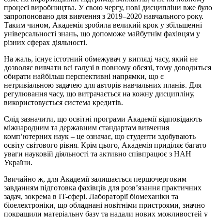
процесі виробництва. У свою чергу, нові дисципліни вже було
запропоновано для вивчення з 2019–2020 навчального року.
Таким чином, Академія зробила великий крок у збільшенні
універсальності знань, що допоможе майбутнім фахівцям у
різних сферах діяльності.
На жаль, існує істотний обмежувач у вигляді часу, який не
дозволяє вивчати всі галузі в повному обсязі, тому доводиться
обирати найбільш перспективні напрямки, що є
нетривіальною задачею для авторів навчальних планів. Для
регулювання часу, що витрачається на кожну дисципліну,
використовується система кредитів.
Слід зазначити, що освітні програми Академії відповідають
міжнародним та державним стандартам вивчення
комп’ютерних наук – це означає, що студенти здобувають
освіту світового рівня. Крім цього, Академія приділяє багато
уваги науковій діяльності та активно співпрацює з НАН
України.
Звичайно ж, для Академії залишається першочерговим
завданням підготовка фахівців для розв’язання практичних
задач, зокрема в IT-сфері. Лабораторії біомеханіки та
біоелектроніки, що обладнані новітніми пристроями, значно
покращили матеріальну базу та надали нових можливостей у