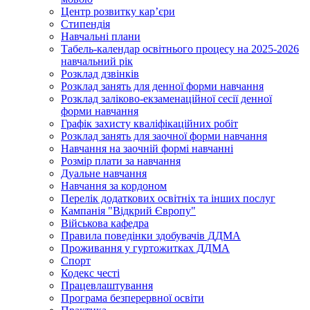
Центр розвитку кар’єри
Стипендія
Навчальні плани
Табель-календар освітнього процесу на 2025-2026
навчальний рік
Розклад дзвінків
Розклад занять для денної форми навчання
Розклад заліково-екзаменаційної сесії денної
форми навчання
Графік захисту кваліфікаційних робіт
Розклад занять для заочної форми навчання
Навчання на заочній формі навчанні
Розмір плати за навчання
Дуальне навчання
Навчання за кордоном
Перелік додаткових освітніх та інших послуг
Кампанія "Відкрий Європу"
Військова кафедра
Правила поведінки здобувачів ДДМА
Проживання у гуртожитках ДДМА
Спорт
Кодекс честі
Працевлаштування
Програма безперервної освіти