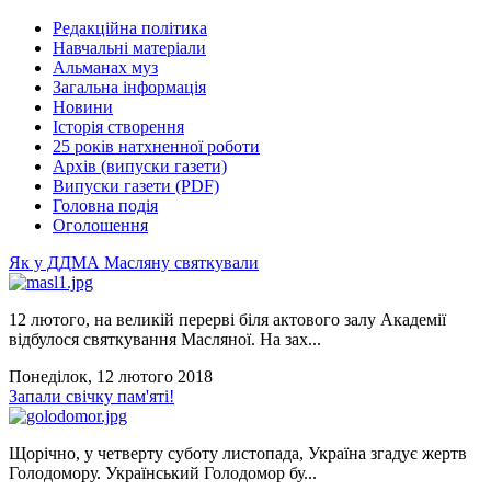
Редакційна політика
Навчальні матеріали
Альманах муз
Загальна інформація
Новини
Історія створення
25 років натхненної роботи
Архів (випуски газети)
Випуски газети (PDF)
Головна подія
Оголошення
Як у ДДМА Масляну святкували
12 лютого, на великій перерві біля актового залу Академії
відбулося святкування Масляної. На зах...
Понеділок, 12 лютого 2018
Запали свічку пам'яті!
Щорічно, у четверту суботу листопада, Україна згадує жертв
Голодомору. Український Голодомор бу...