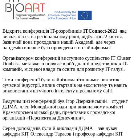
Відкрита конференція IT-розробників
ITConnect-2021
, яка
визначається на регіональному рівні, відбулася 22 квітня.
Зазвичай вона проходила в нашій Академії, але через
пандемію вперше була проведена в онлайн-форматі.
Організатором конференції виступило суспільство IT Cluster
Donbass, мета якого полягає в об’єднанні представників IT-
компаній, місцевої влади та освіти для розвитку IT-галузі.
Теми конференції були найрізноманітнішими: розвиток
сучасної індустрії, вплив стартапів на екосистему та навіть
використання штучного інтелекту в реальному світі.
Ведучим цієї конференції був Ігор Дзержинський – студент
ДДМА, член Молодіжної ради при виконавчому комітеті
Краматорської міської ради, представник громадської
організації «Перспектива Донеччини».
Серед доповідачів були й викладачі ДДМА – завідувач
кафедри КІТ Олександр Тарасов і професор кафедри КІТ