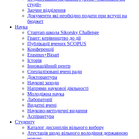
студії»
Заочне відділення
Документи які необхідно подати при вступі на
бюджет
Наука
Стартап-школа Sikorsky Challenge
Грант: керівництво до дії
Публікації вчених SCOPUS
Конференції
Erasmus+Bioart
Історія
Інноваційний центр
Спеціалізовані вчені ради
Докторантура
Наукові заходи
Напрями наукової діяльності
Молодіжна наука
Лабораторії
Видатні вчені
Науково-методичні видання
Аспірантура
Студенту
Каталог дисциплін вільного вибору
Атестація щодо вільного володіння державною
мовою