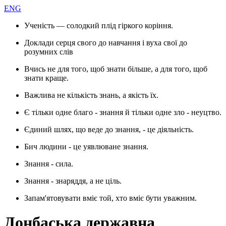
ENG
Ученість — солодкий плід гіркого коріння.
Доклади серця свого до навчання і вуха свої до
розумних слів
Вчись не для того, щоб знати більше, а для того, щоб
знати краще.
Важлива не кількість знань, а якість їх.
Є тільки одне благо - знання й тільки одне зло - неуцтво.
Єдиний шлях, що веде до знання, - це діяльність.
Бич людини - це уявлюване знання.
Знання - сила.
Знання - знаряддя, а не ціль.
Запам'ятовувати вміє той, хто вміє бути уважним.
Донбаська державна