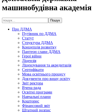
машинобудівна академія
Про ДДМА
Путівник по ДДМА
Статут
Структура ДДМА
Концепція розвитку
Пантеон слави ДДМА
Герої війни
Ліцензія
Ліцензування та акредитація
Сертифікати
Мова освітнього процесу
Документи про вищу освіту
Звіт ректора
Вчена рада
Освітні програми
Навчальні плани
Кошторис
Фінансовий звіт
Штатний розпис