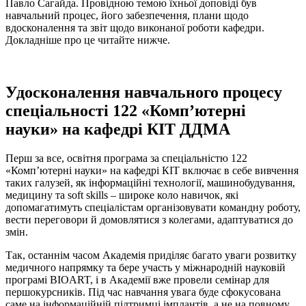
Павло Сагайда. Провідною темою їхньої доповіді був
навчальний процес, його забезпечення, плани щодо
вдосконалення та звіт щодо виконаної роботи кафедри.
Докладніше про це читайте нижче.
Удосконалення навчального процесу
спеціальності 122 «Комп’ютерні
науки
»
на кафедрі КІТ ДДМА
Перш за все, освітня програма за спеціальністю 122
«Комп’ютерні науки» на кафедрі КІТ включає в себе вивчення
таких галузей, як інформаційні технології, машинобудування,
медицину та soft skills – широке коло навичок, які
допомагатимуть спеціалістам організовувати командну роботу,
вести переговори й домовлятися з колегами, адаптуватися до
змін.
Так, останнім часом Академія приділяє багато уваги розвитку
медичного напрямку та бере участь у міжнародній науковій
програмі BIOART, і в Академії вже провели семінар для
першокурсників. Під час навчання увага буде сфокусована
саме на інформаційній підтримці імплантів, а не на повному