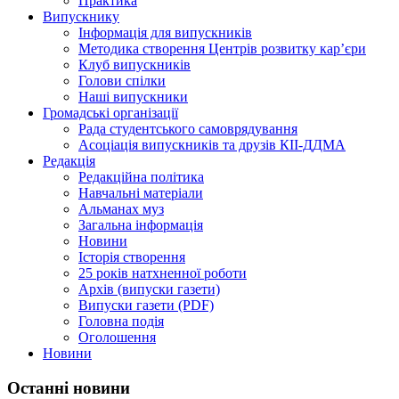
Практика
Випускнику
Інформація для випускників
Методика створення Центрів розвитку кар’єри
Клуб випускників
Голови спілки
Наші випускники
Громадські організації
Рада студентського самоврядування
Асоціація випускників та друзів КІІ-ДДМА
Редакція
Редакційна політика
Навчальні матеріали
Альманах муз
Загальна інформація
Новини
Історія створення
25 років натхненної роботи
Архів (випуски газети)
Випуски газети (PDF)
Головна подія
Оголошення
Новини
Останні новини