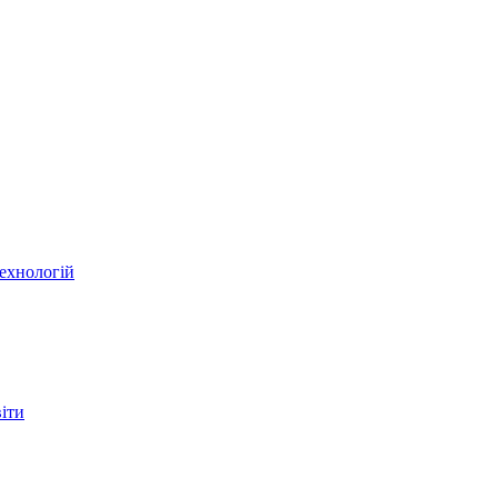
ехнологій
віти