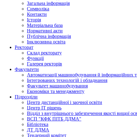
Загальна інформація
Символіка
Контакти
Історія
Матеріальна база
Нормативні акти
Публічна інформація
Інклюзивна освіта
Ректорат
Склад ректорату
Функції
Галерея ректорів
Факультети
Автоматизації машинобудування й інформаційних т
Інтегрованих технологій і обладнання
Факультет машинобудування
Економіки та менеджменту
Підрозділи
Центр дистанційної і заочної освіти
Центр ІТ рішень
Відділ з внутрішнього забезпечення якості вищої ос
ВСП "КФК ПІТБ ДДМА"
Бібліотека
ДТ ДДМА
Тендерний комітет