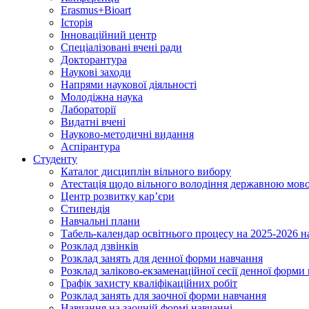
Erasmus+Bioart
Історія
Інноваційний центр
Спеціалізовані вчені ради
Докторантура
Наукові заходи
Напрями наукової діяльності
Молодіжна наука
Лабораторії
Видатні вчені
Науково-методичні видання
Аспірантура
Студенту
Каталог дисциплін вільного вибору
Атестація щодо вільного володіння державною мов
Центр розвитку кар’єри
Стипендія
Навчальні плани
Табель-календар освітнього процесу на 2025-2026 н
Розклад дзвінків
Розклад занять для денної форми навчання
Розклад заліково-екзаменаційної сесії денної форми
Графік захисту кваліфікаційних робіт
Розклад занять для заочної форми навчання
Навчання на заочній формі навчанні