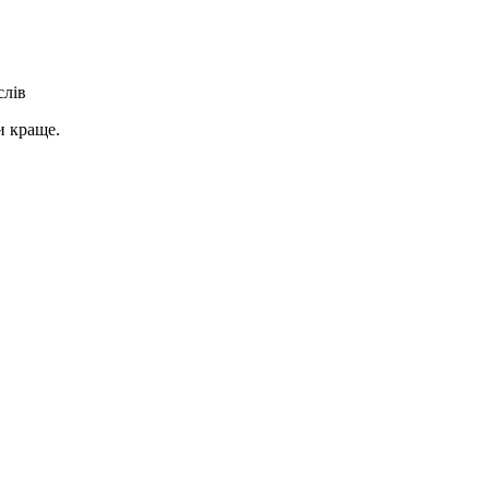
слів
и краще.