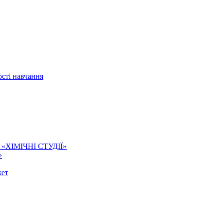
сті навчання
ї. «ХІМІЧНІ СТУДІЇ»
»
жет