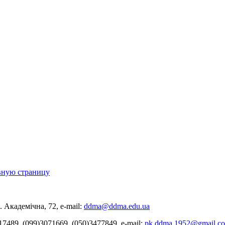
вную страницу
 Академічна, 72, е-mail:
ddma@ddma.edu.ua
17489, (099)3071669, (050)3477849, e-mail:
pk.ddma.1952@gmail.c