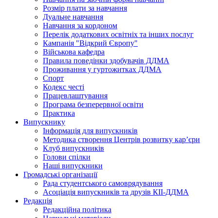
Розмір плати за навчання
Дуальне навчання
Навчання за кордоном
Перелік додаткових освітніх та інших послуг
Кампанія "Відкрий Європу"
Військова кафедра
Правила поведінки здобувачів ДДМА
Проживання у гуртожитках ДДМА
Спорт
Кодекс честі
Працевлаштування
Програма безперервної освіти
Практика
Випускнику
Інформація для випускників
Методика створення Центрів розвитку кар’єри
Клуб випускників
Голови спілки
Наші випускники
Громадські організації
Рада студентського самоврядування
Асоціація випускників та друзів КІІ-ДДМА
Редакція
Редакційна політика