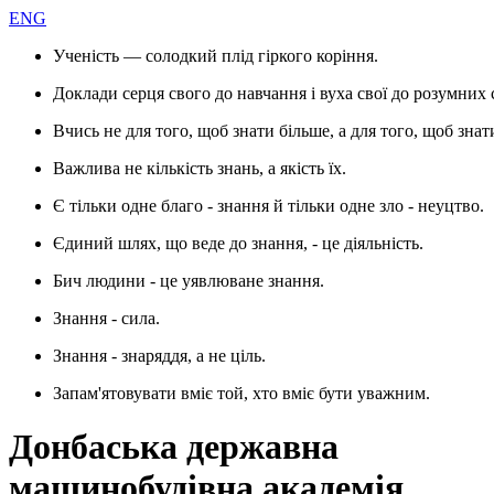
ENG
Ученість — солодкий плід гіркого коріння.
Доклади серця свого до навчання і вуха свої до розумних 
Вчись не для того, щоб знати більше, а для того, щоб знат
Важлива не кількість знань, а якість їх.
Є тільки одне благо - знання й тільки одне зло - неуцтво.
Єдиний шлях, що веде до знання, - це діяльність.
Бич людини - це уявлюване знання.
Знання - сила.
Знання - знаряддя, а не ціль.
Запам'ятовувати вміє той, хто вміє бути уважним.
Донбаська державна
машинобудівна академія