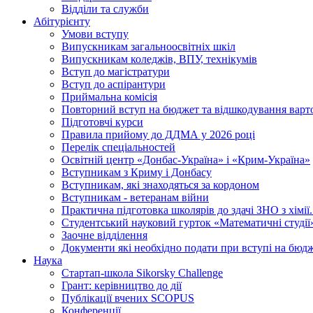
Відділи та служби
Абітурієнту
Умови вступу
Випускникам загальноосвітніх шкіл
Випускникам коледжів, ВПУ, технікумів
Вступ до магістратури
Вступ до аспірантури
Приймальна комісія
Повторний вступ на бюджет та відшкодування варто
Підготовчі курси
Правила прийому до ДДМА у 2026 році
Перелік спеціальностей
Освітній центр «Донбас-Україна» і «Крим-Україна»
Вступникам з Криму і Донбасу
Вступникам, які знаходяться за кордоном
Вступникам - ветеранам війни
Практична підготовка школярів до здачі ЗНО з хімі
Студентський науковий гурток «Математичні студії
Заочне відділення
Документи які необхідно подати при вступі на бюд
Наука
Стартап-школа Sikorsky Challenge
Грант: керівництво до дії
Публікації вчених SCOPUS
Конференції