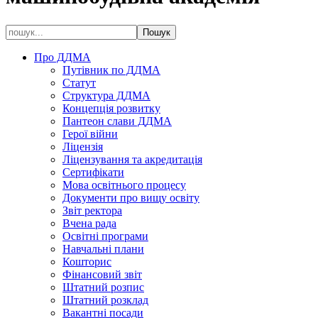
Про ДДМА
Путівник по ДДМА
Статут
Структура ДДМА
Концепція розвитку
Пантеон слави ДДМА
Герої війни
Ліцензія
Ліцензування та акредитація
Сертифікати
Мова освітнього процесу
Документи про вищу освіту
Звіт ректора
Вчена рада
Освітні програми
Навчальні плани
Кошторис
Фінансовий звіт
Штатний розпис
Штатний розклад
Вакантні посади