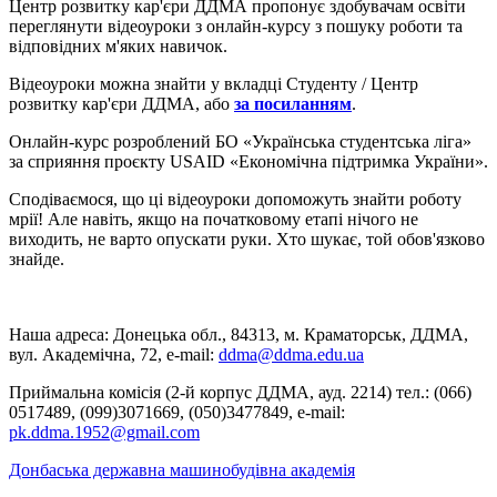
Центр розвитку кар'єри ДДМА пропонує здобувачам освіти
переглянути відеоуроки з онлайн-курсу з пошуку роботи та
відповідних м'яких навичок.
Відеоуроки можна знайти у вкладці Студенту / Центр
розвитку кар'єри ДДМА, або
за посиланням
.
Онлайн-курс розроблений БО «Українська студентська ліга»
за сприяння проєкту USAID «Економічна підтримка України».
Сподіваємося, що ці відеоуроки допоможуть знайти роботу
мрії! Але навіть, якщо на початковому етапі нічого не
виходить, не варто опускати руки. Хто шукає, той обов'язково
знайде.
Наша адреса: Донецька обл., 84313, м. Краматорськ, ДДМА,
вул. Академічна, 72, е-mail:
ddma@ddma.edu.ua
Приймальна комісія (2-й корпус ДДМА, ауд. 2214) тел.: (066)
0517489, (099)3071669, (050)3477849, e-mail:
pk.ddma.1952@gmail.com
Донбаська державна машинобудівна академія