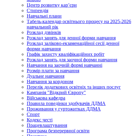
Центр розвитку кар’єри
Стипендія
Навчальні плани
Табель-календар освітнього процесу на 2025-2026
навчальний рік
Розклад дзвінків
Розклад занять для денної форми навчання
Розклад заліково-екзаменаційної сесії денної
форми навчання
Графік захисту кваліфікаційних робіт
Розклад занять для заочної форми навчання
Навчання на заочній формі навчанні
Розмір плати за навчання
Дуальне навчання
Навчання за кордоном
Перелік додаткових освітніх та інших послуг
Кампанія "Відкрий Європу"
Військова кафедра
Правила поведінки здобувачів ДДМА
Проживання у гуртожитках ДДМА
Спорт
Кодекс честі
Працевлаштування
Програма безперервної освіти