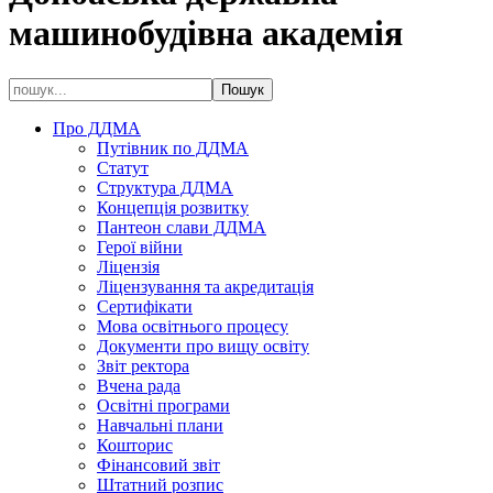
машинобудівна академія
Про ДДМА
Путівник по ДДМА
Статут
Структура ДДМА
Концепція розвитку
Пантеон слави ДДМА
Герої війни
Ліцензія
Ліцензування та акредитація
Сертифікати
Мова освітнього процесу
Документи про вищу освіту
Звіт ректора
Вчена рада
Освітні програми
Навчальні плани
Кошторис
Фінансовий звіт
Штатний розпис