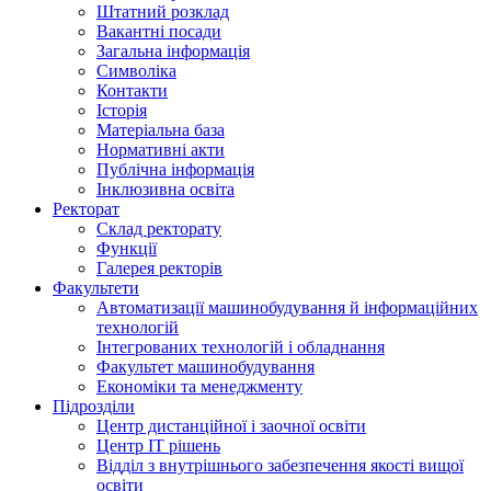
Штатний розклад
Вакантні посади
Загальна інформація
Символіка
Контакти
Історія
Матеріальна база
Нормативні акти
Публічна інформація
Інклюзивна освіта
Ректорат
Склад ректорату
Функції
Галерея ректорів
Факультети
Автоматизації машинобудування й інформаційних
технологій
Інтегрованих технологій і обладнання
Факультет машинобудування
Економіки та менеджменту
Підрозділи
Центр дистанційної і заочної освіти
Центр ІТ рішень
Відділ з внутрішнього забезпечення якості вищої
освіти