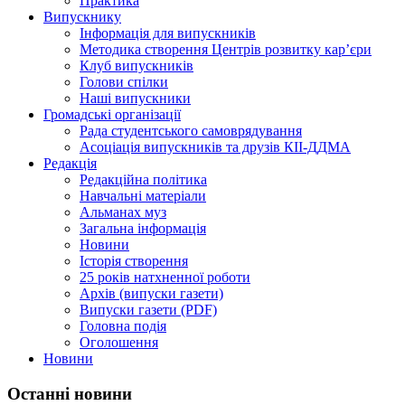
Практика
Випускнику
Інформація для випускників
Методика створення Центрів розвитку кар’єри
Клуб випускників
Голови спілки
Наші випускники
Громадські організації
Рада студентського самоврядування
Асоціація випускників та друзів КІІ-ДДМА
Редакція
Редакційна політика
Навчальні матеріали
Альманах муз
Загальна інформація
Новини
Історія створення
25 років натхненної роботи
Архів (випуски газети)
Випуски газети (PDF)
Головна подія
Оголошення
Новини
Останні новини