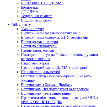
ВСП "КФК ПІТБ ДДМА"
Бібліотека
ДТ ДДМА
Тендерний комітет
Відділи та служби
Абітурієнту
Умови вступу
Випускникам загальноосвітніх шкіл
Випускникам коледжів, ВПУ, технікумів
Вступ до магістратури
Вступ до аспірантури
Приймальна комісія
Повторний вступ на бюджет та відшкодування
вартості навчання
Підготовчі курси
Правила прийому до ДДМА у 2026 році
Перелік спеціальностей
Освітній центр «Донбас-Україна» і «Крим-
Україна»
Вступникам з Криму і Донбасу
Вступникам, які знаходяться за кордоном
Вступникам - ветеранам війни
Практична підготовка школярів до здачі ЗНО з
хімії. «ХІМІЧНІ СТУДІЇ»
Студентський науковий гурток «Математичні