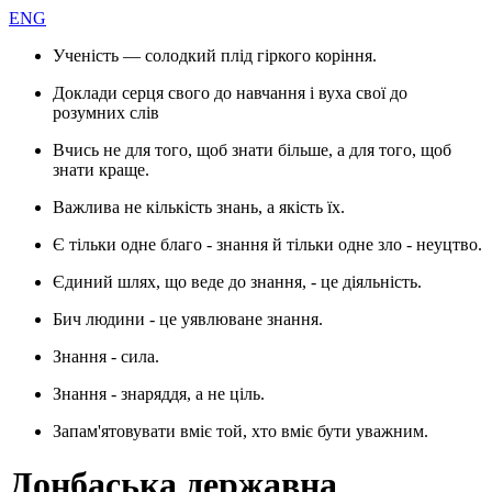
ENG
Ученість — солодкий плід гіркого коріння.
Доклади серця свого до навчання і вуха свої до
розумних слів
Вчись не для того, щоб знати більше, а для того, щоб
знати краще.
Важлива не кількість знань, а якість їх.
Є тільки одне благо - знання й тільки одне зло - неуцтво.
Єдиний шлях, що веде до знання, - це діяльність.
Бич людини - це уявлюване знання.
Знання - сила.
Знання - знаряддя, а не ціль.
Запам'ятовувати вміє той, хто вміє бути уважним.
Донбаська державна