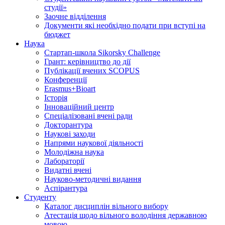
студії»
Заочне відділення
Документи які необхідно подати при вступі на
бюджет
Наука
Стартап-школа Sikorsky Challenge
Грант: керівництво до дії
Публікації вчених SCOPUS
Конференції
Erasmus+Bioart
Історія
Інноваційний центр
Спеціалізовані вчені ради
Докторантура
Наукові заходи
Напрями наукової діяльності
Молодіжна наука
Лабораторії
Видатні вчені
Науково-методичні видання
Аспірантура
Студенту
Каталог дисциплін вільного вибору
Атестація щодо вільного володіння державною
мовою