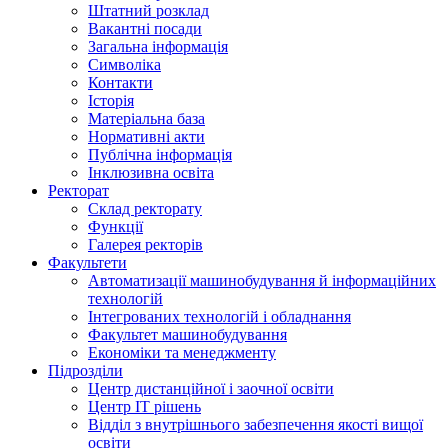
Штатний розклад
Вакантні посади
Загальна інформація
Символіка
Контакти
Історія
Матеріальна база
Нормативні акти
Публічна інформація
Інклюзивна освіта
Ректорат
Склад ректорату
Функції
Галерея ректорів
Факультети
Автоматизації машинобудування й інформаційних
технологій
Інтегрованих технологій і обладнання
Факультет машинобудування
Економіки та менеджменту
Підрозділи
Центр дистанційної і заочної освіти
Центр ІТ рішень
Відділ з внутрішнього забезпечення якості вищої
освіти