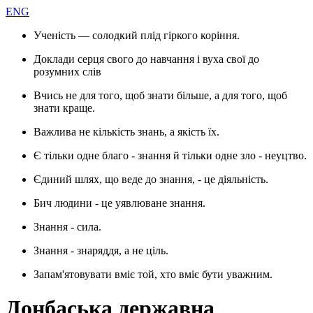
ENG
Ученість — солодкий плід гіркого коріння.
Доклади серця свого до навчання і вуха свої до
розумних слів
Вчись не для того, щоб знати більше, а для того, щоб
знати краще.
Важлива не кількість знань, а якість їх.
Є тільки одне благо - знання й тільки одне зло - неуцтво.
Єдиний шлях, що веде до знання, - це діяльність.
Бич людини - це уявлюване знання.
Знання - сила.
Знання - знаряддя, а не ціль.
Запам'ятовувати вміє той, хто вміє бути уважним.
Донбаська державна