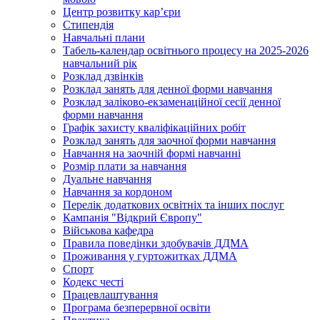
Центр розвитку кар’єри
Стипендія
Навчальні плани
Табель-календар освітнього процесу на 2025-2026
навчальний рік
Розклад дзвінків
Розклад занять для денної форми навчання
Розклад заліково-екзаменаційної сесії денної
форми навчання
Графік захисту кваліфікаційних робіт
Розклад занять для заочної форми навчання
Навчання на заочній формі навчанні
Розмір плати за навчання
Дуальне навчання
Навчання за кордоном
Перелік додаткових освітніх та інших послуг
Кампанія "Відкрий Європу"
Військова кафедра
Правила поведінки здобувачів ДДМА
Проживання у гуртожитках ДДМА
Спорт
Кодекс честі
Працевлаштування
Програма безперервної освіти