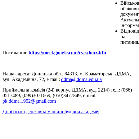
Військов
обліков
докумен
Актуаль
інформац
Відповід
на
питання
Посилання:
https://meet.google.com/cve-douz-kfn
.
Наша адреса: Донецька обл., 84313, м. Краматорськ, ДДМА,
вул. Академічна, 72, е-mail:
ddma@ddma.edu.ua
Приймальна комісія (2-й корпус ДДМА, ауд. 2214) тел.: (066)
0517489, (099)3071669, (050)3477849, e-mail:
pk.ddma.1952@gmail.com
Донбаська державна машинобудівна академія