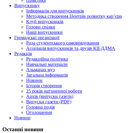
Практика
Випускнику
Інформація для випускників
Методика створення Центрів розвитку кар’єри
Клуб випускників
Голови спілки
Наші випускники
Громадські організації
Рада студентського самоврядування
Асоціація випускників та друзів КІІ-ДДМА
Редакція
Редакційна політика
Навчальні матеріали
Альманах муз
Загальна інформація
Новини
Історія створення
25 років натхненної роботи
Архів (випуски газети)
Випуски газети (PDF)
Головна подія
Оголошення
Новини
Останні новини