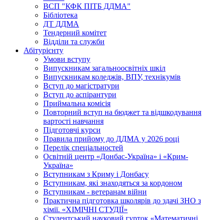
ВСП "КФК ПІТБ ДДМА"
Бібліотека
ДТ ДДМА
Тендерний комітет
Відділи та служби
Абітурієнту
Умови вступу
Випускникам загальноосвітніх шкіл
Випускникам коледжів, ВПУ, технікумів
Вступ до магістратури
Вступ до аспірантури
Приймальна комісія
Повторний вступ на бюджет та відшкодування
вартості навчання
Підготовчі курси
Правила прийому до ДДМА у 2026 році
Перелік спеціальностей
Освітній центр «Донбас-Україна» і «Крим-
Україна»
Вступникам з Криму і Донбасу
Вступникам, які знаходяться за кордоном
Вступникам - ветеранам війни
Практична підготовка школярів до здачі ЗНО з
хімії. «ХІМІЧНІ СТУДІЇ»
Студентський науковий гурток «Математичні