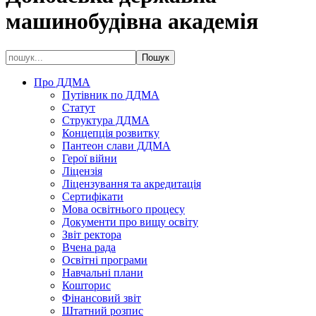
машинобудівна академія
Про ДДМА
Путівник по ДДМА
Статут
Структура ДДМА
Концепція розвитку
Пантеон слави ДДМА
Герої війни
Ліцензія
Ліцензування та акредитація
Сертифікати
Мова освітнього процесу
Документи про вищу освіту
Звіт ректора
Вчена рада
Освітні програми
Навчальні плани
Кошторис
Фінансовий звіт
Штатний розпис