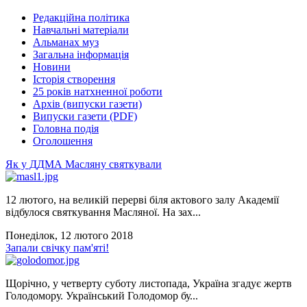
Редакційна політика
Навчальні матеріали
Альманах муз
Загальна інформація
Новини
Історія створення
25 років натхненної роботи
Архів (випуски газети)
Випуски газети (PDF)
Головна подія
Оголошення
Як у ДДМА Масляну святкували
12 лютого, на великій перерві біля актового залу Академії
відбулося святкування Масляної. На зах...
Понеділок, 12 лютого 2018
Запали свічку пам'яті!
Щорічно, у четверту суботу листопада, Україна згадує жертв
Голодомору. Український Голодомор бу...