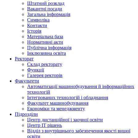
Штатний розклад
Вакантні посади
Загальна інформація
Символіка
Контакти
Історія
Матеріальна база
Нормативні акти
Публічна інформація
Інклюзивна освіта
Ректорат
Склад ректорату
Функції
Галерея ректорів
Факультети
Автоматизації машинобудування й інформаційних
технологій
Інтегрованих технологій і обладнання
Факультет машинобудування
Економіки та менеджменту
Підрозділи
Центр дистанційної і заочної освіти
Центр ІТ рішень
Відділ з внутрішнього забезпечення якості вищої
освіти