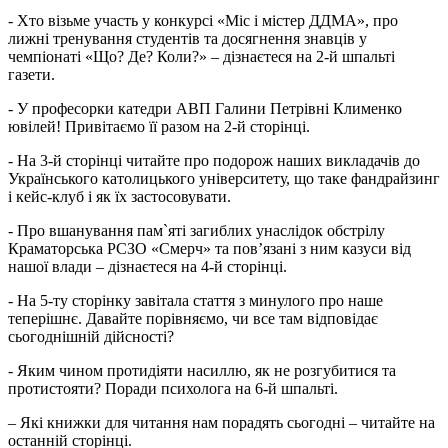
- Хто візьме участь у конкурсі «Міс і містер ДДМА», про
лижні тренування студентів та досягнення знавців у
чемпіонаті «Що? Де? Коли?» – дізнаєтеся на 2-й шпальті
газети.
- У професорки катедри АВП Галини Петрівні Клименко
ювілей! Привітаємо її разом на 2-й сторінці.
- На 3-й сторінці читайте про подорож наших викладачів до
Українського католицького університету, що таке фандрайзинг
і кейс-клуб і як їх застосовувати.
- Про вшанування пам`яті загиблих унаслідок обстрілу
Краматорська РСЗО «Смерч» та пов’язані з ним казуси від
нашої влади – дізнаєтеся на 4-й сторінці.
- На 5-ту сторінку завітала стаття з минулого про наше
теперішнє. Давайте порівняємо, чи все там відповідає
сьогоднішній дійсності?
- Яким чином протидіяти насиллю, як не розгубитися та
протистояти? Поради психолога на 6-й шпальті.
– Які книжки для читання нам порадять сьогодні – читайте на
останній сторінці.