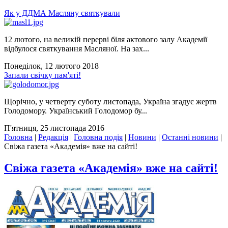
Як у ДДМА Масляну святкували
12 лютого, на великій перерві біля актового залу Академії
відбулося святкування Масляної. На зах...
Понеділок, 12 лютого 2018
Запали свічку пам'яті!
Щорічно, у четверту суботу листопада, Україна згадує жертв
Голодомору. Український Голодомор бу...
П'ятниця, 25 листопада 2016
Головна
|
Редакція
|
Головна подія
|
Новини
|
Останні новини
|
Свіжа газета «Академія» вже на сайті!
Свіжа газета «Академія» вже на сайті!