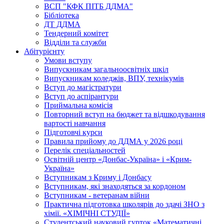
ВСП "КФК ПІТБ ДДМА"
Бібліотека
ДТ ДДМА
Тендерний комітет
Відділи та служби
Абітурієнту
Умови вступу
Випускникам загальноосвітніх шкіл
Випускникам коледжів, ВПУ, технікумів
Вступ до магістратури
Вступ до аспірантури
Приймальна комісія
Повторний вступ на бюджет та відшкодування
вартості навчання
Підготовчі курси
Правила прийому до ДДМА у 2026 році
Перелік спеціальностей
Освітній центр «Донбас-Україна» і «Крим-
Україна»
Вступникам з Криму і Донбасу
Вступникам, які знаходяться за кордоном
Вступникам - ветеранам війни
Практична підготовка школярів до здачі ЗНО з
хімії. «ХІМІЧНІ СТУДІЇ»
Студентський науковий гурток «Математичні