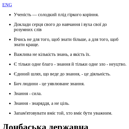
ENG
Ученість — солодкий плід гіркого коріння.
Доклади серця свого до навчання і вуха свої до
розумних слів
Вчись не для того, щоб знати більше, а для того, щоб
знати краще.
Важлива не кількість знань, а якість їх.
Є тільки одне благо - знання й тільки одне зло - неуцтво.
Єдиний шлях, що веде до знання, - це діяльність.
Бич людини - це уявлюване знання.
Знання - сила.
Знання - знаряддя, а не ціль.
Запам'ятовувати вміє той, хто вміє бути уважним.
Донбаська державна