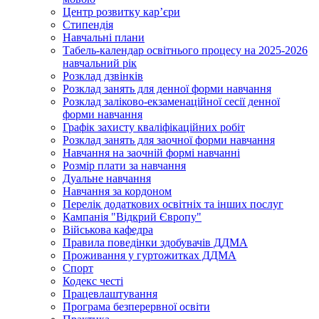
Центр розвитку кар’єри
Стипендія
Навчальні плани
Табель-календар освітнього процесу на 2025-2026
навчальний рік
Розклад дзвінків
Розклад занять для денної форми навчання
Розклад заліково-екзаменаційної сесії денної
форми навчання
Графік захисту кваліфікаційних робіт
Розклад занять для заочної форми навчання
Навчання на заочній формі навчанні
Розмір плати за навчання
Дуальне навчання
Навчання за кордоном
Перелік додаткових освітніх та інших послуг
Кампанія "Відкрий Європу"
Військова кафедра
Правила поведінки здобувачів ДДМА
Проживання у гуртожитках ДДМА
Спорт
Кодекс честі
Працевлаштування
Програма безперервної освіти