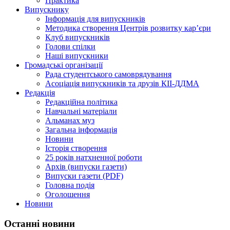
Практика
Випускнику
Інформація для випускників
Методика створення Центрів розвитку кар’єри
Клуб випускників
Голови спілки
Наші випускники
Громадські організації
Рада студентського самоврядування
Асоціація випускників та друзів КІІ-ДДМА
Редакція
Редакційна політика
Навчальні матеріали
Альманах муз
Загальна інформація
Новини
Історія створення
25 років натхненної роботи
Архів (випуски газети)
Випуски газети (PDF)
Головна подія
Оголошення
Новини
Останні новини