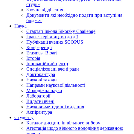
студії»
Заочне відділення
Документи які необхідно подати при вступі на
бюджет
Наука
Стартап-школа Sikorsky Challenge
Грант: керівництво до дії
Публікації вчених SCOPUS
Конференції
Erasmus+Bioart
Історія
Інноваційний центр
Спеціалізовані вчені ради
Докторантура
Наукові заходи
Напрями наукової діяльності
Молодіжна наука
Лабораторії
Видатні вчені
Науково-методичні видання
Аспірантура
Студенту
Каталог дисциплін вільного вибору
Атестація щодо вільного володіння державною
мовою