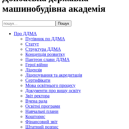
машинобудівна академія
Про ДДМА
Путівник по ДДМА
Статут
Структура ДДМА
Концепція розвитку
Пантеон слави ДДМА
Герої війни
Ліцензія
Ліцензування та акредитація
Сертифікати
Мова освітнього процесу
Документи про вищу освіту
Звіт ректора
Вчена рада
Освітні програми
Навчальні плани
Кошторис
Фінансовий звіт
Штатний розпис