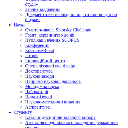
студії»
Заочне відділення
Документи які необхідно подати при вступі на
бюджет
Наука
Стартап-школа Sikorsky Challenge
Грант: керівництво до дії
Публікації вчених SCOPUS
Конференції
Erasmus+Bioart
Історія
Інноваційний центр
Спеціалізовані вчені ради
Докторантура
Наукові заходи
Напрями наукової діяльності
Молодіжна наука
Лабораторії
Видатні вчені
Науково-методичні видання
Аспірантура
Студенту
Каталог дисциплін вільного вибору
Атестація щодо вільного володіння державною
мовою