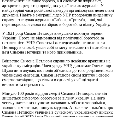
незалежність не лише зброєю, а й словом: як журналіст,
арткритик, редактор провідних українських журналів. У
найсуворіші часи російської цензури організовував нелегальні
друкарні. Навіть в еміграції лідер УНР продовжив видавничу
справу – заснував журнали «Табор», «Тризуб», інші, які
перетворювали слово на зброю в боротьбі за вільну Україну.
У 1921 році Симон Петлюра вимушено покинув терени
України. Проте не відмовився від політичної боротьба за
незалежність УНР. Совєтські ж спецслужби не полишали
Петлюру в спокої, узяли собі за мету знеславити і зганьбити
ім’я Симона Петлюри та його прихильників.
Вбивство Симона Петлюри справило неабияке враження на
українську еміграцію. Член уряду УНР, дипломат Олександр
Шульгин згадував, що подія об’єднала до того розрізнені кола
української еміграції. Симон Петлюра своїм життям і своєю
смертю засвідчив, що тільки в єдності українці здатні
вистояти та перемогти.
Минуло 100 років від дня смерті Симона Петлюри, але він
лишається символом боротьби за вільну Україну. На його
честь у населених пунктах називають об’єкти топоніміки,
зводять пам’ятники, пишуть мурали. А головне – пам’ять про
Симона Петлюри увічнена в сучасному українському війську.
Вояки Армії УНР і сам Головний отаман носили на однострої