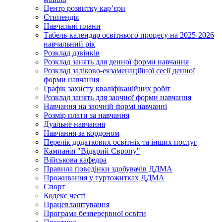
Центр розвитку кар’єри
Стипендія
Навчальні плани
Табель-календар освітнього процесу на 2025-2026
навчальний рік
Розклад дзвінків
Розклад занять для денної форми навчання
Розклад заліково-екзаменаційної сесії денної
форми навчання
Графік захисту кваліфікаційних робіт
Розклад занять для заочної форми навчання
Навчання на заочній формі навчанні
Розмір плати за навчання
Дуальне навчання
Навчання за кордоном
Перелік додаткових освітніх та інших послуг
Кампанія "Відкрий Європу"
Військова кафедра
Правила поведінки здобувачів ДДМА
Проживання у гуртожитках ДДМА
Спорт
Кодекс честі
Працевлаштування
Програма безперервної освіти