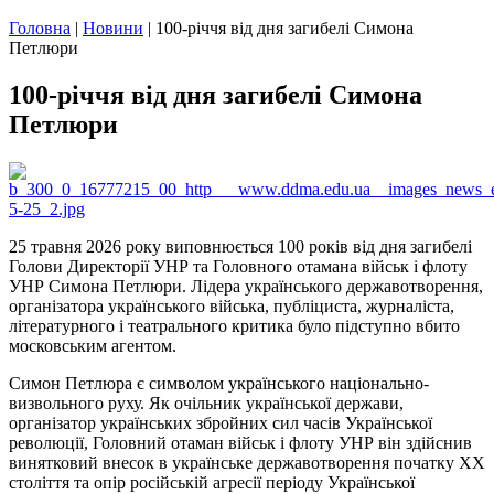
Головна
|
Новини
|
100-річчя від дня загибелі Симона
Петлюри
100-річчя від дня загибелі Симона
Петлюри
25 травня 2026 року виповнюється 100 років від дня загибелі
Голови Директорії УНР та Головного отамана військ і флоту
УНР Симона Петлюри. Лідера українського державотворення,
організатора українського війська, публіциста, журналіста,
літературного і театрального критика було підступно вбито
московським агентом.
Симон Петлюра є символом українського національно-
визвольного руху. Як очільник української держави,
організатор українських збройних сил часів Української
революції, Головний отаман військ і флоту УНР він здійснив
винятковий внесок в українське державотворення початку XX
століття та опір російській агресії періоду Української