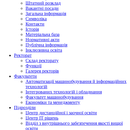
Штатний розклад
Вакантні посади
Загальна інформація
Символіка
Контакти
Історія
Матеріальна база
Нормативні акти
Публічна інформація
Інклюзивна освіта
Ректорат
Склад ректорату
Функції
Галерея ректорів
Факультети
Автоматизації машинобудування й інформаційних
технологій
Інтегрованих технологій і обладнання
Факультет машинобудування
Економіки та менеджменту
Підрозділи
Центр дистанційної і заочної освіти
Центр ІТ рішень
Відділ з внутрішнього забезпечення якості вищої
освіти