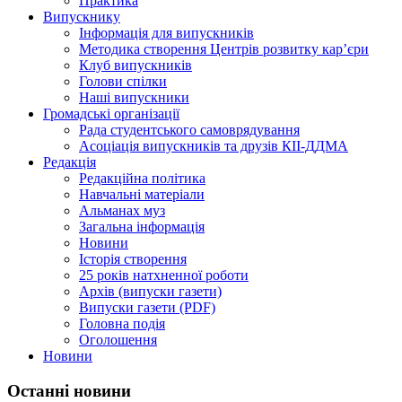
Практика
Випускнику
Інформація для випускників
Методика створення Центрів розвитку кар’єри
Клуб випускників
Голови спілки
Наші випускники
Громадські організації
Рада студентського самоврядування
Асоціація випускників та друзів КІІ-ДДМА
Редакція
Редакційна політика
Навчальні матеріали
Альманах муз
Загальна інформація
Новини
Історія створення
25 років натхненної роботи
Архів (випуски газети)
Випуски газети (PDF)
Головна подія
Оголошення
Новини
Останні новини