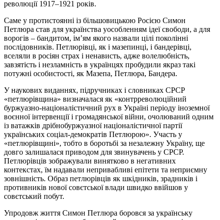
революції 1917–1921 років.
Саме у протистоянні із більшовицькою Росією Симон
Петлюра став для українства уособленням ідеї свободи, а для
ворогів – бандитом, ім’ям якого назвали цілі поколінні
послідовників. Петлюрівці, як і мазепинці, і бандерівці,
вселяли в росіян страх і ненависть, адже волелюбність,
завзятість і незламність в українцях пробудили якраз такі
потужні особистості, як Мазепа, Петлюра, Бандера.
У наукових виданнях, підручниках і словниках СРСР
«петлюрівщина» визначалася як «контрреволюційний
буржуазно-націоналістичний рух в Україні періоду іноземної
воєнної інтервенції і громадянської війни, очолюваний одним
із ватажків дрібнобуржуазної націоналістичної партії
українських соціал-демократів Петлюрою». Участь у
«петлюрівщині», тобто в боротьбі за незалежну Україну, ще
довго залишалася приводом для звинувачень у СРСР.
Петлюрівців зображували винятково в негативних
контекстах, їм надавали непривабливі епітети та неприємну
зовнішність. Образ петлюрівців як шкідників, зрадників і
противників нової совєтської влади швидко ввійшов у
совєтський побут.
Упродовж життя Симон Петлюра боровся за українську