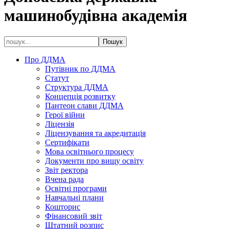
машинобудівна академія
Про ДДМА
Путівник по ДДМА
Статут
Структура ДДМА
Концепція розвитку
Пантеон слави ДДМА
Герої війни
Ліцензія
Ліцензування та акредитація
Сертифікати
Мова освітнього процесу
Документи про вищу освіту
Звіт ректора
Вчена рада
Освітні програми
Навчальні плани
Кошторис
Фінансовий звіт
Штатний розпис