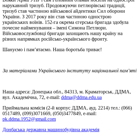
нарукавний тризуб. Продовжуючи петлюрівські традиції,
тризуб став частиною військової айдентики Сил оборони
України. З 2017 року він став частиною однострою
українських воїнів. 152-га окрема єгерська бригада здобула
почесне найменування – імені Симона Петлюри.
Військовослужбовці бригади захищають нашу країну на
різних напрямках російсько-українського фронту.
Шануємо і пам’ятаємо. Наша боротьба триває!
За матеріалами Українського інституту національної пам’яті
Наша адреса: Донецька обл., 84313, м. Краматорськ, ДДМА,
вул. Академічна, 72, е-mail:
ddma@ddma.edu.ua
Приймальна комісія (2-й корпус ДДМА, ауд. 2214) тел.: (066)
0517489, (099)3071669, (050)3477849, e-mail:
pk.ddma.1952@gmail.com
Донбаська державна машинобудівна академія