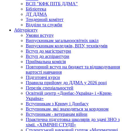
ВСП "КФК ПІТБ ДДМА"
Бібліотека
ДТ ДДМА
Тендерний комітет
Відділи та служби
Абітурієнту
Умови вступу
Випускникам загальноосвітніх шкіл
Випускникам коледжів, ВПУ, технікумів
Вступ до магістратури
Вступ до аспірантури
Приймальна комісія
Повторний вступ на бюджет та відшкодування
вартості навчання
Підготовчі курси
Правила прийому до ДДМА у 2026 році
Перелік спеціальностей
Освітній центр «Донбас-Україна» і «Крим-
Україна»
Вступникам з Криму і Донбасу
Вступникам, які знаходяться за кордоном
Вступникам - ветеранам війни
Практична підготовка школярів до здачі ЗНО з
хімії. «ХІМІЧНІ СТУДІЇ»
Студентський науковий гурток «Математичні