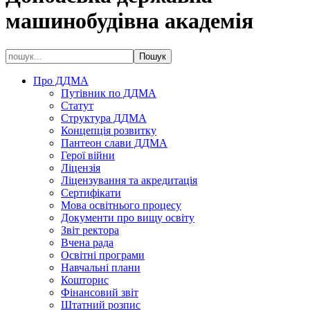
машинобудівна академія
Про ДДМА
Путівник по ДДМА
Статут
Структура ДДМА
Концепція розвитку
Пантеон слави ДДМА
Герої війни
Ліцензія
Ліцензування та акредитація
Сертифікати
Мова освітнього процесу
Документи про вищу освіту
Звіт ректора
Вчена рада
Освітні програми
Навчальні плани
Кошторис
Фінансовий звіт
Штатний розпис