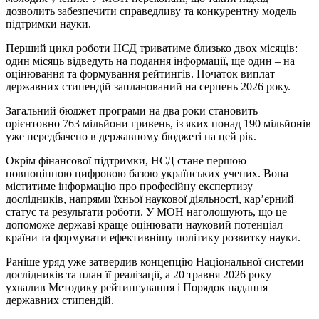
дозволить забезпечити справедливу та конкурентну модель
підтримки науки.
Перший цикл роботи НСД триватиме близько двох місяців:
один місяць відведуть на подання інформації, ще один – на
оцінювання та формування рейтингів. Початок виплат
державних стипендій запланований на серпень 2026 року.
Загальний бюджет програми на два роки становить
орієнтовно 763 мільйони гривень, із яких понад 190 мільйонів
уже передбачено в державному бюджеті на цей рік.
Окрім фінансової підтримки, НСД стане першою
повноцінною цифровою базою українських учених. Вона
міститиме інформацію про професійну експертизу
дослідників, напрями їхньої наукової діяльності, кар’єрний
статус та результати роботи. У МОН наголошують, що це
допоможе державі краще оцінювати науковий потенціал
країни та формувати ефективнішу політику розвитку науки.
Раніше уряд уже затвердив концепцію Національної системи
дослідників та план її реалізації, а 20 травня 2026 року
ухвалив Методику рейтингування і Порядок надання
державних стипендій.