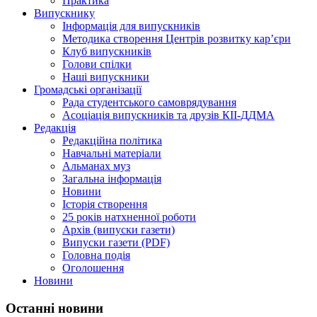
Практика
Випускнику
Інформація для випускників
Методика створення Центрів розвитку кар’єри
Клуб випускників
Голови спілки
Наші випускники
Громадські організації
Рада студентського самоврядування
Асоціація випускників та друзів КІІ-ДДМА
Редакція
Редакційна політика
Навчальні матеріали
Альманах муз
Загальна інформація
Новини
Історія створення
25 років натхненної роботи
Архів (випуски газети)
Випуски газети (PDF)
Головна подія
Оголошення
Новини
Останні новини