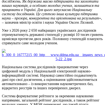
досліджень. Як держава маємо підтримати та заохотити
наших науковців, а особливо молодих учених, залишатися та
працювати в Україні. Для цього запускаємо Національну
систему дослідників. Це суттєво інша культура підтримки
науки – прозора, конкурентна та орієнтована на результат
»,
– зазначив міністр освіти і науки України Оксен Лісовий.
Уже з 2026 року 2 650 найкращих українських дослідників
отримуватимуть державні стипендії у розмірі 10 тисяч гривень
щомісяця протягом двох років. Половину стипендій планують
спрямувати саме молодим ученим.
Національна система дослідників працюватиме через
цифровий модуль у Національній електронній науково-
інформаційній системі. Науковці самостійно подаватимуть
дані про свої досягнення, а оцінювання здійснюватиметься
автоматизовано – із використанням наукометричних баз,
відкритих реєстрів та інших перевірених джерел.
Система формуватиме рейтинги за окремими науковими
напрямами, загальний рейтинг дослідників, а також рейтинг
молодих учених. У МОН переконані, що такий підхід