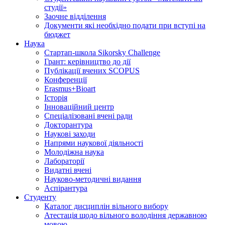
студії»
Заочне відділення
Документи які необхідно подати при вступі на
бюджет
Наука
Стартап-школа Sikorsky Challenge
Грант: керівництво до дії
Публікації вчених SCOPUS
Конференції
Erasmus+Bioart
Історія
Інноваційний центр
Спеціалізовані вчені ради
Докторантура
Наукові заходи
Напрями наукової діяльності
Молодіжна наука
Лабораторії
Видатні вчені
Науково-методичні видання
Аспірантура
Студенту
Каталог дисциплін вільного вибору
Атестація щодо вільного володіння державною
мовою