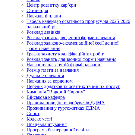
Центр розвитку кар’єри
Стипендія
Навчальні плани
Табель-календар освітнього процесу на 2025-2026
навчальний рік
Розклад дзвінків
Розклад занять для денної форми навчання
Розклад заліково-екзаменаційної сесії денної
форми навчання
Графік захисту кваліфікаційних робіт
Розклад занять для заочної форми навчання
Навчання на заочній формі навчанні
Розмір плати за навчання
Дуальне навчання
Навчання за кордоном
Перелік додаткових освітніх та інших послуг
Кампанія "Відкрий Європу"
Військова кафедра
Правила поведінки здобувачів ДДМА
Проживання у гуртожитках ДДМА
Спорт
Кодекс честі
Працевлаштування
Програма безперервної освіти