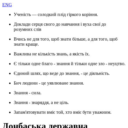
ENG
Ученість — солодкий плід гіркого коріння.
Доклади серця свого до навчання і вуха свої до
розумних слів
Вчись не для того, щоб знати більше, а для того, щоб
знати краще.
Важлива не кількість знань, а якість їх.
Є тільки одне благо - знання й тільки одне зло - неуцтво.
Єдиний шлях, що веде до знання, - це діяльність.
Бич людини - це уявлюване знання.
Знання - сила.
Знання - знаряддя, а не ціль.
Запам'ятовувати вміє той, хто вміє бути уважним.
Донбаська державна