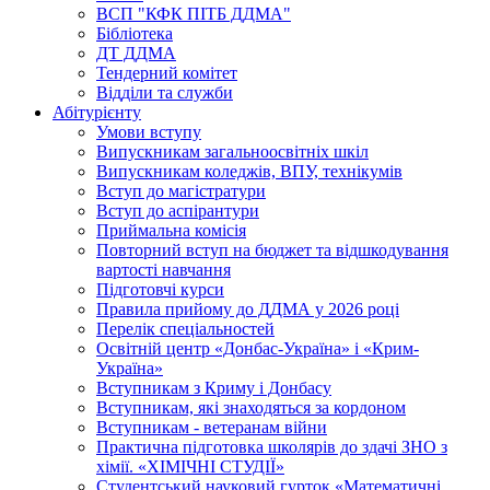
ВСП "КФК ПІТБ ДДМА"
Бібліотека
ДТ ДДМА
Тендерний комітет
Відділи та служби
Абітурієнту
Умови вступу
Випускникам загальноосвітніх шкіл
Випускникам коледжів, ВПУ, технікумів
Вступ до магістратури
Вступ до аспірантури
Приймальна комісія
Повторний вступ на бюджет та відшкодування
вартості навчання
Підготовчі курси
Правила прийому до ДДМА у 2026 році
Перелік спеціальностей
Освітній центр «Донбас-Україна» і «Крим-
Україна»
Вступникам з Криму і Донбасу
Вступникам, які знаходяться за кордоном
Вступникам - ветеранам війни
Практична підготовка школярів до здачі ЗНО з
хімії. «ХІМІЧНІ СТУДІЇ»
Студентський науковий гурток «Математичні