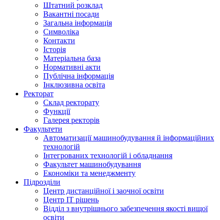
Штатний розклад
Вакантні посади
Загальна інформація
Символіка
Контакти
Історія
Матеріальна база
Нормативні акти
Публічна інформація
Інклюзивна освіта
Ректорат
Склад ректорату
Функції
Галерея ректорів
Факультети
Автоматизації машинобудування й інформаційних
технологій
Інтегрованих технологій і обладнання
Факультет машинобудування
Економіки та менеджменту
Підрозділи
Центр дистанційної і заочної освіти
Центр ІТ рішень
Відділ з внутрішнього забезпечення якості вищої
освіти