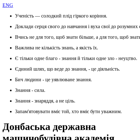
ENG
Ученість — солодкий плід гіркого коріння.
Доклади серця свого до навчання і вуха свої до розумних 
Вчись не для того, щоб знати більше, а для того, щоб знат
Важлива не кількість знань, а якість їх.
Є тільки одне благо - знання й тільки одне зло - неуцтво.
Єдиний шлях, що веде до знання, - це діяльність.
Бич людини - це уявлюване знання.
Знання - сила.
Знання - знаряддя, а не ціль.
Запам'ятовувати вміє той, хто вміє бути уважним.
Донбаська державна
машинобудівна академія