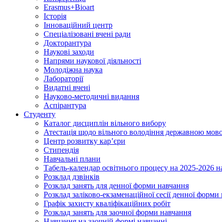
Erasmus+Bioart
Історія
Інноваційний центр
Спеціалізовані вчені ради
Докторантура
Наукові заходи
Напрями наукової діяльності
Молодіжна наука
Лабораторії
Видатні вчені
Науково-методичні видання
Аспірантура
Студенту
Каталог дисциплін вільного вибору
Атестація щодо вільного володіння державною мов
Центр розвитку кар’єри
Стипендія
Навчальні плани
Табель-календар освітнього процесу на 2025-2026 н
Розклад дзвінків
Розклад занять для денної форми навчання
Розклад заліково-екзаменаційної сесії денної форми
Графік захисту кваліфікаційних робіт
Розклад занять для заочної форми навчання
Навчання на заочній формі навчанні