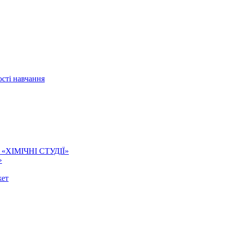
сті навчання
ї. «ХІМІЧНІ СТУДІЇ»
»
жет