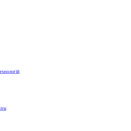
ехнологій
віти