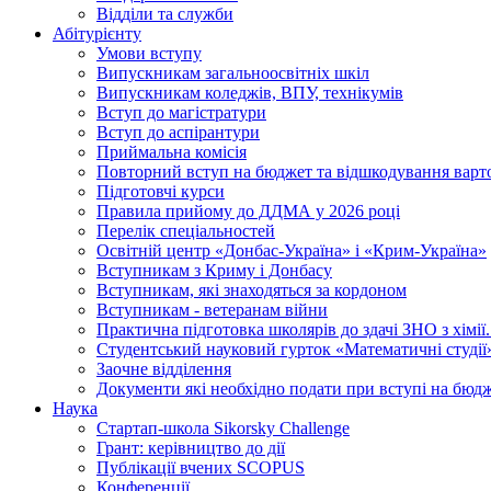
Відділи та служби
Абітурієнту
Умови вступу
Випускникам загальноосвітніх шкіл
Випускникам коледжів, ВПУ, технікумів
Вступ до магістратури
Вступ до аспірантури
Приймальна комісія
Повторний вступ на бюджет та відшкодування варто
Підготовчі курси
Правила прийому до ДДМА у 2026 році
Перелік спеціальностей
Освітній центр «Донбас-Україна» і «Крим-Україна»
Вступникам з Криму і Донбасу
Вступникам, які знаходяться за кордоном
Вступникам - ветеранам війни
Практична підготовка школярів до здачі ЗНО з хімі
Студентський науковий гурток «Математичні студії
Заочне відділення
Документи які необхідно подати при вступі на бюд
Наука
Стартап-школа Sikorsky Challenge
Грант: керівництво до дії
Публікації вчених SCOPUS
Конференції