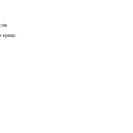
слів
и краще.