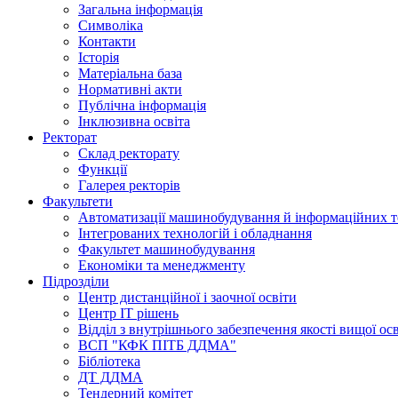
Загальна інформація
Символіка
Контакти
Історія
Матеріальна база
Нормативні акти
Публічна інформація
Інклюзивна освіта
Ректорат
Склад ректорату
Функції
Галерея ректорів
Факультети
Автоматизації машинобудування й інформаційних т
Інтегрованих технологій і обладнання
Факультет машинобудування
Економіки та менеджменту
Підрозділи
Центр дистанційної і заочної освіти
Центр ІТ рішень
Відділ з внутрішнього забезпечення якості вищої ос
ВСП "КФК ПІТБ ДДМА"
Бібліотека
ДТ ДДМА
Тендерний комітет