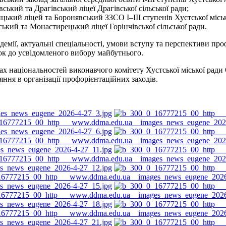
вський та Драгівський ліцеї Драгівської сільської ради;
ький ліцей та Боронявський ЗЗСО І–ІІІ ступенів Хустської міськ
ський та Монастирецький ліцеї Горінчівської сільської ради.
адемії, актуальні спеціальності, умови вступу та перспективи пр
рок до усвідомленого вибору майбутнього.
ах національностей виконавчого комітету Хустської міської ради 
ння в організації профорієнтаційних заходів.