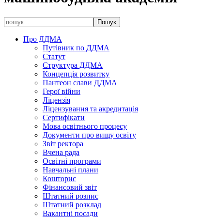
Про ДДМА
Путівник по ДДМА
Статут
Структура ДДМА
Концепція розвитку
Пантеон слави ДДМА
Герої війни
Ліцензія
Ліцензування та акредитація
Сертифікати
Мова освітнього процесу
Документи про вищу освіту
Звіт ректора
Вчена рада
Освітні програми
Навчальні плани
Кошторис
Фінансовий звіт
Штатний розпис
Штатний розклад
Вакантні посади