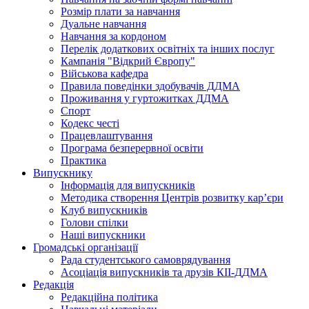
Розмір плати за навчання
Дуальне навчання
Навчання за кордоном
Перелік додаткових освітніх та інших послуг
Кампанія "Відкрий Європу"
Військова кафедра
Правила поведінки здобувачів ДДМА
Проживання у гуртожитках ДДМА
Спорт
Кодекс честі
Працевлаштування
Програма безперервної освіти
Практика
Випускнику
Інформація для випускників
Методика створення Центрів розвитку кар’єри
Клуб випускників
Голови спілки
Наші випускники
Громадські організації
Рада студентського самоврядування
Асоціація випускників та друзів КІІ-ДДМА
Редакція
Редакційна політика