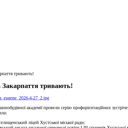
арпаття тривають!
в Закарпаття тривають!
нобудівної академії провели серію профорієнтаційних зустрічей 
ала:
лищенський ліцей Хустської міської ради;
ський заклад загальної середньої освіти І-ІІІ ступенів Хустської 