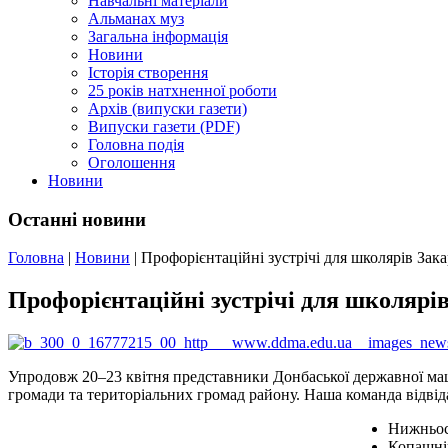
Навчальні матеріали
Альманах муз
Загальна інформація
Новини
Історія створення
25 років натхненної роботи
Архів (випуски газети)
Випуски газети (PDF)
Головна подія
Оголошення
Новини
Останні новини
Головна
|
Новини
|
Профорієнтаційні зустрічі для школярів Зак
Профорієнтаційні зустрічі для школярі
Упродовж 20–23 квітня представники Донбаської державної маши
громади та територіальних громад району. Наша команда відвід
Нижньосе
Копашнів