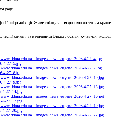
ої ради;
офесійної реалізації. Живе спілкування допомогло учням краще
Олесі Калинич та начальниці Відділу освіти, культури, молоді