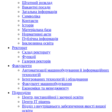
Штатний розклад
Вакантні посади
Загальна інформація
Символіка
Контакти
Історія
Матеріальна база
Нормативні акти
Публічна інформація
Інклюзивна освіта
Ректорат
Склад ректорату
Функції
Галерея ректорів
Факультети
Автоматизації машинобудування й інформаційних
технологій
Інтегрованих технологій і обладнання
Факультет машинобудування
Економіки та менеджменту
Підрозділи
Центр дистанційної і заочної освіти
Центр ІТ рішень
Відділ з внутрішнього забезпечення якості вищої
освіти