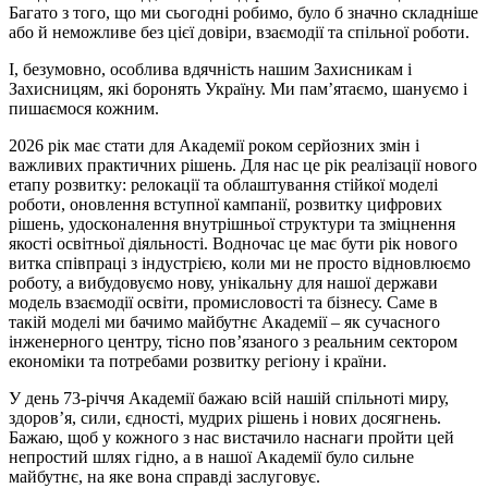
Багато з того, що ми сьогодні робимо, було б значно складніше
або й неможливе без цієї довіри, взаємодії та спільної роботи.
І, безумовно, особлива вдячність нашим Захисникам і
Захисницям, які боронять Україну. Ми пам’ятаємо, шануємо і
пишаємося кожним.
2026 рік має стати для Академії роком серйозних змін і
важливих практичних рішень. Для нас це рік реалізації нового
етапу розвитку: релокації та облаштування стійкої моделі
роботи, оновлення вступної кампанії, розвитку цифрових
рішень, удосконалення внутрішньої структури та зміцнення
якості освітньої діяльності. Водночас це має бути рік нового
витка співпраці з індустрією, коли ми не просто відновлюємо
роботу, а вибудовуємо нову, унікальну для нашої держави
модель взаємодії освіти, промисловості та бізнесу. Саме в
такій моделі ми бачимо майбутнє Академії – як сучасного
інженерного центру, тісно пов’язаного з реальним сектором
економіки та потребами розвитку регіону і країни.
У день 73-річчя Академії бажаю всій нашій спільноті миру,
здоров’я, сили, єдності, мудрих рішень і нових досягнень.
Бажаю, щоб у кожного з нас вистачило наснаги пройти цей
непростий шлях гідно, а в нашої Академії було сильне
майбутнє, на яке вона справді заслуговує.