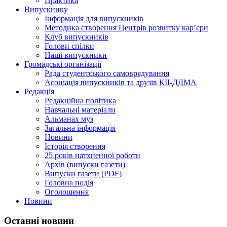
Практика
Випускнику
Інформація для випускників
Методика створення Центрів розвитку кар’єри
Клуб випускників
Голови спілки
Наші випускники
Громадські організації
Рада студентського самоврядування
Асоціація випускників та друзів КІІ-ДДМА
Редакція
Редакційна політика
Навчальні матеріали
Альманах муз
Загальна інформація
Новини
Історія створення
25 років натхненної роботи
Архів (випуски газети)
Випуски газети (PDF)
Головна подія
Оголошення
Новини
Останні новини