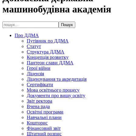
машинобудівна академія
Про ДДМА
Путівник по ДДМА
Статут
Структура ДДМА
Концепція розвитку
Пантеон слави ДДМА
Герої війни
Ліцензія
Ліцензування та акредитація
Сертифікати
Мова освітнього процесу
Документи про вищу освіту
Звіт ректора
Вчена рада
Освітні програми
Навчальні плани
Кошторис
Фінансовий звіт
Штатний розпис