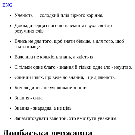
ENG
Ученість — солодкий плід гіркого коріння.
Доклади серця свого до навчання і вуха свої до
розумних слів
Вчись не для того, щоб знати більше, а для того, щоб
знати краще.
Важлива не кількість знань, а якість їх.
Є тільки одне благо - знання й тільки одне зло - неуцтво.
Єдиний шлях, що веде до знання, - це діяльність.
Бич людини - це уявлюване знання.
Знання - сила.
Знання - знаряддя, а не ціль.
Запам'ятовувати вміє той, хто вміє бути уважним.
Донбаська державна