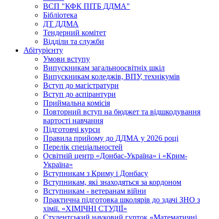
ВСП "КФК ПІТБ ДДМА"
Бібліотека
ДТ ДДМА
Тендерний комітет
Відділи та служби
Абітурієнту
Умови вступу
Випускникам загальноосвітніх шкіл
Випускникам коледжів, ВПУ, технікумів
Вступ до магістратури
Вступ до аспірантури
Приймальна комісія
Повторний вступ на бюджет та відшкодування
вартості навчання
Підготовчі курси
Правила прийому до ДДМА у 2026 році
Перелік спеціальностей
Освітній центр «Донбас-Україна» і «Крим-
Україна»
Вступникам з Криму і Донбасу
Вступникам, які знаходяться за кордоном
Вступникам - ветеранам війни
Практична підготовка школярів до здачі ЗНО з
хімії. «ХІМІЧНІ СТУДІЇ»
Студентський науковий гурток «Математичні