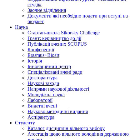
студії»
Заочне відділення
Документи які необхідно подати при вступі на
бюджет
Наука
Стартап-школа Sikorsky Challenge
Грант: керівництво до дії
Публікації вчених SCOPUS
Конференції
Erasmus+Bioart
Історія
Інноваційний центр
Спеціалізовані вчені ради
Докторантура
Наукові заходи
Напрями наукової діяльності
Молодіжна наука
Лабораторії
Видатні вчені
Науково-методичні видання
Аспірантура
Студенту
Каталог дисциплін вільного вибору
Атестація щодо вільного володіння державною
мовою