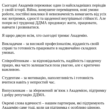
Сьогодні Академія переживає один із найскладніших періодів
у своїй історії. Війна, вимушене переміщення, нові умови
роботи, постійні виклики й невизначеність вимагають від усіх
нас витримки, єдності та щоденної внутрішньої стійкості. Але
попри всі труднощі ДДМА продовжує жити, працювати,
навчати і розвиватися.
Я щиро дякую всім, хто сьогодні тримає Академію.
Викладачам – за високий професіоналізм, відданість своїй
справі та готовність працювати в надзвичайно складних
умовах.
Співробітникам – за відповідальність, надійність і щоденну
працю, яка часто залишається поза увагою, але є критично
важливою.
Студентам – за мотивацію, наполегливість і готовність
вчитися навіть у непростий час.
Випускникам – за збережений зв’язок з Академією, підтримку
і добру репутацію ДДМА.
Окремі слова вдячності – нашим партнерам, які підтримують
Академію саме тоді, коли ця підтримка є особливо цінною.