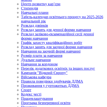
Центр розвитку кар’єри
Стипендія
Навчальні плани
Табель-календар освітнього процесу на 2025-2026
навчальний рік
Розклад дзвінків
Розклад занять для денної форми навчання
Розклад заліково-екзаменаційної сесії денної
форми навчання
Графік захисту кваліфікаційних робіт
Розклад занять для заочної форми навчання
Навчання на заочній формі навчанні
Розмір плати за навчання
Дуальне навчання
Навчання за кордоном
Перелік додаткових освітніх та інших послуг
Кампанія "Відкрий Європу"
Військова кафедра
Правила поведінки здобувачів ДДМА
Проживання у гуртожитках ДДМА
Спорт
Кодекс честі
Працевлаштування
Програма безперервної освіти