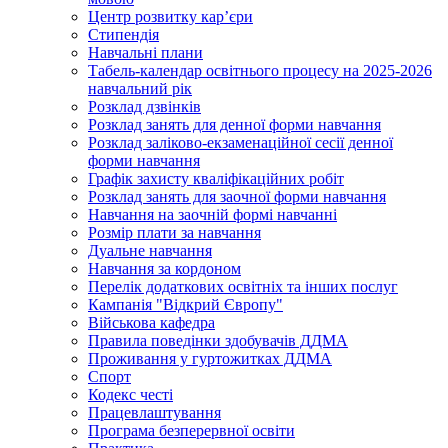
Центр розвитку кар’єри
Стипендія
Навчальні плани
Табель-календар освітнього процесу на 2025-2026
навчальний рік
Розклад дзвінків
Розклад занять для денної форми навчання
Розклад заліково-екзаменаційної сесії денної
форми навчання
Графік захисту кваліфікаційних робіт
Розклад занять для заочної форми навчання
Навчання на заочній формі навчанні
Розмір плати за навчання
Дуальне навчання
Навчання за кордоном
Перелік додаткових освітніх та інших послуг
Кампанія "Відкрий Європу"
Військова кафедра
Правила поведінки здобувачів ДДМА
Проживання у гуртожитках ДДМА
Спорт
Кодекс честі
Працевлаштування
Програма безперервної освіти