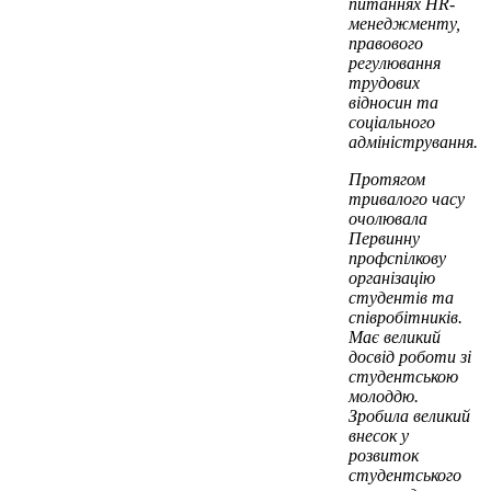
питаннях HR-
менеджменту,
правового
регулювання
трудових
відносин та
соціального
адміністрування.
Протягом
тривалого часу
очолювала
Первинну
профспілкову
організацію
студентів та
співробітників.
Має великий
досвід роботи зі
студентською
молоддю.
Зробила великий
внесок у
розвиток
студентського