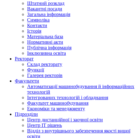
Штатний розклад
Вакантні посади
Загальна інформація
Символіка
Контакти
Історія
Матеріальна база
Нормативні акти
Публічна інформація
Інклюзивна освіта
Ректорат
Склад ректорату
Функції
Галерея ректорів
Факультети
Автоматизації машинобудування й інформаційних
технологій
Інтегрованих технологій і обладнання
Факультет машинобудування
Економіки та менеджменту
Підрозділи
Центр дистанційної і заочної освіти
Центр ІТ рішень
Відділ з внутрішнього забезпечення якості вищої
освіти