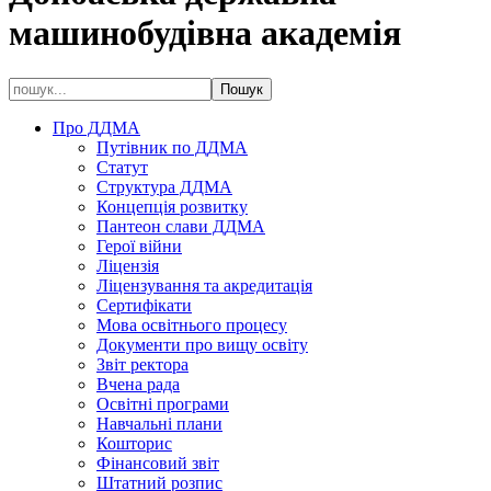
машинобудівна академія
Про ДДМА
Путівник по ДДМА
Статут
Структура ДДМА
Концепція розвитку
Пантеон слави ДДМА
Герої війни
Ліцензія
Ліцензування та акредитація
Сертифікати
Мова освітнього процесу
Документи про вищу освіту
Звіт ректора
Вчена рада
Освітні програми
Навчальні плани
Кошторис
Фінансовий звіт
Штатний розпис