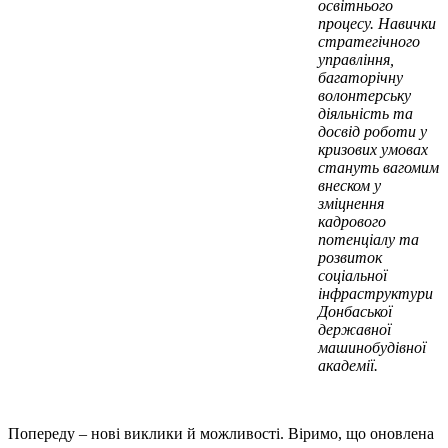
освітнього
процесу. Навички
стратегічного
управління,
багаторічну
волонтерську
діяльність та
досвід роботи у
кризових умовах
стануть вагомим
внеском у
зміцнення
кадрового
потенціалу та
розвиток
соціальної
інфраструктури
Донбаської
державної
машинобудівної
академії.
Попереду – нові виклики й можливості. Віримо, що оновлена