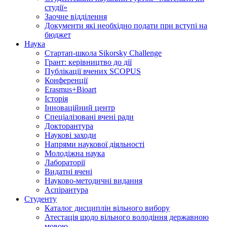
студії»
Заочне відділення
Документи які необхідно подати при вступі на
бюджет
Наука
Стартап-школа Sikorsky Challenge
Грант: керівництво до дії
Публікації вчених SCOPUS
Конференції
Erasmus+Bioart
Історія
Інноваційний центр
Спеціалізовані вчені ради
Докторантура
Наукові заходи
Напрями наукової діяльності
Молодіжна наука
Лабораторії
Видатні вчені
Науково-методичні видання
Аспірантура
Студенту
Каталог дисциплін вільного вибору
Атестація щодо вільного володіння державною
мовою