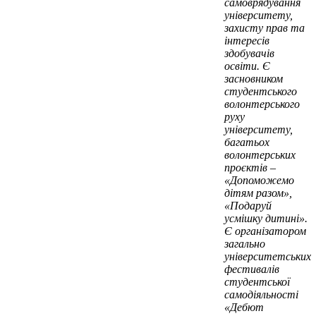
самоврядування
університету,
захисту прав та
інтересів
здобувачів
освіти. Є
засновником
студентського
волонтерського
руху
університету,
багатьох
волонтерських
проєктів –
«Допоможемо
дітям разом»,
«Подаруй
усмішку дитині».
Є організатором
загально
університетських
фестивалів
студентської
самодіяльності
«Дебют