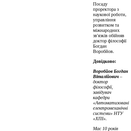
Посаду
проректора з
наукової роботи,
управління
розвитком та
міжнародних
зв'язків обійняв
доктор філософії
Богдан
Воробйов.
Довідково:
Воробйов Богдан
Віталійович
–
доктор
філософії,
завідувач
кафедри
«Автоматизовані
електромеханічні
системи» НТУ
«ХПІ».
Має 10 років