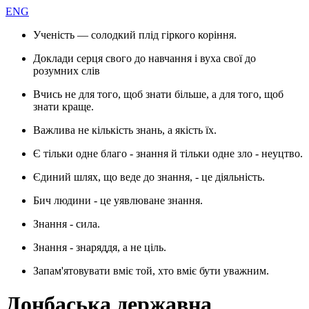
ENG
Ученість — солодкий плід гіркого коріння.
Доклади серця свого до навчання і вуха свої до
розумних слів
Вчись не для того, щоб знати більше, а для того, щоб
знати краще.
Важлива не кількість знань, а якість їх.
Є тільки одне благо - знання й тільки одне зло - неуцтво.
Єдиний шлях, що веде до знання, - це діяльність.
Бич людини - це уявлюване знання.
Знання - сила.
Знання - знаряддя, а не ціль.
Запам'ятовувати вміє той, хто вміє бути уважним.
Донбаська державна