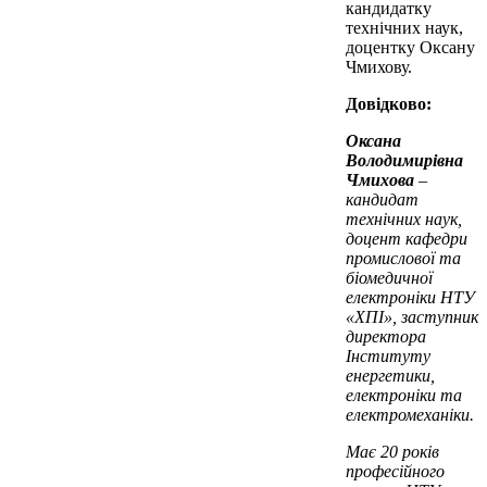
кандидатку
технічних наук,
доцентку Оксану
Чмихову.
Довідково:
Оксана
Володимирівна
Чмихова
–
кандидат
технічних наук,
доцент кафедри
промислової та
біомедичної
електроніки НТУ
«ХПІ», заступник
директора
Інституту
енергетики,
електроніки та
електромеханіки.
Має 20 років
професійного