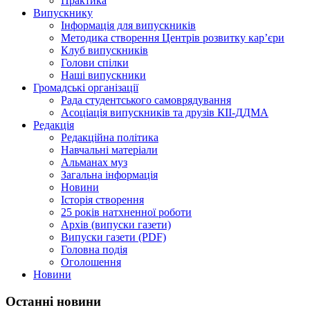
Практика
Випускнику
Інформація для випускників
Методика створення Центрів розвитку кар’єри
Клуб випускників
Голови спілки
Наші випускники
Громадські організації
Рада студентського самоврядування
Асоціація випускників та друзів КІІ-ДДМА
Редакція
Редакційна політика
Навчальні матеріали
Альманах муз
Загальна інформація
Новини
Історія створення
25 років натхненної роботи
Архів (випуски газети)
Випуски газети (PDF)
Головна подія
Оголошення
Новини
Останні новини