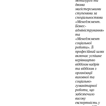
металургії та
двома
магістерськими
ступенями за
спеціальностями
«Менеджмент.
Бізнес-
адміністрування»
та
«Менеджмент
соціальної
роботи». Її
професійний шлях
включає успішне
керівництво
відділом кадрів
та відділом з
організації
виховної та
соціально-
гуманітарної
роботи, що
забезпечило
високу
експертність у