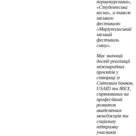
першокурсника»,
«Студентська
весна», а також
міського
фестивалю
«Маріупольський
міський
фестиваль
сміху».
Має значний
досвід реалізації
міжнародних
проєктів у
співпраці зі
Світовим банком,
USAID та IREX,
спрямованих на
професійний
розвиток
академічних
менеджерів та
соціальну
підтримку
учасників