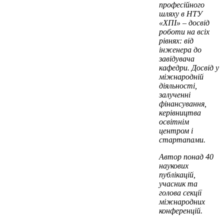
професійного
шляху в НТУ
«ХПІ» – досвід
роботи на всіх
рівнях: від
інженера до
завідувача
кафедри. Досвід у
міжнародній
діяльності,
залученні
фінансування,
керівництва
освітнім
центром і
стартапами.
Автор понад 40
наукових
публікацій,
учасник та
голова секції
міжнародних
конференцій.