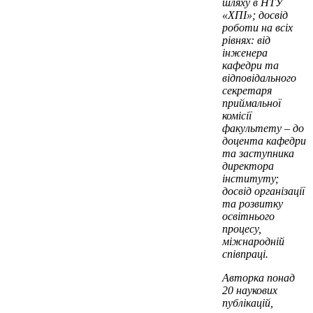
шляху в НТУ
«ХПІ»; досвід
роботи на всіх
рівнях: від
інженера
кафедри та
відповідального
секретаря
приймальної
комісії
факультету – до
доцента кафедри
та заступника
директора
інституту;
досвід організації
та розвитку
освітнього
процесу,
міжнародній
співпраці.
Авторка понад
20 наукових
публікацій,