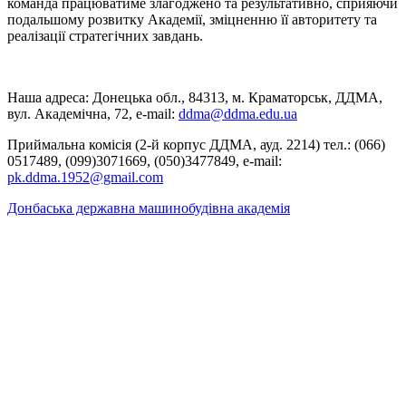
команда працюватиме злагоджено та результативно, сприяючи
подальшому розвитку Академії, зміцненню її авторитету та
реалізації стратегічних завдань.
Наша адреса: Донецька обл., 84313, м. Краматорськ, ДДМА,
вул. Академічна, 72, е-mail:
ddma@ddma.edu.ua
Приймальна комісія (2-й корпус ДДМА, ауд. 2214) тел.: (066)
0517489, (099)3071669, (050)3477849, e-mail:
pk.ddma.1952@gmail.com
Донбаська державна машинобудівна академія