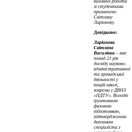
виховної роботи
зі студентами
призначено
Світлану
Ларіонову.
Довідково:
Ларіонова
Світлана
Василівна
– має
понад 21 рік
досвіду науково-
адміністративної
та громадської
діяльності у
вищій школі,
зокрема у ДВНЗ
«ПДТУ». Володіє
ґрунтовною
фаховою
підготовкою,
підтвердженою
дипломом
спеціаліста з