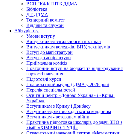
ВСП "КФК ПІТБ ДДМА"
Бібліотека
ДТ ДДМА
Тендерний комітет
Відділи та служби
Абітурієнту
Умови вступу
Випускникам загальноосвітніх шкіл
Випускникам коледжів, ВПУ, технікумів
Вступ до магістратури
Вступ до аспірантури
Приймальна комісія
Повторний вступ на бюджет та відшкодування
вартості навчання
Підготовчі курси
Правила прийому до ДДМА у 2026 році
Перелік спеціальностей
Освітній центр «Донбас-Україна» і «Крим-
Україна»
Вступникам з Криму і Донбасу
Вступникам, які знаходяться за кордоном
Вступникам - ветеранам війни
Практична підготовка школярів до здачі ЗНО з
хімії. «ХІМІЧНІ СТУДІЇ»
Студентський науковий гурток «Математичні