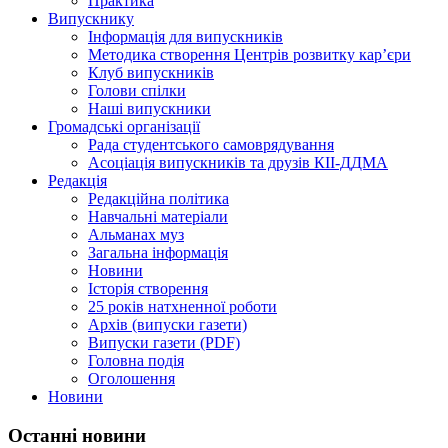
Практика
Випускнику
Інформація для випускників
Методика створення Центрів розвитку кар’єри
Клуб випускників
Голови спілки
Наші випускники
Громадські організації
Рада студентського самоврядування
Асоціація випускників та друзів КІІ-ДДМА
Редакція
Редакційна політика
Навчальні матеріали
Альманах муз
Загальна інформація
Новини
Історія створення
25 років натхненної роботи
Архів (випуски газети)
Випуски газети (PDF)
Головна подія
Оголошення
Новини
Останні новини