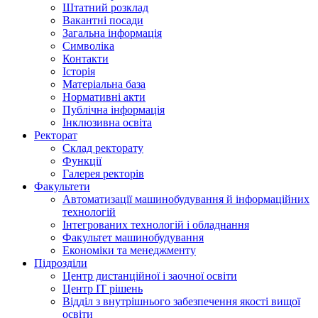
Штатний розклад
Вакантні посади
Загальна інформація
Символіка
Контакти
Історія
Матеріальна база
Нормативні акти
Публічна інформація
Інклюзивна освіта
Ректорат
Склад ректорату
Функції
Галерея ректорів
Факультети
Автоматизації машинобудування й інформаційних
технологій
Інтегрованих технологій і обладнання
Факультет машинобудування
Економіки та менеджменту
Підрозділи
Центр дистанційної і заочної освіти
Центр ІТ рішень
Відділ з внутрішнього забезпечення якості вищої
освіти