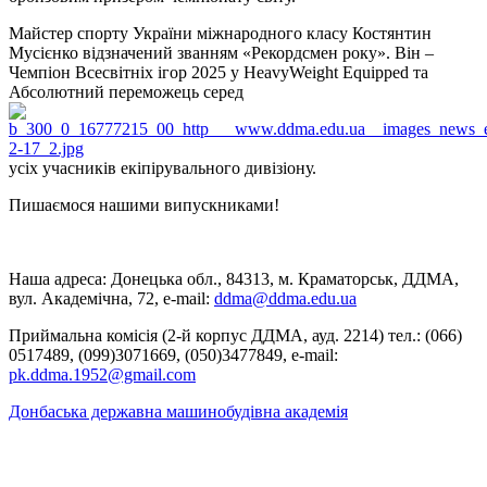
Майстер спорту України міжнародного класу Костянтин
Мусієнко відзначений званням «Рекордсмен року». Він –
Чемпіон Всесвітніх ігор 2025 у HeavyWeight Equipped та
Абсолютний переможець серед
усіх учасників екіпірувального дивізіону.
Пишаємося нашими випускниками!
Наша адреса: Донецька обл., 84313, м. Краматорськ, ДДМА,
вул. Академічна, 72, е-mail:
ddma@ddma.edu.ua
Приймальна комісія (2-й корпус ДДМА, ауд. 2214) тел.: (066)
0517489, (099)3071669, (050)3477849, e-mail:
pk.ddma.1952@gmail.com
Донбаська державна машинобудівна академія