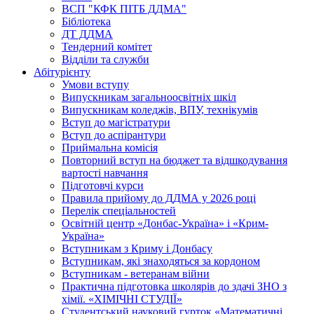
ВСП "КФК ПІТБ ДДМА"
Бібліотека
ДТ ДДМА
Тендерний комітет
Відділи та служби
Абітурієнту
Умови вступу
Випускникам загальноосвітніх шкіл
Випускникам коледжів, ВПУ, технікумів
Вступ до магістратури
Вступ до аспірантури
Приймальна комісія
Повторний вступ на бюджет та відшкодування
вартості навчання
Підготовчі курси
Правила прийому до ДДМА у 2026 році
Перелік спеціальностей
Освітній центр «Донбас-Україна» і «Крим-
Україна»
Вступникам з Криму і Донбасу
Вступникам, які знаходяться за кордоном
Вступникам - ветеранам війни
Практична підготовка школярів до здачі ЗНО з
хімії. «ХІМІЧНІ СТУДІЇ»
Студентський науковий гурток «Математичні