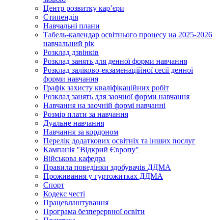
Центр розвитку кар’єри
Стипендія
Навчальні плани
Табель-календар освітнього процесу на 2025-2026
навчальний рік
Розклад дзвінків
Розклад занять для денної форми навчання
Розклад заліково-екзаменаційної сесії денної
форми навчання
Графік захисту кваліфікаційних робіт
Розклад занять для заочної форми навчання
Навчання на заочній формі навчанні
Розмір плати за навчання
Дуальне навчання
Навчання за кордоном
Перелік додаткових освітніх та інших послуг
Кампанія "Відкрий Європу"
Військова кафедра
Правила поведінки здобувачів ДДМА
Проживання у гуртожитках ДДМА
Спорт
Кодекс честі
Працевлаштування
Програма безперервної освіти