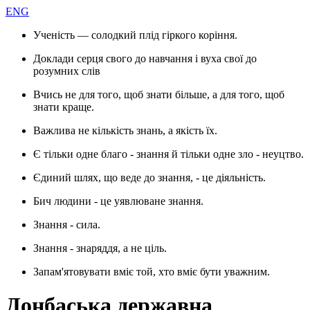
ENG
Ученість — солодкий плід гіркого коріння.
Доклади серця свого до навчання і вуха свої до
розумних слів
Вчись не для того, щоб знати більше, а для того, щоб
знати краще.
Важлива не кількість знань, а якість їх.
Є тільки одне благо - знання й тільки одне зло - неуцтво.
Єдиний шлях, що веде до знання, - це діяльність.
Бич людини - це уявлюване знання.
Знання - сила.
Знання - знаряддя, а не ціль.
Запам'ятовувати вміє той, хто вміє бути уважним.
Донбаська державна