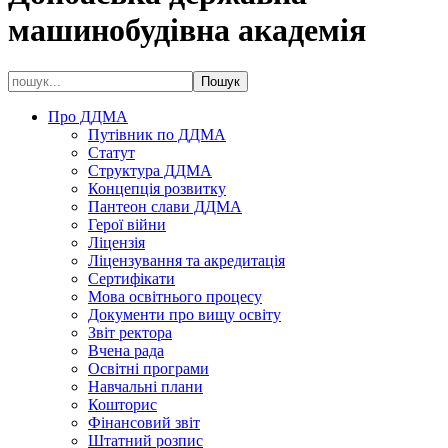
машинобудівна академія
Про ДДМА
Путівник по ДДМА
Статут
Структура ДДМА
Концепція розвитку
Пантеон слави ДДМА
Герої війни
Ліцензія
Ліцензування та акредитація
Сертифікати
Мова освітнього процесу
Документи про вищу освіту
Звіт ректора
Вчена рада
Освітні програми
Навчальні плани
Кошторис
Фінансовий звіт
Штатний розпис