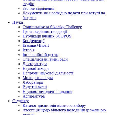
студії»
Заочне відділення
Документи які необхідно подати при вступі на
бюджет
Наука
Стартап-школа Sikorsky Challenge
Грант: керівництво до дії
Публікації вчених SCOPUS
Конференції
Erasmus+Bioart
Історія
Інноваційний центр
Спеціалізовані вчені ради
Докторантура
Наукові заходи
Напрями наукової діяльності
Молодіжна наука
Лабораторії
Видатні вчені
Науково-методичні видання
Аспірантура
Студенту
Каталог дисциплін вільного вибору
Атестація щодо вільного володіння державною
мовою