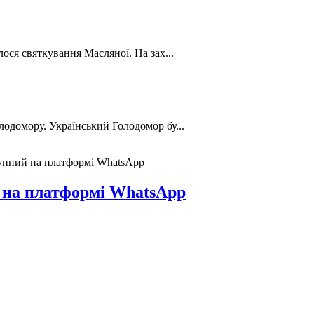
лося святкування Масляної. На зах...
лодомору. Український Голодомор бу...
ступний на платформі WhatsApp
й на платформі WhatsApp