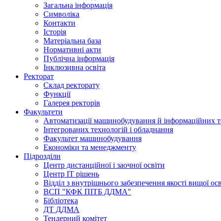
Загальна інформація
Символіка
Контакти
Історія
Матеріальна база
Нормативні акти
Публічна інформація
Інклюзивна освіта
Ректорат
Склад ректорату
Функції
Галерея ректорів
Факультети
Автоматизації машинобудування й інформаційних т
Інтегрованих технологій і обладнання
Факультет машинобудування
Економіки та менеджменту
Підрозділи
Центр дистанційної і заочної освіти
Центр ІТ рішень
Відділ з внутрішнього забезпечення якості вищої ос
ВСП "КФК ПІТБ ДДМА"
Бібліотека
ДТ ДДМА
Тендерний комітет