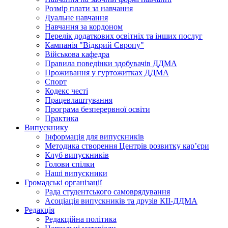
Розмір плати за навчання
Дуальне навчання
Навчання за кордоном
Перелік додаткових освітніх та інших послуг
Кампанія "Відкрий Європу"
Військова кафедра
Правила поведінки здобувачів ДДМА
Проживання у гуртожитках ДДМА
Спорт
Кодекс честі
Працевлаштування
Програма безперервної освіти
Практика
Випускнику
Інформація для випускників
Методика створення Центрів розвитку кар’єри
Клуб випускників
Голови спілки
Наші випускники
Громадські організації
Рада студентського самоврядування
Асоціація випускників та друзів КІІ-ДДМА
Редакція
Редакційна політика