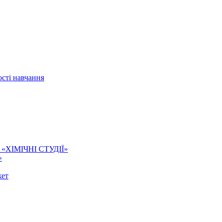
сті навчання
ї. «ХІМІЧНІ СТУДІЇ»
»
жет