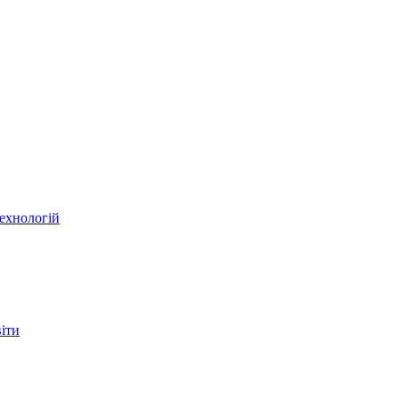
ехнологій
віти