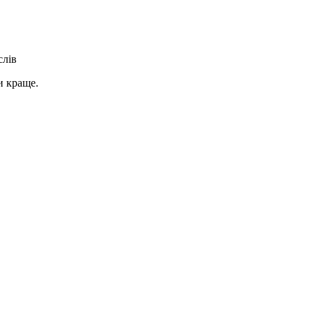
слів
и краще.