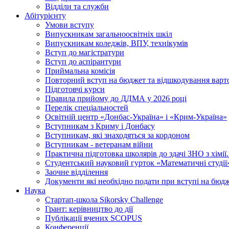
Відділи та служби
Абітурієнту
Умови вступу
Випускникам загальноосвітніх шкіл
Випускникам коледжів, ВПУ, технікумів
Вступ до магістратури
Вступ до аспірантури
Приймальна комісія
Повторний вступ на бюджет та відшкодування варто
Підготовчі курси
Правила прийому до ДДМА у 2026 році
Перелік спеціальностей
Освітній центр «Донбас-Україна» і «Крим-Україна»
Вступникам з Криму і Донбасу
Вступникам, які знаходяться за кордоном
Вступникам - ветеранам війни
Практична підготовка школярів до здачі ЗНО з хімі
Студентський науковий гурток «Математичні студії
Заочне відділення
Документи які необхідно подати при вступі на бюд
Наука
Стартап-школа Sikorsky Challenge
Грант: керівництво до дії
Публікації вчених SCOPUS
Конференції