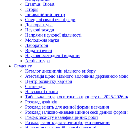
Erasmus+Bioart
Історія
Інноваційний центр
Спеціалізовані вчені ради
Докторантура
Наукові заходи
Напрями наукової діяльності
Молодіжна наука
Лабораторії
Видатні вчені
Науково-методичні видання
Аспірантура
Студенту
Каталог дисциплін вільного вибору
Атестація щодо вільного володіння державною мов
Центр розвитку кар’єри
Стипендія
Навчальні плани
Табель-календар освітнього процесу на 2025-2026 н
Розклад дзвінків
Розклад занять для денної форми навчання
Розклад заліково-екзаменаційної сесії денної форми
Графік захисту кваліфікаційних робіт
Розклад занять для заочної форми навчання
Навчання на заочній формі навчанні