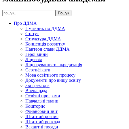
Про ДДМА
Путівник по ДДМА
Статут
Структура ДДМА
Концепція розвитку
Пантеон слави ДДМА
Герої війни
Ліцензія
Ліцензування та акредитація
Сертифікати
Мова освітнього процесу
Документи про вищу освіту
Звіт ректора
Вчена рада
Освітні програми
Навчальні плани
Кошторис
Фінансовий звіт
Штатний розпис
Штатний розклад
Вакантні посади