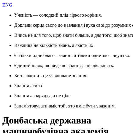
ENG
Ученість — солодкий плід гіркого коріння.
Доклади серця свого до навчання і вуха свої до розумних 
Вчись не для того, щоб знати більше, а для того, щоб знат
Важлива не кількість знань, а якість їх.
Є тільки одне благо - знання й тільки одне зло - неуцтво.
Єдиний шлях, що веде до знання, - це діяльність.
Бич людини - це уявлюване знання.
Знання - сила.
Знання - знаряддя, а не ціль.
Запам'ятовувати вміє той, хто вміє бути уважним.
Донбаська державна
машинобудівна академія