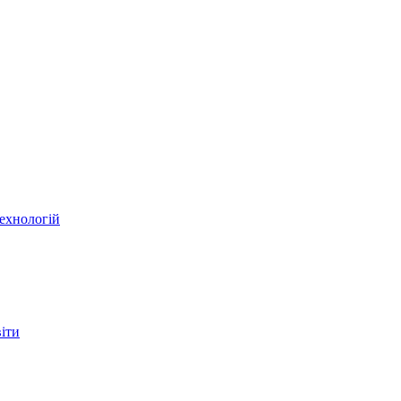
ехнологій
віти