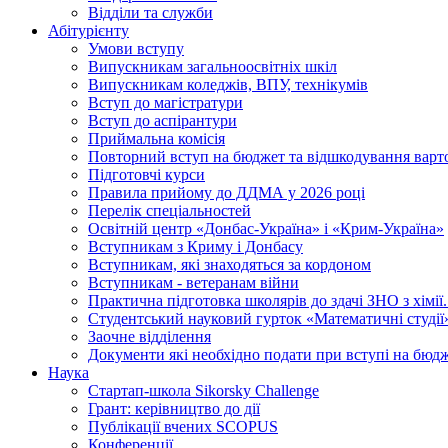
Відділи та служби
Абітурієнту
Умови вступу
Випускникам загальноосвітніх шкіл
Випускникам коледжів, ВПУ, технікумів
Вступ до магістратури
Вступ до аспірантури
Приймальна комісія
Повторний вступ на бюджет та відшкодування варто
Підготовчі курси
Правила прийому до ДДМА у 2026 році
Перелік спеціальностей
Освітній центр «Донбас-Україна» і «Крим-Україна»
Вступникам з Криму і Донбасу
Вступникам, які знаходяться за кордоном
Вступникам - ветеранам війни
Практична підготовка школярів до здачі ЗНО з хімі
Студентський науковий гурток «Математичні студії
Заочне відділення
Документи які необхідно подати при вступі на бюд
Наука
Стартап-школа Sikorsky Challenge
Грант: керівництво до дії
Публікації вчених SCOPUS
Конференції