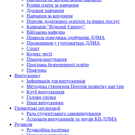
Розмір плати за навчання
Дуальне навчання
Навчання за кордоном
Перелік додаткових освітніх та інших послуг
Кампанія "Відкрий Європу"
Військова кафедра
Правила поведінки здобувачів ДДМА
Проживання у гуртожитках ДДМА
Спорт
Кодекс честі
Працевлаштування
Програма безперервної освіти
Практика
Випускнику
Інформація для випускників
Методика створення Центрів розвитку кар’єри
Клуб випускників
Голови спілки
Наші випускники
Громадські організації
Рада студентського самоврядування
Асоціація випускників та друзів КІІ-ДДМА
Редакція
Редакційна політика