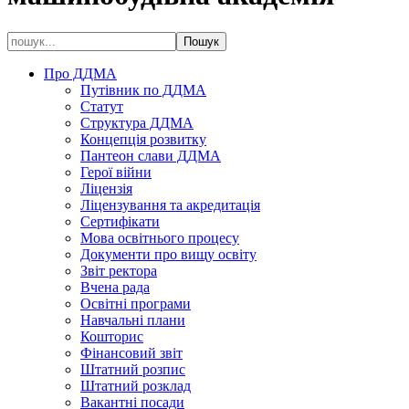
Про ДДМА
Путівник по ДДМА
Статут
Структура ДДМА
Концепція розвитку
Пантеон слави ДДМА
Герої війни
Ліцензія
Ліцензування та акредитація
Сертифікати
Мова освітнього процесу
Документи про вищу освіту
Звіт ректора
Вчена рада
Освітні програми
Навчальні плани
Кошторис
Фінансовий звіт
Штатний розпис
Штатний розклад
Вакантні посади