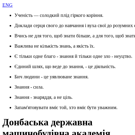
ENG
Ученість — солодкий плід гіркого коріння.
Доклади серця свого до навчання і вуха свої до розумних 
Вчись не для того, щоб знати більше, а для того, щоб знат
Важлива не кількість знань, а якість їх.
Є тільки одне благо - знання й тільки одне зло - неуцтво.
Єдиний шлях, що веде до знання, - це діяльність.
Бич людини - це уявлюване знання.
Знання - сила.
Знання - знаряддя, а не ціль.
Запам'ятовувати вміє той, хто вміє бути уважним.
Донбаська державна
машинобудівна академія