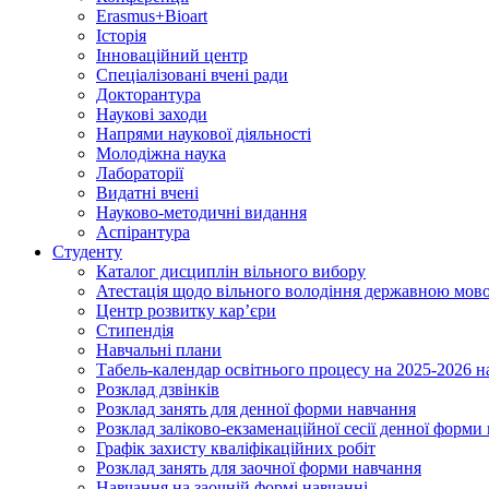
Erasmus+Bioart
Історія
Інноваційний центр
Спеціалізовані вчені ради
Докторантура
Наукові заходи
Напрями наукової діяльності
Молодіжна наука
Лабораторії
Видатні вчені
Науково-методичні видання
Аспірантура
Студенту
Каталог дисциплін вільного вибору
Атестація щодо вільного володіння державною мов
Центр розвитку кар’єри
Стипендія
Навчальні плани
Табель-календар освітнього процесу на 2025-2026 н
Розклад дзвінків
Розклад занять для денної форми навчання
Розклад заліково-екзаменаційної сесії денної форми
Графік захисту кваліфікаційних робіт
Розклад занять для заочної форми навчання
Навчання на заочній формі навчанні