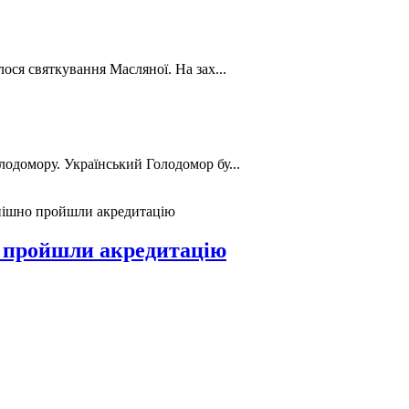
лося святкування Масляної. На зах...
лодомору. Український Голодомор бу...
спішно пройшли акредитацію
о пройшли акредитацію