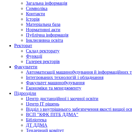
Загальна інформація
Символіка
Контакти
Історія
Матеріальна база
Нормативні акти
Публічна інформація
Інклюзивна освіта
Ректорат
Склад ректорату
Функції
Галерея ректорів
Факультети
Автоматизації машинобудування й інформаційних т
Інтегрованих технологій і обладнання
Факультет машинобудування
Економіки та менеджменту
Підрозділи
Центр дистанційної і заочної освіти
Центр ІТ рішень
Відділ з внутрішнього забезпечення якості вищої ос
ВСП "КФК ПІТБ ДДМА"
Бібліотека
ДТ ДДМА
Тендерний комітет