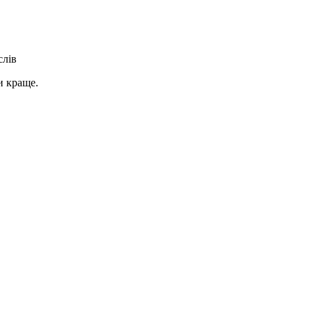
слів
и краще.