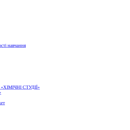
сті навчання
ї. «ХІМІЧНІ СТУДІЇ»
»
жет