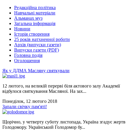
Редакційна політика
Навчальні матеріали
Альманах муз
Загальна інформація
Новини
Історія створення
25 років натхненної роботи
Архів (випуски газети)
Випуски газети (PDF)
Головна подія
Оголошення
Як у ДДМА Масляну святкували
12 лютого, на великій перерві біля актового залу Академії
відбулося святкування Масляної. На зах...
Понеділок, 12 лютого 2018
Запали свічку пам'яті!
Щорічно, у четверту суботу листопада, Україна згадує жертв
Голодомору. Український Голодомор бу...