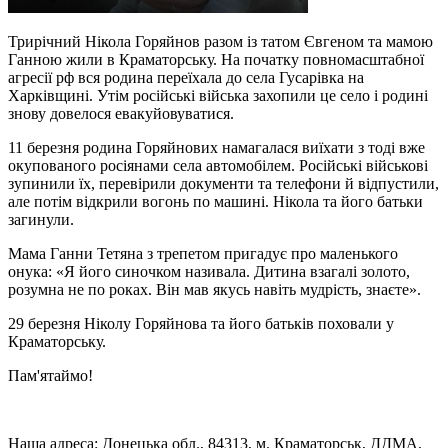
Трирічний Нікола Горяйнов разом із татом Євгеном та мамою
Ганною жили в Краматорську. На початку повномасштабної
агресії рф вся родина переїхала до села Гусарівка на
Харківщині. Утім російські війська захопили це село і родині
знову довелося евакуйовуватися.
11 березня родина Горяйнових намагалася виїхати з тоді вже
окупованого росіянами села автомобілем. Російські військові
зупинили їх, перевірили документи та телефони й відпустили,
але потім відкрили вогонь по машині. Нікола та його батьки
загинули.
Мама Ганни Тетяна з трепетом пригадує про маленького
онука: «Я його синочком називала. Дитина взагалі золото,
розумна не по роках. Він мав якусь навіть мудрість, знаєте».
29 березня Ніколу Горяйнова та його батьків поховали у
Краматорську.
Пам'ятаймо!
Наша адреса: Донецька обл., 84313, м. Краматорськ, ДДМА,