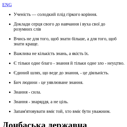
ENG
Ученість — солодкий плід гіркого коріння.
Доклади серця свого до навчання і вуха свої до
розумних слів
Вчись не для того, щоб знати більше, а для того, щоб
знати краще.
Важлива не кількість знань, а якість їх.
Є тільки одне благо - знання й тільки одне зло - неуцтво.
Єдиний шлях, що веде до знання, - це діяльність.
Бич людини - це уявлюване знання.
Знання - сила.
Знання - знаряддя, а не ціль.
Запам'ятовувати вміє той, хто вміє бути уважним.
Донбаська державна