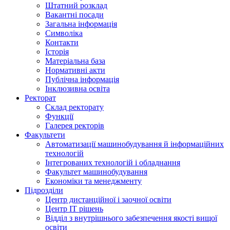
Штатний розклад
Вакантні посади
Загальна інформація
Символіка
Контакти
Історія
Матеріальна база
Нормативні акти
Публічна інформація
Інклюзивна освіта
Ректорат
Склад ректорату
Функції
Галерея ректорів
Факультети
Автоматизації машинобудування й інформаційних
технологій
Інтегрованих технологій і обладнання
Факультет машинобудування
Економіки та менеджменту
Підрозділи
Центр дистанційної і заочної освіти
Центр ІТ рішень
Відділ з внутрішнього забезпечення якості вищої
освіти