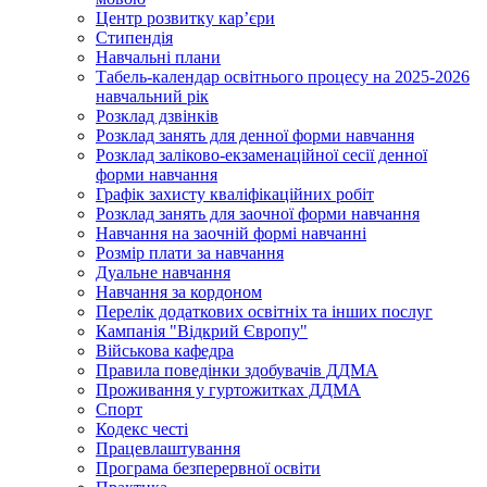
Центр розвитку кар’єри
Стипендія
Навчальні плани
Табель-календар освітнього процесу на 2025-2026
навчальний рік
Розклад дзвінків
Розклад занять для денної форми навчання
Розклад заліково-екзаменаційної сесії денної
форми навчання
Графік захисту кваліфікаційних робіт
Розклад занять для заочної форми навчання
Навчання на заочній формі навчанні
Розмір плати за навчання
Дуальне навчання
Навчання за кордоном
Перелік додаткових освітніх та інших послуг
Кампанія "Відкрий Європу"
Військова кафедра
Правила поведінки здобувачів ДДМА
Проживання у гуртожитках ДДМА
Спорт
Кодекс честі
Працевлаштування
Програма безперервної освіти