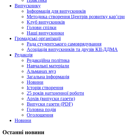
Практика
Випускнику
Інформація для випускників
Методика створення Центрів розвитку кар’єри
Клуб випускників
Голови спілки
Наші випускники
Громадські організації
Рада студентського самоврядування
Асоціація випускників та друзів КІІ-ДДМА
Редакція
Редакційна політика
Навчальні матеріали
Альманах муз
Загальна інформація
Новини
Історія створення
25 років натхненної роботи
Архів (випуски газети)
Випуски газети (PDF)
Головна подія
Оголошення
Новини
Останні новини