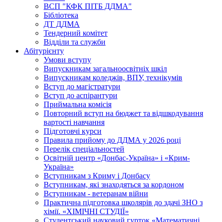
ВСП "КФК ПІТБ ДДМА"
Бібліотека
ДТ ДДМА
Тендерний комітет
Відділи та служби
Абітурієнту
Умови вступу
Випускникам загальноосвітніх шкіл
Випускникам коледжів, ВПУ, технікумів
Вступ до магістратури
Вступ до аспірантури
Приймальна комісія
Повторний вступ на бюджет та відшкодування
вартості навчання
Підготовчі курси
Правила прийому до ДДМА у 2026 році
Перелік спеціальностей
Освітній центр «Донбас-Україна» і «Крим-
Україна»
Вступникам з Криму і Донбасу
Вступникам, які знаходяться за кордоном
Вступникам - ветеранам війни
Практична підготовка школярів до здачі ЗНО з
хімії. «ХІМІЧНІ СТУДІЇ»
Студентський науковий гурток «Математичні