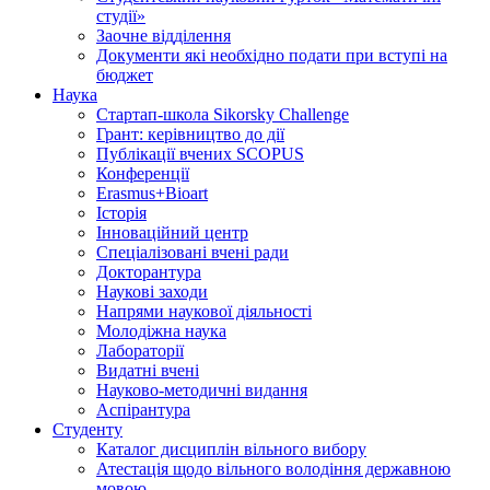
студії»
Заочне відділення
Документи які необхідно подати при вступі на
бюджет
Наука
Стартап-школа Sikorsky Challenge
Грант: керівництво до дії
Публікації вчених SCOPUS
Конференції
Erasmus+Bioart
Історія
Інноваційний центр
Спеціалізовані вчені ради
Докторантура
Наукові заходи
Напрями наукової діяльності
Молодіжна наука
Лабораторії
Видатні вчені
Науково-методичні видання
Аспірантура
Студенту
Каталог дисциплін вільного вибору
Атестація щодо вільного володіння державною
мовою