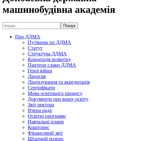
машинобудівна академія
Про ДДМА
Путівник по ДДМА
Статут
Структура ДДМА
Концепція розвитку
Пантеон слави ДДМА
Герої війни
Ліцензія
Ліцензування та акредитація
Сертифікати
Мова освітнього процесу
Документи про вищу освіту
Звіт ректора
Вчена рада
Освітні програми
Навчальні плани
Кошторис
Фінансовий звіт
Штатний розпис