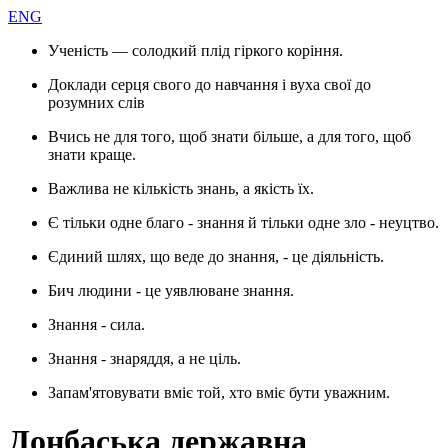
ENG
Ученість — солодкий плід гіркого коріння.
Доклади серця свого до навчання і вуха свої до
розумних слів
Вчись не для того, щоб знати більше, а для того, щоб
знати краще.
Важлива не кількість знань, а якість їх.
Є тільки одне благо - знання й тільки одне зло - неуцтво.
Єдиний шлях, що веде до знання, - це діяльність.
Бич людини - це уявлюване знання.
Знання - сила.
Знання - знаряддя, а не ціль.
Запам'ятовувати вміє той, хто вміє бути уважним.
Донбаська державна