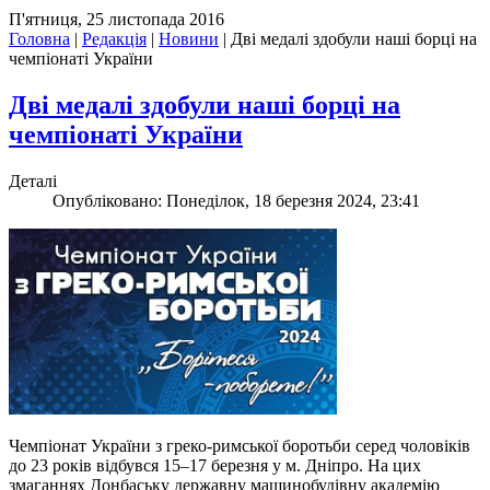
П'ятниця, 25 листопада 2016
Головна
|
Редакція
|
Новини
|
Дві медалі здобули наші борці на
чемпіонаті України
Дві медалі здобули наші борці на
чемпіонаті України
Деталі
Опубліковано: Понеділок, 18 березня 2024, 23:41
Чемпіонат України з греко-римської боротьби серед чоловіків
до 23 років відбувся 15–17 березня у м. Дніпро. На цих
змаганнях Донбаську державну машинобудівну академію