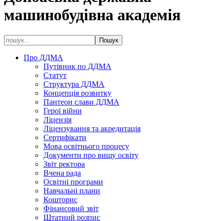
машинобудівна академія
Про ДДМА
Путівник по ДДМА
Статут
Структура ДДМА
Концепція розвитку
Пантеон слави ДДМА
Герої війни
Ліцензія
Ліцензування та акредитація
Сертифікати
Мова освітнього процесу
Документи про вищу освіту
Звіт ректора
Вчена рада
Освітні програми
Навчальні плани
Кошторис
Фінансовий звіт
Штатний розпис