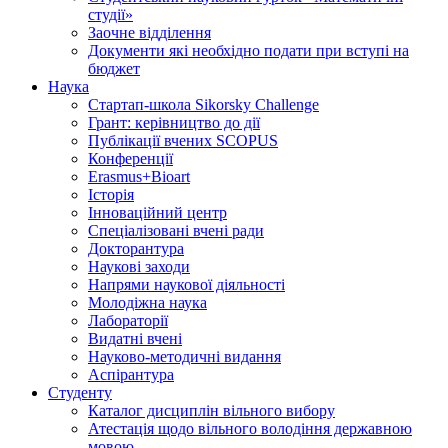
студії»
Заочне відділення
Документи які необхідно подати при вступі на
бюджет
Наука
Стартап-школа Sikorsky Challenge
Грант: керівництво до дії
Публікації вчених SCOPUS
Конференції
Erasmus+Bioart
Історія
Інноваційний центр
Спеціалізовані вчені ради
Докторантура
Наукові заходи
Напрями наукової діяльності
Молодіжна наука
Лабораторії
Видатні вчені
Науково-методичні видання
Аспірантура
Студенту
Каталог дисциплін вільного вибору
Атестація щодо вільного володіння державною
мовою