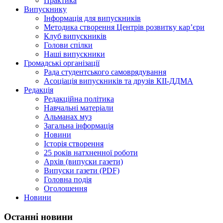
Практика
Випускнику
Інформація для випускників
Методика створення Центрів розвитку кар’єри
Клуб випускників
Голови спілки
Наші випускники
Громадські організації
Рада студентського самоврядування
Асоціація випускників та друзів КІІ-ДДМА
Редакція
Редакційна політика
Навчальні матеріали
Альманах муз
Загальна інформація
Новини
Історія створення
25 років натхненної роботи
Архів (випуски газети)
Випуски газети (PDF)
Головна подія
Оголошення
Новини
Останні новини