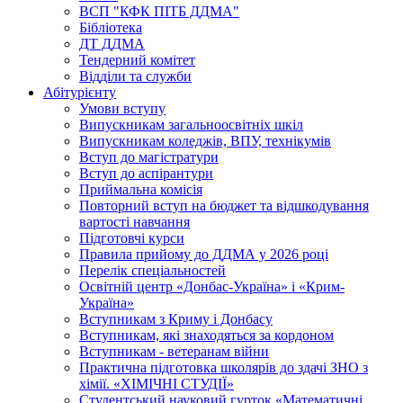
ВСП "КФК ПІТБ ДДМА"
Бібліотека
ДТ ДДМА
Тендерний комітет
Відділи та служби
Абітурієнту
Умови вступу
Випускникам загальноосвітніх шкіл
Випускникам коледжів, ВПУ, технікумів
Вступ до магістратури
Вступ до аспірантури
Приймальна комісія
Повторний вступ на бюджет та відшкодування
вартості навчання
Підготовчі курси
Правила прийому до ДДМА у 2026 році
Перелік спеціальностей
Освітній центр «Донбас-Україна» і «Крим-
Україна»
Вступникам з Криму і Донбасу
Вступникам, які знаходяться за кордоном
Вступникам - ветеранам війни
Практична підготовка школярів до здачі ЗНО з
хімії. «ХІМІЧНІ СТУДІЇ»
Студентський науковий гурток «Математичні