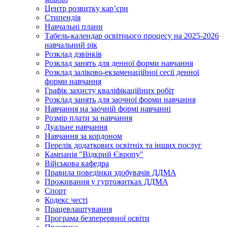
Центр розвитку кар’єри
Стипендія
Навчальні плани
Табель-календар освітнього процесу на 2025-2026
навчальний рік
Розклад дзвінків
Розклад занять для денної форми навчання
Розклад заліково-екзаменаційної сесії денної
форми навчання
Графік захисту кваліфікаційних робіт
Розклад занять для заочної форми навчання
Навчання на заочній формі навчанні
Розмір плати за навчання
Дуальне навчання
Навчання за кордоном
Перелік додаткових освітніх та інших послуг
Кампанія "Відкрий Європу"
Військова кафедра
Правила поведінки здобувачів ДДМА
Проживання у гуртожитках ДДМА
Спорт
Кодекс честі
Працевлаштування
Програма безперервної освіти