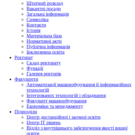
Штатний розклад
Вакантні посади
Загальна інформація
Символіка
Контакти
Історія
Матеріальна база
Нормативні акти
Публічна інформація
Інклюзивна освіта
Ректорат
Склад ректорату
Функції
Галерея ректорів
Факультети
Автоматизації машинобудування й інформаційних
технологій
Інтегрованих технологій і обладнання
Факультет машинобудування
Економіки та менеджменту
Підрозділи
Центр дистанційної і заочної освіти
Центр ІТ рішень
Відділ з внутрішнього забезпечення якості вищої
освіти