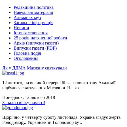
Редакційна політика
Навчальні матеріали
Альманах муз
Загальна інформація
Новини
Історія створення
25 років натхненної роботи
Архів (випуски газети)
Випуски газети (PDF)
Головна подія
Оголошення
Як у ДДМА Масляну святкували
12 лютого, на великій перерві біля актового залу Академії
відбулося святкування Масляної. На зах...
Понеділок, 12 лютого 2018
Запали свічку пам'яті!
Щорічно, у четверту суботу листопада, Україна згадує жертв
Голодомору. Український Голодомор бу...