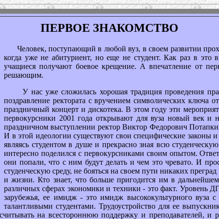
ПЕРВОЕ ЗНАКОМСТВО
Человек, поступающий в любой вуз, в своем развитии проход
когда уже не абитуриент, но еще не студент. Как раз в это
учащиеся получают боевое крещение. А впечатление от пер
решающим.
У нас уже сложилась хорошая традиция проведения праз
поздравление ректората с вручением символических ключа от
праздничный концерт и дискотека. В этом году эти мероприя
первокурсники 2001 года открывают для вуза новый век и но
праздничном выступлении ректор Виктор Федорович Потапкин, "
И в этой идеологии существуют свои специфические законы и
являясь студентом в душе и прекрасно зная всю студенческую
интересно поделился с первокурсниками своим опытом. Ответ
они попали, что с ним будут делать и чем это чревато. И п
студенческую среду, не бояться на своем пути никаких преград
и жизни. Кто знает, что больше пригодится им в дальнейшем,
различных сферах экономики и техники - это факт. Уровень Д
зарубежья, ее имидж - это имидж высококультурного вуза с
талантливыми студентами. Трудоустройство для ее выпускнико
ссчитывать на всестороннюю поддержку и преподавателей, и р