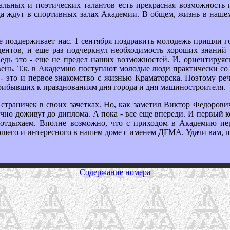
льных и поэтических талантов есть прекрасная возможность 
да ждут в спортивных залах Академии. В общем, жизнь в нашем
оддерживает нас. 1 сентября поздравить молодежь пришли го
ентов, и еще раз подчеркнул необходимость хороших знаний
ведь это - еще не предел наших возможностей. И, ориентиру
ень. Т.к. в Академию поступают молодые люди практически со 
а - это и первое знакомство с жизнью Краматорска. Поэтому ре
прибывших к празднованиям дня города и дня машиностроителя.
аничек в своих зачетках. Но, как заметил Виктор Федорович, о
учно доживут до диплома. А пока - все еще впереди. И первый к
ы отдыхаем. Вполне возможно, что с приходом в Академию пе
ошего и интересного в нашем доме с именем ДГМА. Удачи вам, 
Содержание номера