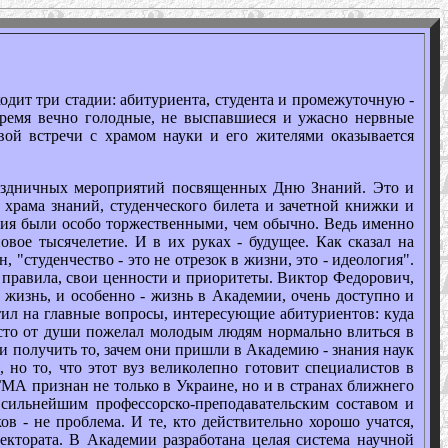
ит три стадии: абитуриента, студента и промежуточную -
 время вечно голодные, не выспавшиеся и ужасно нервные
вой встречи с храмом науки и его жителями оказывается
дничных мероприятий посвященных Дню Знаний. Это и
 храма знаний, студенческого билета и зачетной книжки и
тия были особо торжественными, чем обычно. Ведь именно
вое тысячелетие. И в их руках - будущее. Как сказал на
студенчество - это не отрезок в жизни, это - идеология".
 правила, свои ценности и приоритеты. Виктор Федорович,
 жизнь, и особенно - жизнь в Академии, очень доступно и
ил на главные вопросы, интересующие абитуриентов: куда
росто от души пожелал молодым людям нормально влиться в
 и получить то, зачем они пришли в Академию - знания наук
 но то, что этот вуз великолепно готовит специалистов в
ГМА признан не только в Украине, но и в странах ближнего
 сильнейшим профессорско-преподавательским составом и
в - не проблема. И те, кто действительно хорошо учатся,
ектората. В Академии разработана целая система научной