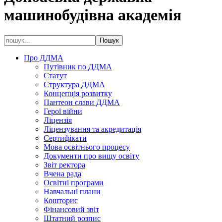
машинобудівна академія
Про ДДМА
Путівник по ДДМА
Статут
Структура ДДМА
Концепція розвитку
Пантеон слави ДДМА
Герої війни
Ліцензія
Ліцензування та акредитація
Сертифікати
Мова освітнього процесу
Документи про вищу освіту
Звіт ректора
Вчена рада
Освітні програми
Навчальні плани
Кошторис
Фінансовий звіт
Штатний розпис