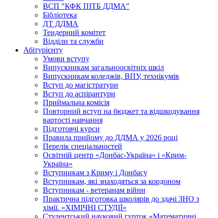
ВСП "КФК ПІТБ ДДМА"
Бібліотека
ДТ ДДМА
Тендерний комітет
Відділи та служби
Абітурієнту
Умови вступу
Випускникам загальноосвітніх шкіл
Випускникам коледжів, ВПУ, технікумів
Вступ до магістратури
Вступ до аспірантури
Приймальна комісія
Повторний вступ на бюджет та відшкодування
вартості навчання
Підготовчі курси
Правила прийому до ДДМА у 2026 році
Перелік спеціальностей
Освітній центр «Донбас-Україна» і «Крим-
Україна»
Вступникам з Криму і Донбасу
Вступникам, які знаходяться за кордоном
Вступникам - ветеранам війни
Практична підготовка школярів до здачі ЗНО з
хімії. «ХІМІЧНІ СТУДІЇ»
Студентський науковий гурток «Математичні