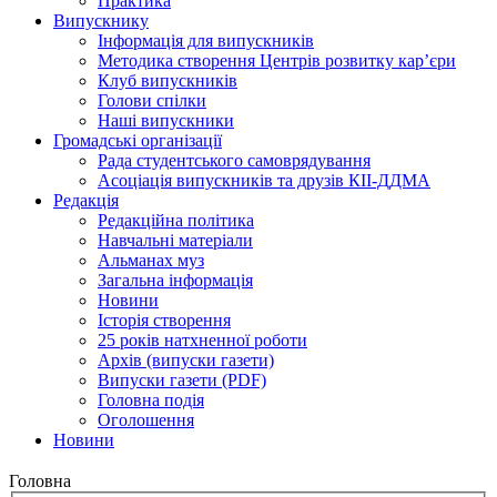
Практика
Випускнику
Інформація для випускників
Методика створення Центрів розвитку кар’єри
Клуб випускників
Голови спілки
Наші випускники
Громадські організації
Рада студентського самоврядування
Асоціація випускників та друзів КІІ-ДДМА
Редакція
Редакційна політика
Навчальні матеріали
Альманах муз
Загальна інформація
Новини
Історія створення
25 років натхненної роботи
Архів (випуски газети)
Випуски газети (PDF)
Головна подія
Оголошення
Новини
Головна