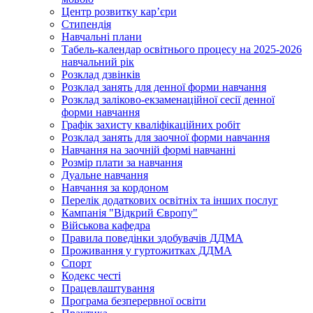
Центр розвитку кар’єри
Стипендія
Навчальні плани
Табель-календар освітнього процесу на 2025-2026
навчальний рік
Розклад дзвінків
Розклад занять для денної форми навчання
Розклад заліково-екзаменаційної сесії денної
форми навчання
Графік захисту кваліфікаційних робіт
Розклад занять для заочної форми навчання
Навчання на заочній формі навчанні
Розмір плати за навчання
Дуальне навчання
Навчання за кордоном
Перелік додаткових освітніх та інших послуг
Кампанія "Відкрий Європу"
Військова кафедра
Правила поведінки здобувачів ДДМА
Проживання у гуртожитках ДДМА
Спорт
Кодекс честі
Працевлаштування
Програма безперервної освіти