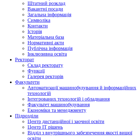
Штатний розклад
Вакантні посади
Загальна інформація
Символіка
Контакти
Історія
Матеріальна база
Нормативні акти
Публічна інформація
Інклюзивна освіта
Ректорат
Склад ректорату
Функції
Галерея ректорів
Факультети
Автоматизації машинобудування й інформаційних
технологій
Інтегрованих технологій і обладнання
Факультет машинобудування
Економіки та менеджменту
Підрозділи
Центр дистанційної і заочної освіти
Центр ІТ рішень
Відділ з внутрішнього забезпечення якості вищої
освіти