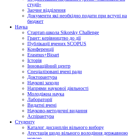
студії»
Заочне відділення
Документи які необхідно подати при вступі на
бюджет
Наука
Стартап-школа Sikorsky Challenge
Грант: керівництво до дії
Публікації вчених SCOPUS
Конференції
Erasmus+Bioart
Історія
Інноваційний центр
Спеціалізовані вчені ради
Докторантура
Наукові заходи
Напрями наукової діяльності
Молодіжна наука
Лабораторії
Видатні вчені
Науково-методичні видання
Аспірантура
Студенту
Каталог дисциплін вільного вибору
Атестація щодо вільного володіння державною
мовою