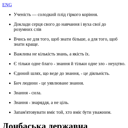
ENG
Ученість — солодкий плід гіркого коріння.
Доклади серця свого до навчання і вуха свої до
розумних слів
Вчись не для того, щоб знати більше, а для того, щоб
знати краще.
Важлива не кількість знань, а якість їх.
Є тільки одне благо - знання й тільки одне зло - неуцтво.
Єдиний шлях, що веде до знання, - це діяльність.
Бич людини - це уявлюване знання.
Знання - сила.
Знання - знаряддя, а не ціль.
Запам'ятовувати вміє той, хто вміє бути уважним.
Донбаська державна