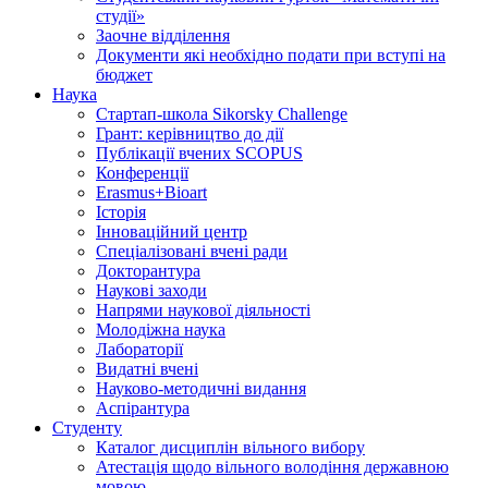
студії»
Заочне відділення
Документи які необхідно подати при вступі на
бюджет
Наука
Стартап-школа Sikorsky Challenge
Грант: керівництво до дії
Публікації вчених SCOPUS
Конференції
Erasmus+Bioart
Історія
Інноваційний центр
Спеціалізовані вчені ради
Докторантура
Наукові заходи
Напрями наукової діяльності
Молодіжна наука
Лабораторії
Видатні вчені
Науково-методичні видання
Аспірантура
Студенту
Каталог дисциплін вільного вибору
Атестація щодо вільного володіння державною
мовою