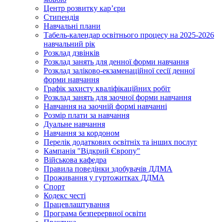
Центр розвитку кар’єри
Стипендія
Навчальні плани
Табель-календар освітнього процесу на 2025-2026
навчальний рік
Розклад дзвінків
Розклад занять для денної форми навчання
Розклад заліково-екзаменаційної сесії денної
форми навчання
Графік захисту кваліфікаційних робіт
Розклад занять для заочної форми навчання
Навчання на заочній формі навчанні
Розмір плати за навчання
Дуальне навчання
Навчання за кордоном
Перелік додаткових освітніх та інших послуг
Кампанія "Відкрий Європу"
Військова кафедра
Правила поведінки здобувачів ДДМА
Проживання у гуртожитках ДДМА
Спорт
Кодекс честі
Працевлаштування
Програма безперервної освіти