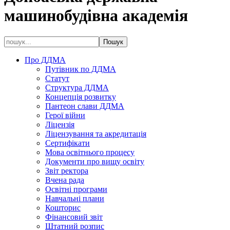
машинобудівна академія
Про ДДМА
Путівник по ДДМА
Статут
Структура ДДМА
Концепція розвитку
Пантеон слави ДДМА
Герої війни
Ліцензія
Ліцензування та акредитація
Сертифікати
Мова освітнього процесу
Документи про вищу освіту
Звіт ректора
Вчена рада
Освітні програми
Навчальні плани
Кошторис
Фінансовий звіт
Штатний розпис