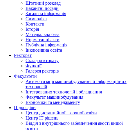
Штатний розклад
Вакантні посади
Загальна інформація
Символіка
Контакти
Історія
Матеріальна база
Нормативні акти
Публічна інформація
Інклюзивна освіта
Ректорат
Склад ректорату
Функції
Галерея ректорів
Факультети
Автоматизації машинобудування й інформаційних
технологій
Інтегрованих технологій і обладнання
Факультет машинобудування
Економіки та менеджменту
Підрозділи
Центр дистанційної і заочної освіти
Центр ІТ рішень
Відділ з внутрішнього забезпечення якості вищої
освіти