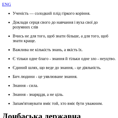
ENG
Ученість — солодкий плід гіркого коріння.
Доклади серця свого до навчання і вуха свої до
розумних слів
Вчись не для того, щоб знати більше, а для того, щоб
знати краще.
Важлива не кількість знань, а якість їх.
Є тільки одне благо - знання й тільки одне зло - неуцтво.
Єдиний шлях, що веде до знання, - це діяльність.
Бич людини - це уявлюване знання.
Знання - сила.
Знання - знаряддя, а не ціль.
Запам'ятовувати вміє той, хто вміє бути уважним.
Донбаська державна