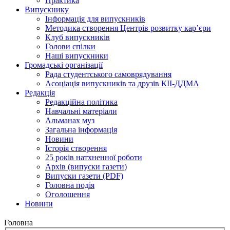
Практика
Випускнику
Інформація для випускників
Методика створення Центрів розвитку кар’єри
Клуб випускників
Голови спілки
Наші випускники
Громадські організації
Рада студентського самоврядування
Асоціація випускників та друзів КІІ-ДДМА
Редакція
Редакційна політика
Навчальні матеріали
Альманах муз
Загальна інформація
Новини
Історія створення
25 років натхненної роботи
Архів (випуски газети)
Випуски газети (PDF)
Головна подія
Оголошення
Новини
Головна