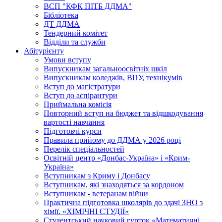
ВСП "КФК ПІТБ ДДМА"
Бібліотека
ДТ ДДМА
Тендерний комітет
Відділи та служби
Абітурієнту
Умови вступу
Випускникам загальноосвітніх шкіл
Випускникам коледжів, ВПУ, технікумів
Вступ до магістратури
Вступ до аспірантури
Приймальна комісія
Повторний вступ на бюджет та відшкодування
вартості навчання
Підготовчі курси
Правила прийому до ДДМА у 2026 році
Перелік спеціальностей
Освітній центр «Донбас-Україна» і «Крим-
Україна»
Вступникам з Криму і Донбасу
Вступникам, які знаходяться за кордоном
Вступникам - ветеранам війни
Практична підготовка школярів до здачі ЗНО з
хімії. «ХІМІЧНІ СТУДІЇ»
Студентський науковий гурток «Математичні