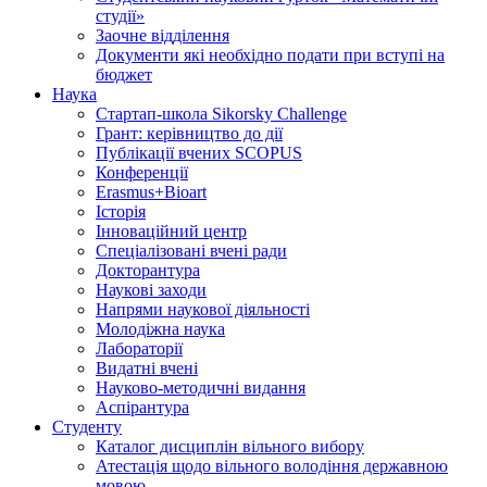
студії»
Заочне відділення
Документи які необхідно подати при вступі на
бюджет
Наука
Стартап-школа Sikorsky Challenge
Грант: керівництво до дії
Публікації вчених SCOPUS
Конференції
Erasmus+Bioart
Історія
Інноваційний центр
Спеціалізовані вчені ради
Докторантура
Наукові заходи
Напрями наукової діяльності
Молодіжна наука
Лабораторії
Видатні вчені
Науково-методичні видання
Аспірантура
Студенту
Каталог дисциплін вільного вибору
Атестація щодо вільного володіння державною
мовою