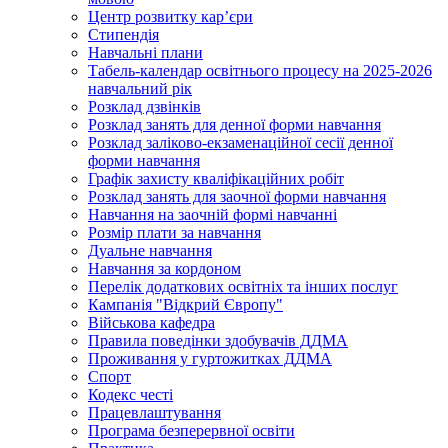
Центр розвитку кар’єри
Стипендія
Навчальні плани
Табель-календар освітнього процесу на 2025-2026
навчальний рік
Розклад дзвінків
Розклад занять для денної форми навчання
Розклад заліково-екзаменаційної сесії денної
форми навчання
Графік захисту кваліфікаційних робіт
Розклад занять для заочної форми навчання
Навчання на заочній формі навчанні
Розмір плати за навчання
Дуальне навчання
Навчання за кордоном
Перелік додаткових освітніх та інших послуг
Кампанія "Відкрий Європу"
Військова кафедра
Правила поведінки здобувачів ДДМА
Проживання у гуртожитках ДДМА
Спорт
Кодекс честі
Працевлаштування
Програма безперервної освіти