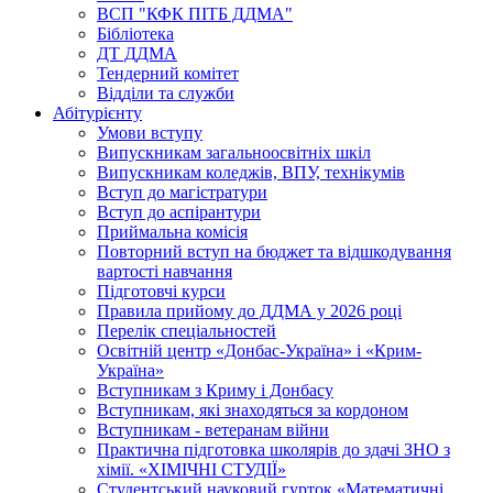
ВСП "КФК ПІТБ ДДМА"
Бібліотека
ДТ ДДМА
Тендерний комітет
Відділи та служби
Абітурієнту
Умови вступу
Випускникам загальноосвітніх шкіл
Випускникам коледжів, ВПУ, технікумів
Вступ до магістратури
Вступ до аспірантури
Приймальна комісія
Повторний вступ на бюджет та відшкодування
вартості навчання
Підготовчі курси
Правила прийому до ДДМА у 2026 році
Перелік спеціальностей
Освітній центр «Донбас-Україна» і «Крим-
Україна»
Вступникам з Криму і Донбасу
Вступникам, які знаходяться за кордоном
Вступникам - ветеранам війни
Практична підготовка школярів до здачі ЗНО з
хімії. «ХІМІЧНІ СТУДІЇ»
Студентський науковий гурток «Математичні