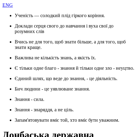
ENG
Ученість — солодкий плід гіркого коріння.
Доклади серця свого до навчання і вуха свої до
розумних слів
Вчись не для того, щоб знати більше, а для того, щоб
знати краще.
Важлива не кількість знань, а якість їх.
Є тільки одне благо - знання й тільки одне зло - неуцтво.
Єдиний шлях, що веде до знання, - це діяльність.
Бич людини - це уявлюване знання.
Знання - сила.
Знання - знаряддя, а не ціль.
Запам'ятовувати вміє той, хто вміє бути уважним.
Донбаська державна