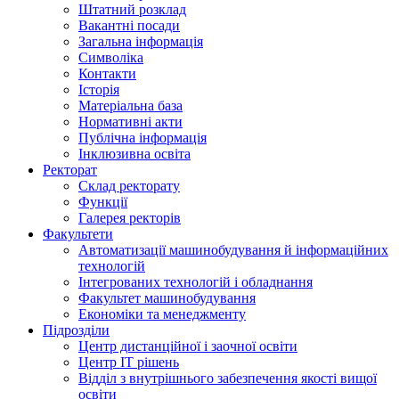
Штатний розклад
Вакантні посади
Загальна інформація
Символіка
Контакти
Історія
Матеріальна база
Нормативні акти
Публічна інформація
Інклюзивна освіта
Ректорат
Склад ректорату
Функції
Галерея ректорів
Факультети
Автоматизації машинобудування й інформаційних
технологій
Інтегрованих технологій і обладнання
Факультет машинобудування
Економіки та менеджменту
Підрозділи
Центр дистанційної і заочної освіти
Центр ІТ рішень
Відділ з внутрішнього забезпечення якості вищої
освіти