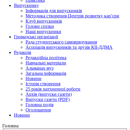
Практика
Випускнику
Інформація для випускників
Методика створення Центрів розвитку кар’єри
Клуб випускників
Голови спілки
Наші випускники
Громадські організації
Рада студентського самоврядування
Асоціація випускників та друзів КІІ-ДДМА
Редакція
Редакційна політика
Навчальні матеріали
Альманах муз
Загальна інформація
Новини
Історія створення
25 років натхненної роботи
Архів (випуски газети)
Випуски газети (PDF)
Головна подія
Оголошення
Новини
Головна