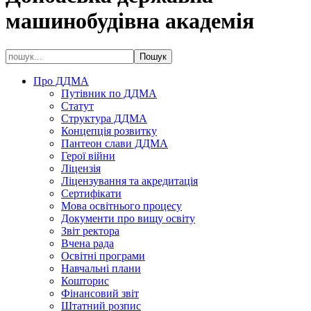
машинобудівна академія
Про ДДМА
Путівник по ДДМА
Статут
Структура ДДМА
Концепція розвитку
Пантеон слави ДДМА
Герої війни
Ліцензія
Ліцензування та акредитація
Сертифікати
Мова освітнього процесу
Документи про вищу освіту
Звіт ректора
Вчена рада
Освітні програми
Навчальні плани
Кошторис
Фінансовий звіт
Штатний розпис