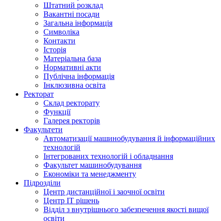
Штатний розклад
Вакантні посади
Загальна інформація
Символіка
Контакти
Історія
Матеріальна база
Нормативні акти
Публічна інформація
Інклюзивна освіта
Ректорат
Склад ректорату
Функції
Галерея ректорів
Факультети
Автоматизації машинобудування й інформаційних
технологій
Інтегрованих технологій і обладнання
Факультет машинобудування
Економіки та менеджменту
Підрозділи
Центр дистанційної і заочної освіти
Центр ІТ рішень
Відділ з внутрішнього забезпечення якості вищої
освіти