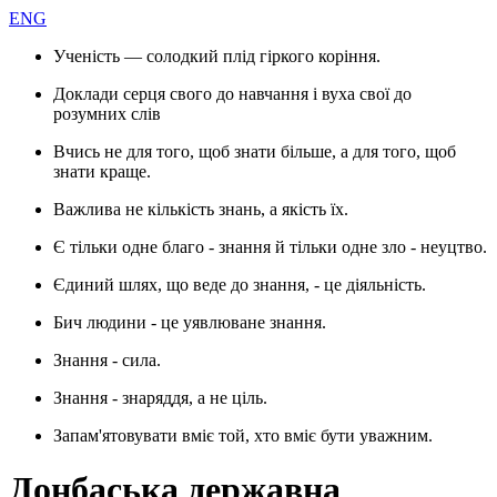
ENG
Ученість — солодкий плід гіркого коріння.
Доклади серця свого до навчання і вуха свої до
розумних слів
Вчись не для того, щоб знати більше, а для того, щоб
знати краще.
Важлива не кількість знань, а якість їх.
Є тільки одне благо - знання й тільки одне зло - неуцтво.
Єдиний шлях, що веде до знання, - це діяльність.
Бич людини - це уявлюване знання.
Знання - сила.
Знання - знаряддя, а не ціль.
Запам'ятовувати вміє той, хто вміє бути уважним.
Донбаська державна