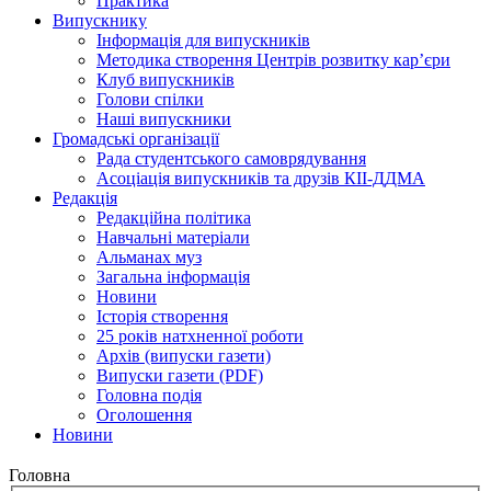
Практика
Випускнику
Інформація для випускників
Методика створення Центрів розвитку кар’єри
Клуб випускників
Голови спілки
Наші випускники
Громадські організації
Рада студентського самоврядування
Асоціація випускників та друзів КІІ-ДДМА
Редакція
Редакційна політика
Навчальні матеріали
Альманах муз
Загальна інформація
Новини
Історія створення
25 років натхненної роботи
Архів (випуски газети)
Випуски газети (PDF)
Головна подія
Оголошення
Новини
Головна