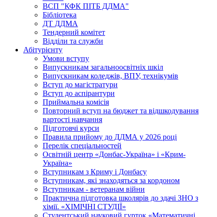
ВСП "КФК ПІТБ ДДМА"
Бібліотека
ДТ ДДМА
Тендерний комітет
Відділи та служби
Абітурієнту
Умови вступу
Випускникам загальноосвітніх шкіл
Випускникам коледжів, ВПУ, технікумів
Вступ до магістратури
Вступ до аспірантури
Приймальна комісія
Повторний вступ на бюджет та відшкодування
вартості навчання
Підготовчі курси
Правила прийому до ДДМА у 2026 році
Перелік спеціальностей
Освітній центр «Донбас-Україна» і «Крим-
Україна»
Вступникам з Криму і Донбасу
Вступникам, які знаходяться за кордоном
Вступникам - ветеранам війни
Практична підготовка школярів до здачі ЗНО з
хімії. «ХІМІЧНІ СТУДІЇ»
Студентський науковий гурток «Математичні