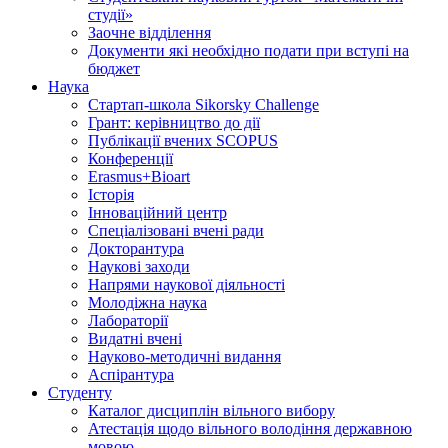
студії»
Заочне відділення
Документи які необхідно подати при вступі на
бюджет
Наука
Стартап-школа Sikorsky Challenge
Грант: керівництво до дії
Публікації вчених SCOPUS
Конференції
Erasmus+Bioart
Історія
Інноваційний центр
Спеціалізовані вчені ради
Докторантура
Наукові заходи
Напрями наукової діяльності
Молодіжна наука
Лабораторії
Видатні вчені
Науково-методичні видання
Аспірантура
Студенту
Каталог дисциплін вільного вибору
Атестація щодо вільного володіння державною
мовою