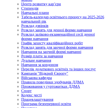
Центр розвитку кар’єри
Стипендія
Навчальні плани
Табель-календар освітнього процесу на 2025-2026
навчальний рік
Розклад дзвінків
Розклад занять для денної форми навчання
Розклад заліково-екзаменаційної сесії денної
форми навчання
Графік захисту кваліфікаційних робіт
Розклад занять для заочної форми навчання
Навчання на заочній формі навчанні
Розмір плати за навчання
Дуальне навчання
Навчання за кордоном
Перелік додаткових освітніх та інших послуг
Кампанія "Відкрий Європу"
Військова кафедра
Правила поведінки здобувачів ДДМА
Проживання у гуртожитках ДДМА
Спорт
Кодекс честі
Працевлаштування
Програма безперервної освіти