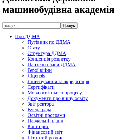
машинобудівна академія
Про ДДМА
Путівник по ДДМА
Статут
Структура ДДМА
Концепція розвитку
Пантеон слави ДДМА
Герої війни
Ліцензія
Ліцензування та акредитація
Сертифікати
Мова освітнього процесу
Документи про вищу освіту
Звіт ректора
Вчена рада
Освітні програми
Навчальні плани
Кошторис
Фінансовий звіт
Штатний розпис