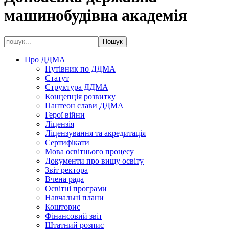
машинобудівна академія
Про ДДМА
Путівник по ДДМА
Статут
Структура ДДМА
Концепція розвитку
Пантеон слави ДДМА
Герої війни
Ліцензія
Ліцензування та акредитація
Сертифікати
Мова освітнього процесу
Документи про вищу освіту
Звіт ректора
Вчена рада
Освітні програми
Навчальні плани
Кошторис
Фінансовий звіт
Штатний розпис