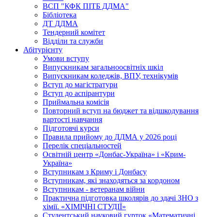
ВСП "КФК ПІТБ ДДМА"
Бібліотека
ДТ ДДМА
Тендерний комітет
Відділи та служби
Абітурієнту
Умови вступу
Випускникам загальноосвітніх шкіл
Випускникам коледжів, ВПУ, технікумів
Вступ до магістратури
Вступ до аспірантури
Приймальна комісія
Повторний вступ на бюджет та відшкодування
вартості навчання
Підготовчі курси
Правила прийому до ДДМА у 2026 році
Перелік спеціальностей
Освітній центр «Донбас-Україна» і «Крим-
Україна»
Вступникам з Криму і Донбасу
Вступникам, які знаходяться за кордоном
Вступникам - ветеранам війни
Практична підготовка школярів до здачі ЗНО з
хімії. «ХІМІЧНІ СТУДІЇ»
Студентський науковий гурток «Математичні