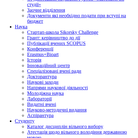
студії»
Заочне відділення
Документи які необхідно подати при вступі на
бюджет
Наука
Стартап-школа Sikorsky Challenge
Грант: керівництво до дії
Публікації вчених SCOPUS
Конференції
Erasmus+Bioart
Історія
Інноваційний центр
Спеціалізовані вчені ради
Докторантура
Наукові заходи
Напрями наукової діяльності
Молодіжна наука
Лабораторії
Видатні вчені
Науково-методичні видання
Аспірантура
Студенту
Каталог дисциплін вільного вибору
Атестація щодо вільного володіння державною
мовою