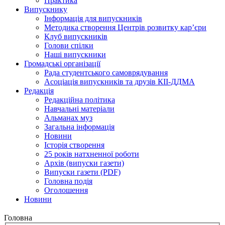
Практика
Випускнику
Інформація для випускників
Методика створення Центрів розвитку кар’єри
Клуб випускників
Голови спілки
Наші випускники
Громадські організації
Рада студентського самоврядування
Асоціація випускників та друзів КІІ-ДДМА
Редакція
Редакційна політика
Навчальні матеріали
Альманах муз
Загальна інформація
Новини
Історія створення
25 років натхненної роботи
Архів (випуски газети)
Випуски газети (PDF)
Головна подія
Оголошення
Новини
Головна