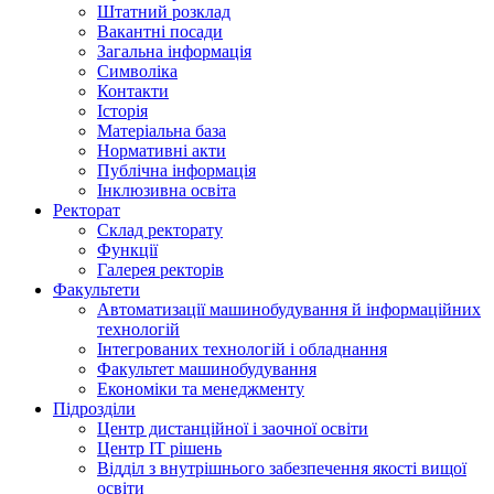
Штатний розклад
Вакантні посади
Загальна інформація
Символіка
Контакти
Історія
Матеріальна база
Нормативні акти
Публічна інформація
Інклюзивна освіта
Ректорат
Склад ректорату
Функції
Галерея ректорів
Факультети
Автоматизації машинобудування й інформаційних
технологій
Інтегрованих технологій і обладнання
Факультет машинобудування
Економіки та менеджменту
Підрозділи
Центр дистанційної і заочної освіти
Центр ІТ рішень
Відділ з внутрішнього забезпечення якості вищої
освіти