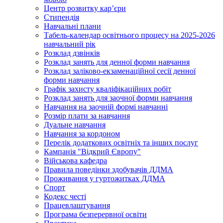
Центр розвитку кар’єри
Стипендія
Навчальні плани
Табель-календар освітнього процесу на 2025-2026
навчальний рік
Розклад дзвінків
Розклад занять для денної форми навчання
Розклад заліково-екзаменаційної сесії денної
форми навчання
Графік захисту кваліфікаційних робіт
Розклад занять для заочної форми навчання
Навчання на заочній формі навчанні
Розмір плати за навчання
Дуальне навчання
Навчання за кордоном
Перелік додаткових освітніх та інших послуг
Кампанія "Відкрий Європу"
Військова кафедра
Правила поведінки здобувачів ДДМА
Проживання у гуртожитках ДДМА
Спорт
Кодекс честі
Працевлаштування
Програма безперервної освіти