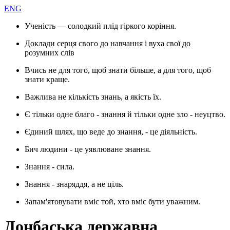
ENG
Ученість — солодкий плід гіркого коріння.
Доклади серця свого до навчання і вуха свої до
розумних слів
Вчись не для того, щоб знати більше, а для того, щоб
знати краще.
Важлива не кількість знань, а якість їх.
Є тільки одне благо - знання й тільки одне зло - неуцтво.
Єдиний шлях, що веде до знання, - це діяльність.
Бич людини - це уявлюване знання.
Знання - сила.
Знання - знаряддя, а не ціль.
Запам'ятовувати вміє той, хто вміє бути уважним.
Донбаська державна