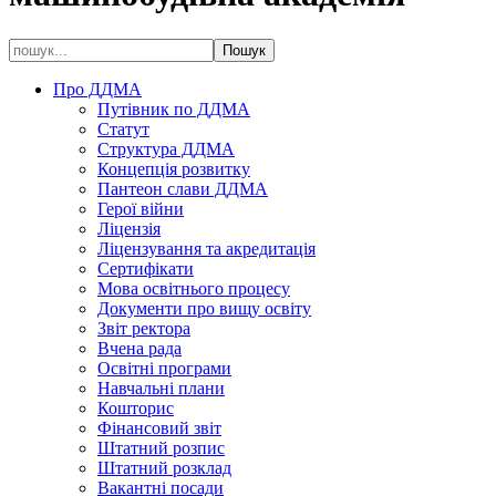
Про ДДМА
Путівник по ДДМА
Статут
Структура ДДМА
Концепція розвитку
Пантеон слави ДДМА
Герої війни
Ліцензія
Ліцензування та акредитація
Сертифікати
Мова освітнього процесу
Документи про вищу освіту
Звіт ректора
Вчена рада
Освітні програми
Навчальні плани
Кошторис
Фінансовий звіт
Штатний розпис
Штатний розклад
Вакантні посади