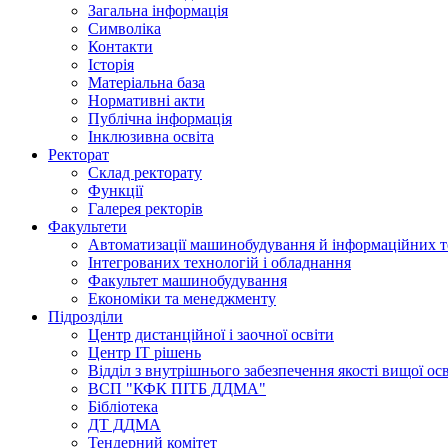
Загальна інформація
Символіка
Контакти
Історія
Матеріальна база
Нормативні акти
Публічна інформація
Інклюзивна освіта
Ректорат
Склад ректорату
Функції
Галерея ректорів
Факультети
Автоматизації машинобудування й інформаційних т
Інтегрованих технологій і обладнання
Факультет машинобудування
Економіки та менеджменту
Підрозділи
Центр дистанційної і заочної освіти
Центр ІТ рішень
Відділ з внутрішнього забезпечення якості вищої ос
ВСП "КФК ПІТБ ДДМА"
Бібліотека
ДТ ДДМА
Тендерний комітет