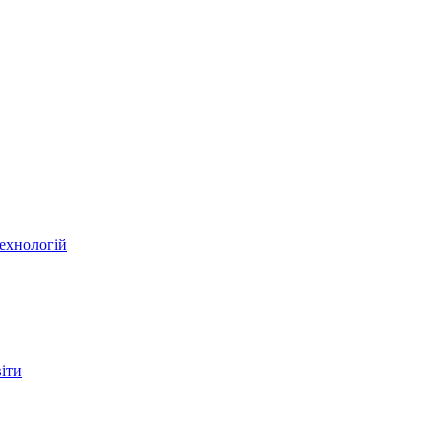
ехнологій
віти