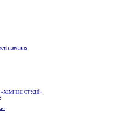
сті навчання
ї. «ХІМІЧНІ СТУДІЇ»
»
жет