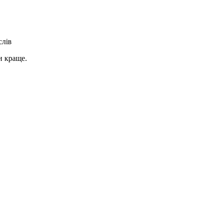
слів
и краще.