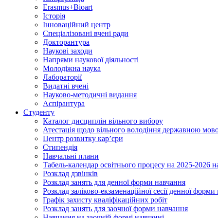
Erasmus+Bioart
Історія
Інноваційний центр
Спеціалізовані вчені ради
Докторантура
Наукові заходи
Напрями наукової діяльності
Молодіжна наука
Лабораторії
Видатні вчені
Науково-методичні видання
Аспірантура
Студенту
Каталог дисциплін вільного вибору
Атестація щодо вільного володіння державною мов
Центр розвитку кар’єри
Стипендія
Навчальні плани
Табель-календар освітнього процесу на 2025-2026 н
Розклад дзвінків
Розклад занять для денної форми навчання
Розклад заліково-екзаменаційної сесії денної форми
Графік захисту кваліфікаційних робіт
Розклад занять для заочної форми навчання
Навчання на заочній формі навчанні