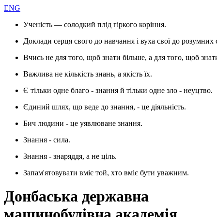
ENG
Ученість — солодкий плід гіркого коріння.
Доклади серця свого до навчання і вуха свої до розумних 
Вчись не для того, щоб знати більше, а для того, щоб знат
Важлива не кількість знань, а якість їх.
Є тільки одне благо - знання й тільки одне зло - неуцтво.
Єдиний шлях, що веде до знання, - це діяльність.
Бич людини - це уявлюване знання.
Знання - сила.
Знання - знаряддя, а не ціль.
Запам'ятовувати вміє той, хто вміє бути уважним.
Донбаська державна
машинобудівна академія