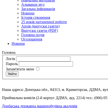
Навчальні матеріали
Альманах муз
Загальна інформація
Новини
Історія створення
25 років натхненної роботи
Архів (випуски газети)
Випуски газети (PDF)
Головна подія
Оголошення
Новини
Головна
Логін
Пароль
Запам'ятати мене
Увійти
Наша адреса: Донецька обл., 84313, м. Краматорськ, ДДМА, вул.
Приймальна комісія (2-й корпус ДДМА, ауд. 2214) тел.: (066) 05
Донбаська державна машинобудівна академія