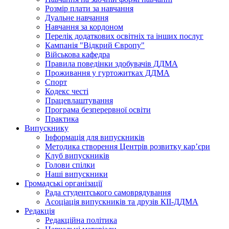
Розмір плати за навчання
Дуальне навчання
Навчання за кордоном
Перелік додаткових освітніх та інших послуг
Кампанія "Відкрий Європу"
Військова кафедра
Правила поведінки здобувачів ДДМА
Проживання у гуртожитках ДДМА
Спорт
Кодекс честі
Працевлаштування
Програма безперервної освіти
Практика
Випускнику
Інформація для випускників
Методика створення Центрів розвитку кар’єри
Клуб випускників
Голови спілки
Наші випускники
Громадські організації
Рада студентського самоврядування
Асоціація випускників та друзів КІІ-ДДМА
Редакція
Редакційна політика