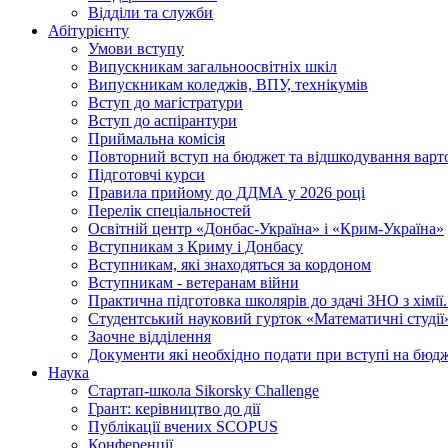
Відділи та служби
Абітурієнту
Умови вступу
Випускникам загальноосвітніх шкіл
Випускникам коледжів, ВПУ, технікумів
Вступ до магістратури
Вступ до аспірантури
Приймальна комісія
Повторний вступ на бюджет та відшкодування варто
Підготовчі курси
Правила прийому до ДДМА у 2026 році
Перелік спеціальностей
Освітній центр «Донбас-Україна» і «Крим-Україна»
Вступникам з Криму і Донбасу
Вступникам, які знаходяться за кордоном
Вступникам - ветеранам війни
Практична підготовка школярів до здачі ЗНО з хімі
Студентський науковий гурток «Математичні студії
Заочне відділення
Документи які необхідно подати при вступі на бюд
Наука
Стартап-школа Sikorsky Challenge
Грант: керівництво до дії
Публікації вчених SCOPUS
Конференції