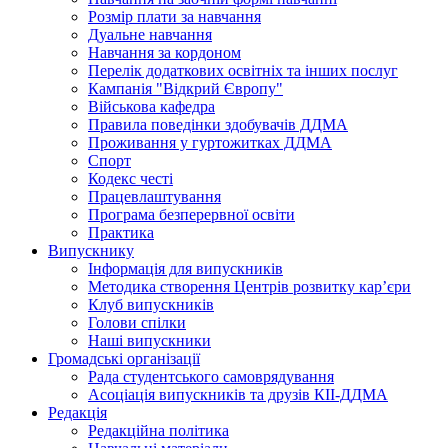
Розмір плати за навчання
Дуальне навчання
Навчання за кордоном
Перелік додаткових освітніх та інших послуг
Кампанія "Відкрий Європу"
Військова кафедра
Правила поведінки здобувачів ДДМА
Проживання у гуртожитках ДДМА
Спорт
Кодекс честі
Працевлаштування
Програма безперервної освіти
Практика
Випускнику
Інформація для випускників
Методика створення Центрів розвитку кар’єри
Клуб випускників
Голови спілки
Наші випускники
Громадські організації
Рада студентського самоврядування
Асоціація випускників та друзів КІІ-ДДМА
Редакція
Редакційна політика