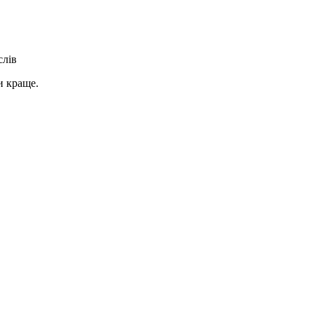
слів
и краще.