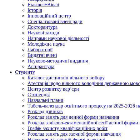
Erasmus+Bioart
Історія
Інноваційний центр
Спеціалізовані вчені ради
Докторантура
Наукові заходи
Напрями наукової діяльності
Молодіжна наука
Лабораторії
Видатні вчені
Науково-методичні видання
Аспірантура
Студенту
Каталог дисциплін вільного вибору
Атестація щодо вільного володіння державною мов
Центр розвитку кар’єри
Стипендія
Навчальні плани
Табель-календар освітнього процесу на 2025-2026 н
Розклад дзвінків
Розклад занять для денної форми навчання
Розклад заліково-екзаменаційної сесії денної форми
Графік захисту кваліфікаційних робіт
Розклад занять для заочної форми навчання
Навчання на заочній формі навчанні