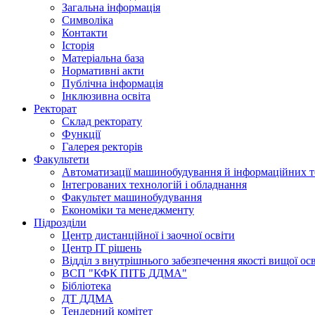
Загальна інформація
Символіка
Контакти
Історія
Матеріальна база
Нормативні акти
Публічна інформація
Інклюзивна освіта
Ректорат
Склад ректорату
Функції
Галерея ректорів
Факультети
Автоматизації машинобудування й інформаційних т
Інтегрованих технологій і обладнання
Факультет машинобудування
Економіки та менеджменту
Підрозділи
Центр дистанційної і заочної освіти
Центр ІТ рішень
Відділ з внутрішнього забезпечення якості вищої ос
ВСП "КФК ПІТБ ДДМА"
Бібліотека
ДТ ДДМА
Тендерний комітет