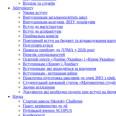
Відділи та служби
Абітурієнту
Умови вступу
Випускникам загальноосвітніх шкіл
Випускникам коледжів, ВПУ, технікумів
Вступ до магістратури
Вступ до аспірантури
Приймальна комісія
Повторний вступ на бюджет та відшкодування варто
Підготовчі курси
Правила прийому до ДДМА у 2026 році
Перелік спеціальностей
Освітній центр «Донбас-Україна» і «Крим-Україна»
Вступникам з Криму і Донбасу
Вступникам, які знаходяться за кордоном
Вступникам - ветеранам війни
Практична підготовка школярів до здачі ЗНО з хімі
Студентський науковий гурток «Математичні студії
Заочне відділення
Документи які необхідно подати при вступі на бюд
Наука
Стартап-школа Sikorsky Challenge
Грант: керівництво до дії
Публікації вчених SCOPUS
Конференції