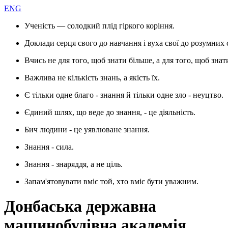
ENG
Ученість — солодкий плід гіркого коріння.
Доклади серця свого до навчання і вуха свої до розумних 
Вчись не для того, щоб знати більше, а для того, щоб знат
Важлива не кількість знань, а якість їх.
Є тільки одне благо - знання й тільки одне зло - неуцтво.
Єдиний шлях, що веде до знання, - це діяльність.
Бич людини - це уявлюване знання.
Знання - сила.
Знання - знаряддя, а не ціль.
Запам'ятовувати вміє той, хто вміє бути уважним.
Донбаська державна
машинобудівна академія