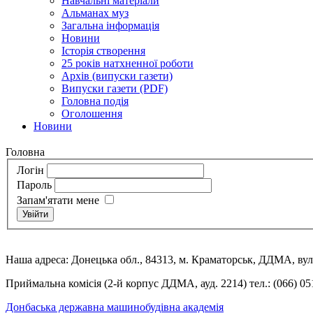
Навчальні матеріали
Альманах муз
Загальна інформація
Новини
Історія створення
25 років натхненної роботи
Архів (випуски газети)
Випуски газети (PDF)
Головна подія
Оголошення
Новини
Головна
Логін
Пароль
Запам'ятати мене
Увійти
Наша адреса: Донецька обл., 84313, м. Краматорськ, ДДМА, вул.
Приймальна комісія (2-й корпус ДДМА, ауд. 2214) тел.: (066) 05
Донбаська державна машинобудівна академія