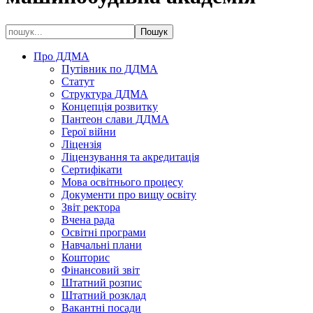
Про ДДМА
Путівник по ДДМА
Статут
Структура ДДМА
Концепція розвитку
Пантеон слави ДДМА
Герої війни
Ліцензія
Ліцензування та акредитація
Сертифікати
Мова освітнього процесу
Документи про вищу освіту
Звіт ректора
Вчена рада
Освітні програми
Навчальні плани
Кошторис
Фінансовий звіт
Штатний розпис
Штатний розклад
Вакантні посади