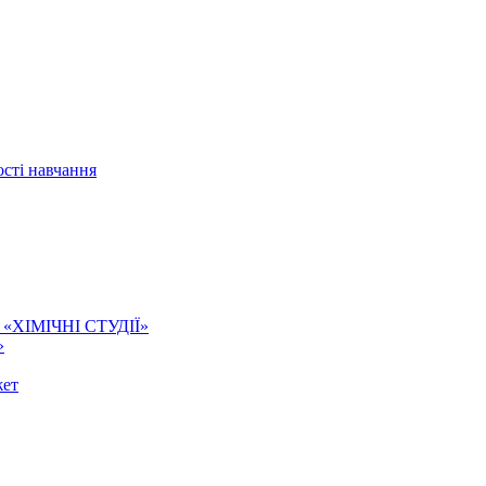
сті навчання
ї. «ХІМІЧНІ СТУДІЇ»
»
жет