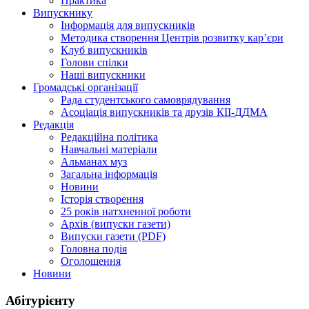
Практика
Випускнику
Інформація для випускників
Методика створення Центрів розвитку кар’єри
Клуб випускників
Голови спілки
Наші випускники
Громадські організації
Рада студентського самоврядування
Асоціація випускників та друзів КІІ-ДДМА
Редакція
Редакційна політика
Навчальні матеріали
Альманах муз
Загальна інформація
Новини
Історія створення
25 років натхненної роботи
Архів (випуски газети)
Випуски газети (PDF)
Головна подія
Оголошення
Новини
Абітурієнту