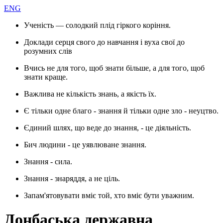
ENG
Ученість — солодкий плід гіркого коріння.
Доклади серця свого до навчання і вуха свої до
розумних слів
Вчись не для того, щоб знати більше, а для того, щоб
знати краще.
Важлива не кількість знань, а якість їх.
Є тільки одне благо - знання й тільки одне зло - неуцтво.
Єдиний шлях, що веде до знання, - це діяльність.
Бич людини - це уявлюване знання.
Знання - сила.
Знання - знаряддя, а не ціль.
Запам'ятовувати вміє той, хто вміє бути уважним.
Донбаська державна