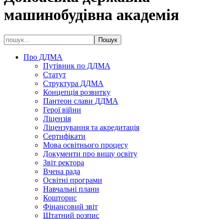
машинобудівна академія
Про ДДМА
Путівник по ДДМА
Статут
Структура ДДМА
Концепція розвитку
Пантеон слави ДДМА
Герої війни
Ліцензія
Ліцензування та акредитація
Сертифікати
Мова освітнього процесу
Документи про вищу освіту
Звіт ректора
Вчена рада
Освітні програми
Навчальні плани
Кошторис
Фінансовий звіт
Штатний розпис