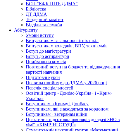
ВСП "КФК ПІТБ ДДМА"
Бібліотека
ДТ ДДМА
Тендерний комітет
Відділи та служби
Абітурієнту
Умови вступу
Випускникам загальноосвітніх шкіл
Випускникам коледжів, ВПУ, технікумів
Вступ до магістратури
Вступ до аспірантури
Приймальна комісія
Повторний вступ на бюджет та відшкодування
вартості навчання
Підготовчі курси
Правила прийому до ДДМА у 2026 році
Перелік спеціальностей
Освітній центр «Донбас-Україна» і «Крим-
Україна»
Вступникам з Криму і Донбасу
Вступникам, які знаходяться за кордоном
Вступникам - ветеранам війни
Практична підготовка школярів до здачі ЗНО з
хімії. «ХІМІЧНІ СТУДІЇ»
Студентський науковий гурток «Математичні