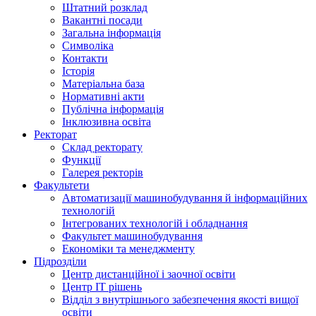
Штатний розклад
Вакантні посади
Загальна інформація
Символіка
Контакти
Історія
Матеріальна база
Нормативні акти
Публічна інформація
Інклюзивна освіта
Ректорат
Склад ректорату
Функції
Галерея ректорів
Факультети
Автоматизації машинобудування й інформаційних
технологій
Інтегрованих технологій і обладнання
Факультет машинобудування
Економіки та менеджменту
Підрозділи
Центр дистанційної і заочної освіти
Центр ІТ рішень
Відділ з внутрішнього забезпечення якості вищої
освіти