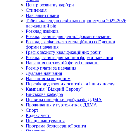
Центр розвитку кар’єри
Стипендія
Навчальні плани
Табель-календар освітнього процесу на 2025-2026
навчальний рік
Розклад дзвінків
Розклад занять для денної форми навчання
Розклад заліково-екзаменаційної сесії денної
форми навчання
Графік захисту кваліфікаційних робіт
Розклад занять для заочної форми навчання
Навчання на заочній формі навчанні
Розмір плати за навчання
Дуальне навчання
Навчання за кордоном
Перелік додаткових освітніх та інших послуг
Кампанія "Відкрий Європу"
Військова кафедра
Правила поведінки здобувачів ДДМА
Проживання у гуртожитках ДДМА
Спорт
Кодекс честі
Працевлаштування
Програма безперервної освіти