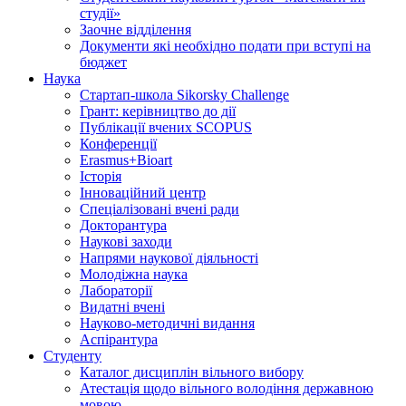
студії»
Заочне відділення
Документи які необхідно подати при вступі на
бюджет
Наука
Стартап-школа Sikorsky Challenge
Грант: керівництво до дії
Публікації вчених SCOPUS
Конференції
Erasmus+Bioart
Історія
Інноваційний центр
Спеціалізовані вчені ради
Докторантура
Наукові заходи
Напрями наукової діяльності
Молодіжна наука
Лабораторії
Видатні вчені
Науково-методичні видання
Аспірантура
Студенту
Каталог дисциплін вільного вибору
Атестація щодо вільного володіння державною
мовою