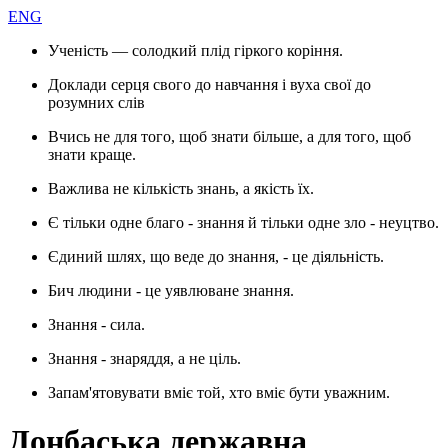
ENG
Ученість — солодкий плід гіркого коріння.
Доклади серця свого до навчання і вуха свої до
розумних слів
Вчись не для того, щоб знати більше, а для того, щоб
знати краще.
Важлива не кількість знань, а якість їх.
Є тільки одне благо - знання й тільки одне зло - неуцтво.
Єдиний шлях, що веде до знання, - це діяльність.
Бич людини - це уявлюване знання.
Знання - сила.
Знання - знаряддя, а не ціль.
Запам'ятовувати вміє той, хто вміє бути уважним.
Донбаська державна