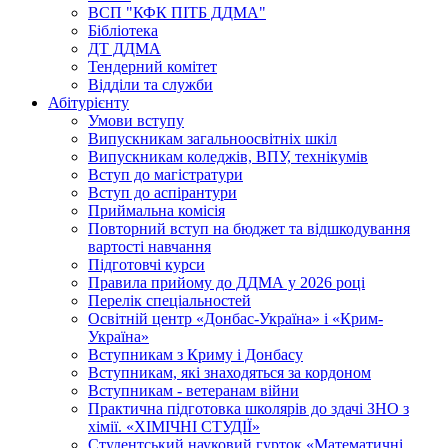
ВСП "КФК ПІТБ ДДМА"
Бібліотека
ДТ ДДМА
Тендерний комітет
Відділи та служби
Абітурієнту
Умови вступу
Випускникам загальноосвітніх шкіл
Випускникам коледжів, ВПУ, технікумів
Вступ до магістратури
Вступ до аспірантури
Приймальна комісія
Повторний вступ на бюджет та відшкодування
вартості навчання
Підготовчі курси
Правила прийому до ДДМА у 2026 році
Перелік спеціальностей
Освітній центр «Донбас-Україна» і «Крим-
Україна»
Вступникам з Криму і Донбасу
Вступникам, які знаходяться за кордоном
Вступникам - ветеранам війни
Практична підготовка школярів до здачі ЗНО з
хімії. «ХІМІЧНІ СТУДІЇ»
Студентський науковий гурток «Математичні