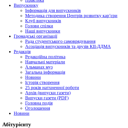
Практика
Випускнику
Інформація для випускників
Методика створення Центрів розвитку кар’єри
Клуб випускників
Голови спілки
Наші випускники
Громадські організації
Рада студентського самоврядування
Асоціація випускників та друзів КІІ-ДДМА
Редакція
Редакційна політика
Навчальні матеріали
Альманах муз
Загальна інформація
Новини
Історія створення
25 років натхненної роботи
Архів (випуски газети)
Випуски газети (PDF)
Головна подія
Оголошення
Новини
Абітурієнту