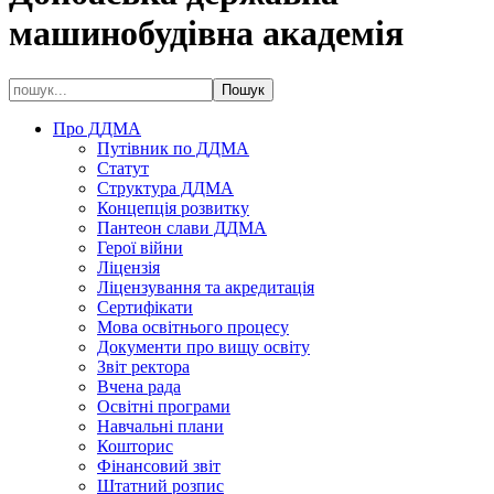
машинобудівна академія
Про ДДМА
Путівник по ДДМА
Статут
Структура ДДМА
Концепція розвитку
Пантеон слави ДДМА
Герої війни
Ліцензія
Ліцензування та акредитація
Сертифікати
Мова освітнього процесу
Документи про вищу освіту
Звіт ректора
Вчена рада
Освітні програми
Навчальні плани
Кошторис
Фінансовий звіт
Штатний розпис