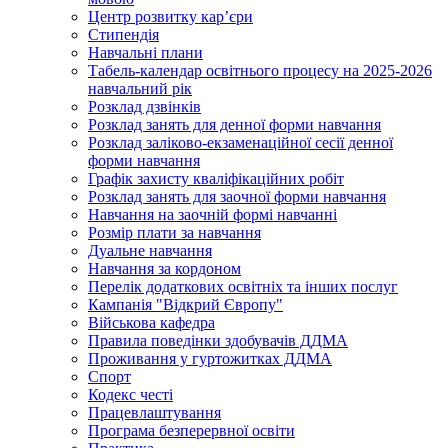
Центр розвитку кар’єри
Стипендія
Навчальні плани
Табель-календар освітнього процесу на 2025-2026
навчальний рік
Розклад дзвінків
Розклад занять для денної форми навчання
Розклад заліково-екзаменаційної сесії денної
форми навчання
Графік захисту кваліфікаційних робіт
Розклад занять для заочної форми навчання
Навчання на заочній формі навчанні
Розмір плати за навчання
Дуальне навчання
Навчання за кордоном
Перелік додаткових освітніх та інших послуг
Кампанія "Відкрий Європу"
Військова кафедра
Правила поведінки здобувачів ДДМА
Проживання у гуртожитках ДДМА
Спорт
Кодекс честі
Працевлаштування
Програма безперервної освіти