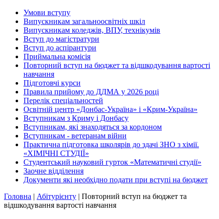
Умови вступу
Випускникам загальноосвітніх шкіл
Випускникам коледжів, ВПУ, технікумів
Вступ до магістратури
Вступ до аспірантури
Приймальна комісія
Повторний вступ на бюджет та відшкодування вартості
навчання
Підготовчі курси
Правила прийому до ДДМА у 2026 році
Перелік спеціальностей
Освітній центр «Донбас-Україна» і «Крим-Україна»
Вступникам з Криму і Донбасу
Вступникам, які знаходяться за кордоном
Вступникам - ветеранам війни
Практична підготовка школярів до здачі ЗНО з хімії.
«ХІМІЧНІ СТУДІЇ»
Студентський науковий гурток «Математичні студії»
Заочне відділення
Документи які необхідно подати при вступі на бюджет
Головна
|
Абітурієнту
|
Повторний вступ на бюджет та
відшкодування вартості навчання