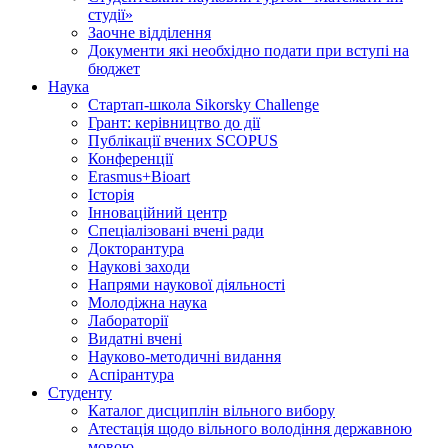
студії»
Заочне відділення
Документи які необхідно подати при вступі на
бюджет
Наука
Стартап-школа Sikorsky Challenge
Грант: керівництво до дії
Публікації вчених SCOPUS
Конференції
Erasmus+Bioart
Історія
Інноваційний центр
Спеціалізовані вчені ради
Докторантура
Наукові заходи
Напрями наукової діяльності
Молодіжна наука
Лабораторії
Видатні вчені
Науково-методичні видання
Аспірантура
Студенту
Каталог дисциплін вільного вибору
Атестація щодо вільного володіння державною
мовою