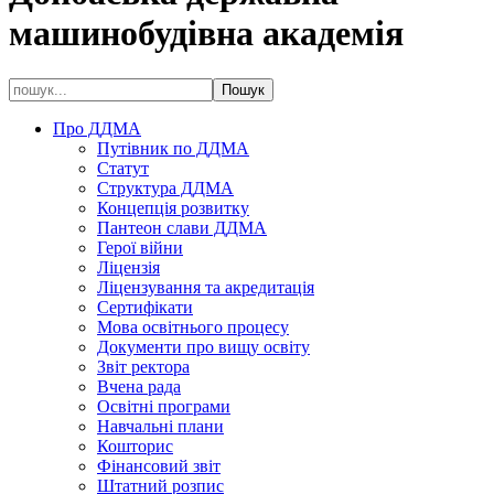
машинобудівна академія
Про ДДМА
Путівник по ДДМА
Статут
Структура ДДМА
Концепція розвитку
Пантеон слави ДДМА
Герої війни
Ліцензія
Ліцензування та акредитація
Сертифікати
Мова освітнього процесу
Документи про вищу освіту
Звіт ректора
Вчена рада
Освітні програми
Навчальні плани
Кошторис
Фінансовий звіт
Штатний розпис