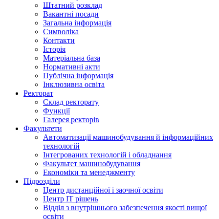
Штатний розклад
Вакантні посади
Загальна інформація
Символіка
Контакти
Історія
Матеріальна база
Нормативні акти
Публічна інформація
Інклюзивна освіта
Ректорат
Склад ректорату
Функції
Галерея ректорів
Факультети
Автоматизації машинобудування й інформаційних
технологій
Інтегрованих технологій і обладнання
Факультет машинобудування
Економіки та менеджменту
Підрозділи
Центр дистанційної і заочної освіти
Центр ІТ рішень
Відділ з внутрішнього забезпечення якості вищої
освіти