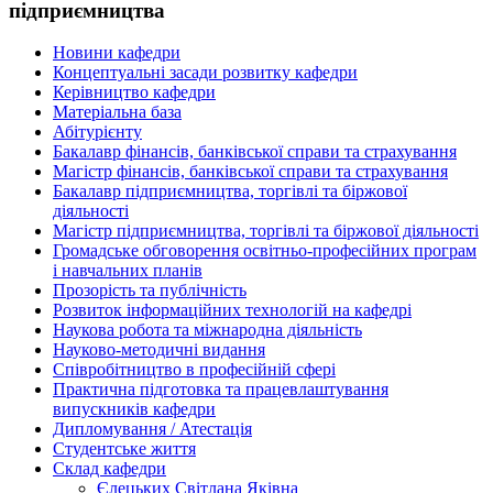
підприємництва
Новини кафедри
Концептуальні засади розвитку кафедри
Керівництво кафедри
Матеріальна база
Абітурієнту
Бакалавр фінансів, банківської справи та страхування
Магістр фінансів, банківської справи та страхування
Бакалавр підприємництва, торгівлі та біржової
діяльності
Магістр підприємництва, торгівлі та біржової діяльності
Громадське обговорення освітньо-професійних програм
і навчальних планів
Прозорість та публічність
Розвиток інформаційних технологій на кафедрі
Наукова робота та міжнародна діяльність
Науково-методичні видання
Співробітництво в професійній сфері
Практична підготовка та працевлаштування
випускників кафедри
Дипломування / Атестація
Студентське життя
Склад кафедри
Єлецьких Світлана Яківна