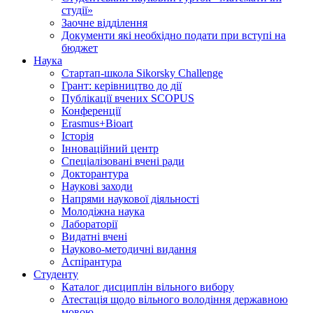
студії»
Заочне відділення
Документи які необхідно подати при вступі на
бюджет
Наука
Стартап-школа Sikorsky Challenge
Грант: керівництво до дії
Публікації вчених SCOPUS
Конференції
Erasmus+Bioart
Історія
Інноваційний центр
Спеціалізовані вчені ради
Докторантура
Наукові заходи
Напрями наукової діяльності
Молодіжна наука
Лабораторії
Видатні вчені
Науково-методичні видання
Аспірантура
Студенту
Каталог дисциплін вільного вибору
Атестація щодо вільного володіння державною
мовою