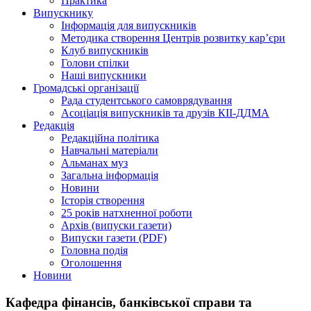
Практика
Випускнику
Інформація для випускників
Методика створення Центрів розвитку кар’єри
Клуб випускників
Голови спілки
Наші випускники
Громадські організації
Рада студентського самоврядування
Асоціація випускників та друзів КІІ-ДДМА
Редакція
Редакційна політика
Навчальні матеріали
Альманах муз
Загальна інформація
Новини
Історія створення
25 років натхненної роботи
Архів (випуски газети)
Випуски газети (PDF)
Головна подія
Оголошення
Новини
Кафедра фінансів, банківської справи та