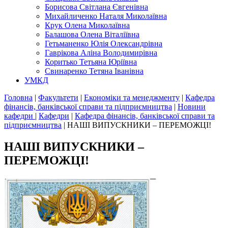
Борисова Світлана Євгенівна
Михайличенко Наталя Миколаївна
Крук Олена Миколаївна
Балашова Олена Віталіївна
Гетьманенко Юлія Олександрівна
Гаврікова Аліна Володимирівна
Коритько Тетьяна Юріївна
Свинаренко Тетяна Іванівна
УМКД
Головна
|
Факультети
|
Економіки та менеджменту
|
Кафедра
фінансів, банківської справи та підприємництва
|
Новини
кафедри
|
Кафедри
|
Кафедра фінансів, банківської справи та
підприємництва
|
НАШІ ВИПУСКНИКИ – ПЕРЕМОЖЦІ!
НАШІ ВИПУСКНИКИ –
ПЕРЕМОЖЦІ!