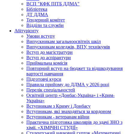
ВСП "КФК ПІТБ ДДМА"
Бібліотека
ДТ ДДМА
Тендерний комітет
Відділи та служби
Абітурієнту
Умови вступу
Випускникам загальноосвітніх шкіл
Випускникам коледжів, ВПУ, технікумів
Вступ до магістратури
Вступ до аспірантури
Приймальна комісія
Повторний вступ на бюджет та відшкодування
вартості навчання
Підготовчі курси
Правила прийому до ДДМА у 2026 році
Перелік спеціальностей
Освітній центр «Донбас-Україна» і «Крим-
Україна»
Вступникам з Криму і Донбасу
Вступникам, які знаходяться за кордоном
Вступникам - ветеранам війни
Практична підготовка школярів до здачі ЗНО з
хімії. «ХІМІЧНІ СТУДІЇ»
Студентський науковий гурток «Математичні