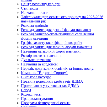
Центр розвитку кар’єри
Стипендія
Навчальні плани
Табель-календар освітнього процесу на 2025-2026
навчальний рік
Розклад дзвінків
Розклад занять для денної форми навчання
Розклад заліково-екзаменаційної сесії денної
форми навчання
Графік захисту кваліфікаційних робіт
Розклад занять для заочної форми навчання
Навчання на заочній формі навчанні
Розмір плати за навчання
Дуальне навчання
Навчання за кордоном
Перелік додаткових освітніх та інших послуг
Кампанія "Відкрий Європу"
Військова кафедра
Правила поведінки здобувачів ДДМА
Проживання у гуртожитках ДДМА
Спорт
Кодекс честі
Працевлаштування
Програма безперервної освіти