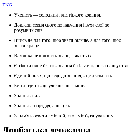
ENG
Ученість — солодкий плід гіркого коріння.
Доклади серця свого до навчання і вуха свої до
розумних слів
Вчись не для того, щоб знати більше, а для того, щоб
знати краще.
Важлива не кількість знань, а якість їх.
Є тільки одне благо - знання й тільки одне зло - неуцтво.
Єдиний шлях, що веде до знання, - це діяльність.
Бич людини - це уявлюване знання.
Знання - сила.
Знання - знаряддя, а не ціль.
Запам'ятовувати вміє той, хто вміє бути уважним.
Донбаська державна