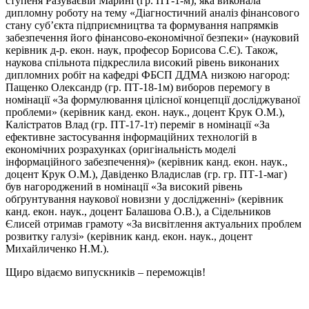
ступеня Разуваєвій Марині (гр. ПТ-1-м), яка виконала
дипломну роботу на тему «Діагностичний аналіз фінансового
стану суб’єкта підприємництва та формування напрямків
забезпечення його фінансово-економічної безпеки» (науковий
керівник д-р. екон. наук, професор Борисова С.Є). Також,
наукова спільнота підкреслила високий рівень виконаних
дипломних робіт на кафедрі ФБСП ДДМА низкою нагород:
Пащенко Олександр (гр. ПТ-18-1м) виборов перемогу в
номінації «За формулювання цілісної концепції досліджуваної
проблеми» (керівник канд. екон. наук., доцент Крук О.М.),
Калістратов Влад (гр. ПТ-17-1т) переміг в номінації «За
ефективне застосування інформаційних технологій в
економічних розрахунках (оригінальність моделі
інформаційного забезпечення)» (керівник канд. екон. наук.,
доцент Крук О.М.), Давіденко Владислав (гр. гр. ПТ-1-маг)
був нагороджений в номінації «За високий рівень
обґрунтування наукової новизни у дослідженні» (керівник
канд. екон. наук., доцент Балашова О.В.), а Сідельников
Єлисей отримав грамоту «За висвітлення актуальних проблем
розвитку галузі» (керівник канд. екон. наук., доцент
Михайличенко Н.М.).
Щиро відаємо випускників – переможців!