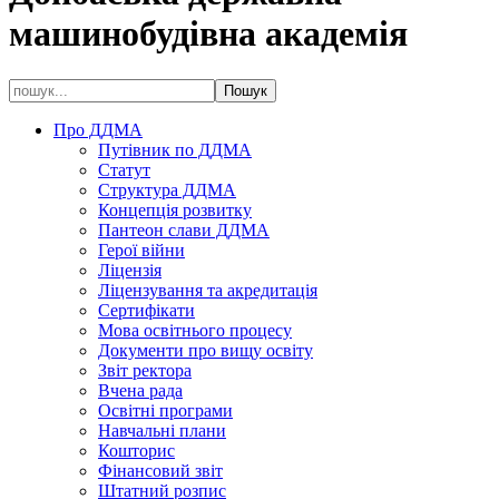
машинобудівна академія
Про ДДМА
Путівник по ДДМА
Статут
Структура ДДМА
Концепція розвитку
Пантеон слави ДДМА
Герої війни
Ліцензія
Ліцензування та акредитація
Сертифікати
Мова освітнього процесу
Документи про вищу освіту
Звіт ректора
Вчена рада
Освітні програми
Навчальні плани
Кошторис
Фінансовий звіт
Штатний розпис