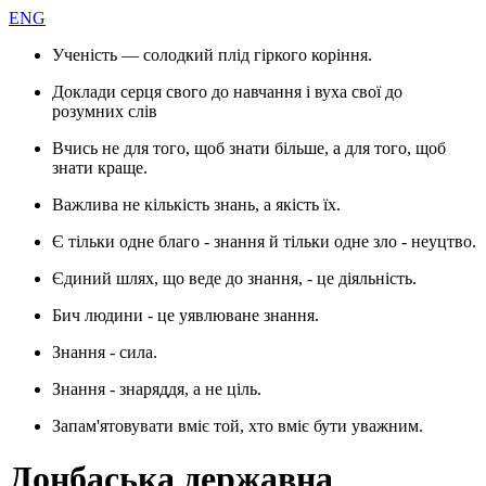
ENG
Ученість — солодкий плід гіркого коріння.
Доклади серця свого до навчання і вуха свої до
розумних слів
Вчись не для того, щоб знати більше, а для того, щоб
знати краще.
Важлива не кількість знань, а якість їх.
Є тільки одне благо - знання й тільки одне зло - неуцтво.
Єдиний шлях, що веде до знання, - це діяльність.
Бич людини - це уявлюване знання.
Знання - сила.
Знання - знаряддя, а не ціль.
Запам'ятовувати вміє той, хто вміє бути уважним.
Донбаська державна