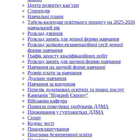
Центр розвитку кар’єри
Стипендія
Навчальні плани
Табель-календар освітнього процесу на 2025-2026
навчальний рік
Розклад дзвінків
Розклад занять для денної форми навчання
Розклад заліково-екзаменаційної сесії денної
форми навчання
Графік захисту кваліфікаційних робіт
Розклад занять для заочної форми навчання
Навчання на заочній формі навчанні
Розмір плати за навчання
Дуальне навчання
Навчання за кордоном
Перелік додаткових освітніх та інших послуг
Кампанія "Відкрий Європу"
Військова кафедра
Правила поведінки здобувачів ДДМА
Проживання у гуртожитках ДДМА
Спорт
Кодекс честі
Працевлаштування
Програма безперервної освіти