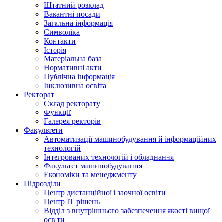
Штатний розклад
Вакантні посади
Загальна інформація
Символіка
Контакти
Історія
Матеріальна база
Нормативні акти
Публічна інформація
Інклюзивна освіта
Ректорат
Склад ректорату
Функції
Галерея ректорів
Факультети
Автоматизації машинобудування й інформаційних
технологій
Інтегрованих технологій і обладнання
Факультет машинобудування
Економіки та менеджменту
Підрозділи
Центр дистанційної і заочної освіти
Центр ІТ рішень
Відділ з внутрішнього забезпечення якості вищої
освіти