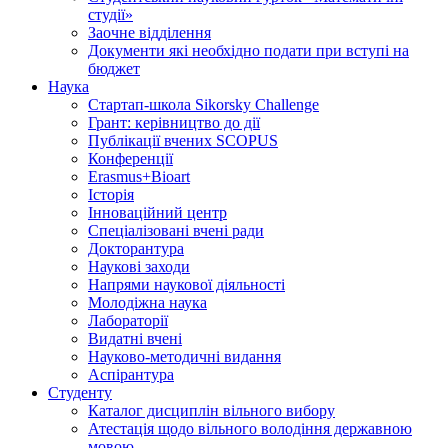
студії»
Заочне відділення
Документи які необхідно подати при вступі на
бюджет
Наука
Стартап-школа Sikorsky Challenge
Грант: керівництво до дії
Публікації вчених SCOPUS
Конференції
Erasmus+Bioart
Історія
Інноваційний центр
Спеціалізовані вчені ради
Докторантура
Наукові заходи
Напрями наукової діяльності
Молодіжна наука
Лабораторії
Видатні вчені
Науково-методичні видання
Аспірантура
Студенту
Каталог дисциплін вільного вибору
Атестація щодо вільного володіння державною
мовою