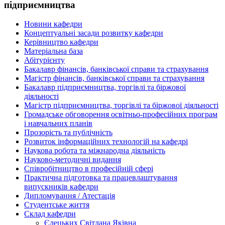
підприємництва
Новини кафедри
Концептуальні засади розвитку кафедри
Керівництво кафедри
Матеріальна база
Абітурієнту
Бакалавр фінансів, банківської справи та страхування
Магістр фінансів, банківської справи та страхування
Бакалавр підприємництва, торгівлі та біржової
діяльності
Магістр підприємництва, торгівлі та біржової діяльності
Громадське обговорення освітньо-професійних програм
і навчальних планів
Прозорість та публічність
Розвиток інформаційних технологій на кафедрі
Наукова робота та міжнародна діяльність
Науково-методичні видання
Співробітництво в професійній сфері
Практична підготовка та працевлаштування
випускників кафедри
Дипломування / Атестація
Студентське життя
Склад кафедри
Єлецьких Світлана Яківна