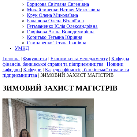
Борисова Світлана Євгенівна
Михайличенко Наталя Миколаївна
Крук Олена Миколаївна
Балашова Олена Віталіївна
Гетьманенко Юлія Олександрівна
Гаврікова Аліна Володимирівна
Коритько Тетьяна Юріївна
Свинаренко Тетяна Іванівна
УМКД
Головна
|
Факультети
|
Економіки та менеджменту
|
Кафедра
фінансів, банківської справи та підприємництва
|
Новини
кафедри
|
Кафедри
|
Кафедра фінансів, банківської справи та
підприємництва
|
ЗИМОВИЙ ЗАХИСТ МАГІСТРІВ
ЗИМОВИЙ ЗАХИСТ МАГІСТРІВ