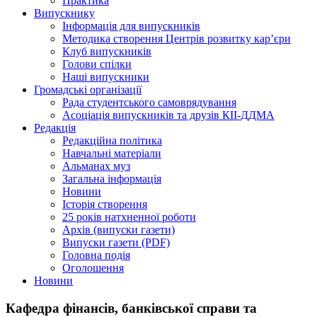
Практика
Випускнику
Інформація для випускників
Методика створення Центрів розвитку кар’єри
Клуб випускників
Голови спілки
Наші випускники
Громадські організації
Рада студентського самоврядування
Асоціація випускників та друзів КІІ-ДДМА
Редакція
Редакційна політика
Навчальні матеріали
Альманах муз
Загальна інформація
Новини
Історія створення
25 років натхненної роботи
Архів (випуски газети)
Випуски газети (PDF)
Головна подія
Оголошення
Новини
Кафедра фінансів, банківської справи та