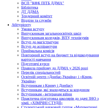
ВСП "КФК ПІТБ ДДМА"
Бібліотека
ДТ ДДМА
Тендерний комітет
Відділи та служби
Абітурієнту
Умови вступу
Випускникам загальноосвітніх шкіл
Випускникам коледжів, ВПУ, технікумів
Вступ до магістратури
Вступ до аспірантури
Приймальна комісія
Повторний вступ на бюджет та відшкодування
вартості навчання
Підготовчі курси
Правила прийому до ДДМА у 2026 році
Перелік спеціальностей
Освітній центр «Донбас-Україна» і «Крим-
Україна»
Вступникам з Криму і Донбасу
Вступникам, які знаходяться за кордоном
Вступникам - ветеранам війни
Практична підготовка школярів до здачі ЗНО з
хімії. «ХІМІЧНІ СТУДІЇ»
Студентський науковий гурток «Математичні